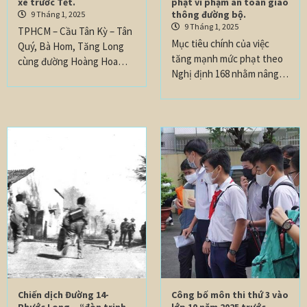
xe trước Tết.
phạt vi phạm an toàn giao
thông đường bộ.
9 Tháng 1, 2025
9 Tháng 1, 2025
TPHCM – Cầu Tân Kỳ – Tân
Mục tiêu chính của việc
Quý, Bà Hom, Tăng Long
tăng mạnh mức phạt theo
cùng đường Hoàng Hoa…
Nghị định 168 nhằm nâng…
Chiến dịch Đường 14-
Công bố môn thi thứ 3 vào