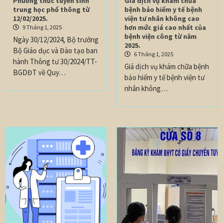
Phương thức tuyển sinh
Giá dịch vụ khám chữa
trung học phổ thông từ
bệnh bảo hiểm y tế bệnh
12/02/2025.
viện tư nhân không cao
hơn mức giá cao nhất của
9 Tháng 1, 2025
bệnh viện công từ năm
Ngày 30/12/2024, Bộ trưởng
2025.
Bộ Giáo dục và Đào tạo ban
6 Tháng 1, 2025
hành Thông tư 30/2024/TT-
Giá dịch vụ khám chữa bệnh
BGDĐT về Quy…
bảo hiểm y tế bệnh viện tư
nhân không…