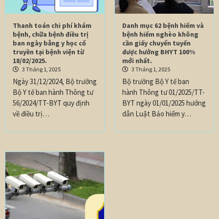
Thanh toán chi phí khám
Danh mục 62 bệnh hiếm và
bệnh, chữa bệnh điều trị
bệnh hiểm nghèo không
ban ngày bằng y học cổ
cần giấy chuyển tuyến
truyền tại bệnh viện từ
được hưởng BHYT 100%
18/02/2025.
mới nhất.
3 Tháng 1, 2025
3 Tháng 1, 2025
Ngày 31/12/2024, Bộ trưởng
Bộ trưởng Bộ Y tế ban
Bộ Y tế ban hành Thông tư
hành Thông tư 01/2025/TT-
56/2024/TT-BYT quy định
BYT ngày 01/01/2025 hướng
về điều trị…
dẫn Luật Bảo hiểm y…