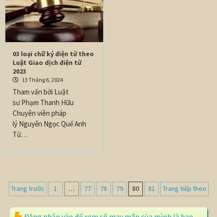
03 loại chữ ký điện tử theo
Luật Giao dịch điện tử
2023
13 Tháng 6, 2024
Tham vấn bởi Luật
sư Phạm Thanh Hữu
Chuyên viên pháp
lý Nguyễn Ngọc Quế Anh
Từ…
Trang trước
1
…
77
78
79
80
81
Trang tiếp theo
Đăng nhập vào để xem số may mắn của mình là bao