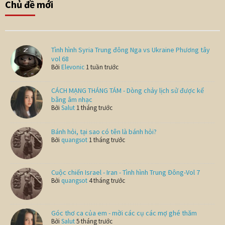
Chủ đề mới
Tình hình Syria Trung đông Nga vs Ukraine Phương tây
vol 68
Bởi
Elevonic
1 tuần trước
CÁCH MẠNG THÁNG TÁM - Dòng chảy lịch sử được kể
bằng âm nhạc
Bởi
Salut
1 tháng trước
Bánh hỏi, tại sao có tên là bánh hỏi?
Bởi
quangsot
1 tháng trước
Cuộc chiến Israel - Iran - Tình hình Trung Đông-Vol 7
Bởi
quangsot
4 tháng trước
Góc thơ ca của em - mời các cụ các mợ ghé thăm
Bởi
Salut
5 tháng trước