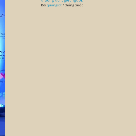
thương tích, giết người.
Bởi
quangsot
7 tháng trước