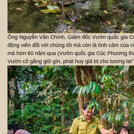
Ông Nguyễn Văn Chính, Giám đốc Vườn quốc gia Cúc
động viên đối với chúng tôi mà còn là tình cảm của 
mà hơn 60 năm qua (Vườn quốc gia Cúc Phương thành
Vườn cố gắng giữ gìn, phát huy giá trị cho tương lai”