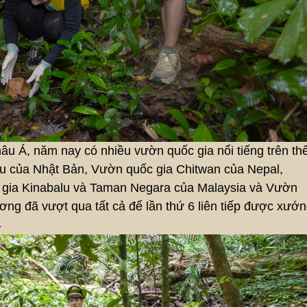
u Á, năm nay có nhiều vườn quốc gia nổi tiếng trên th
zu của Nhật Bản, Vườn quốc gia Chitwan của Nepal,
c gia Kinabalu và Taman Negara của Malaysia và Vườn
ơng đã vượt qua tất cả để lần thứ 6 liên tiếp được xướ
4