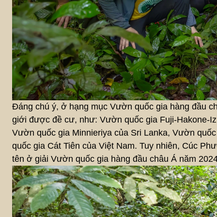
Đáng chú ý, ở hạng mục Vườn quốc gia hàng đầu châ
giới được đề cư, như: Vườn quốc gia Fuji-Hakone-I
Vườn quốc gia Minnieriya của Sri Lanka, Vườn quố
quốc gia Cát Tiên của Việt Nam. Tuy nhiên, Cúc Phư
tên ở giải Vườn quốc gia hàng đầu châu Á năm 202