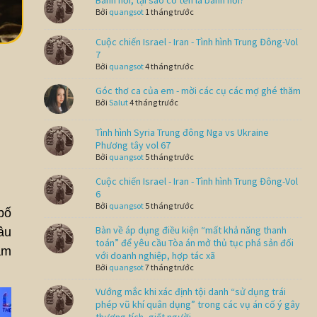
Bánh hỏi, tại sao có tên là bánh hỏi?
Bởi
quangsot
1 tháng trước
Cuộc chiến Israel - Iran - Tình hình Trung Đông-Vol
7
Bởi
quangsot
4 tháng trước
Góc thơ ca của em - mời các cụ các mợ ghé thăm
Bởi
Salut
4 tháng trước
Tình hình Syria Trung đông Nga vs Ukraine
Phương tây vol 67
Bởi
quangsot
5 tháng trước
Cuộc chiến Israel - Iran - Tình hình Trung Đông-Vol
6
Bởi
quangsot
5 tháng trước
bố
Bàn về áp dụng điều kiện “mất khả năng thanh
âu
toán” để yêu cầu Tòa án mở thủ tục phá sản đối
ăm
với doanh nghiệp, hợp tác xã
Bởi
quangsot
7 tháng trước
Vướng mắc khi xác định tội danh “sử dụng trái
phép vũ khí quân dụng” trong các vụ án cố ý gây