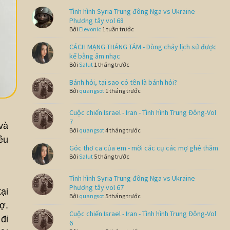
Tình hình Syria Trung đông Nga vs Ukraine
Phương tây vol 68
Bởi
Elevonic
1 tuần trước
CÁCH MẠNG THÁNG TÁM - Dòng chảy lịch sử được
kể bằng âm nhạc
Bởi
Salut
1 tháng trước
Bánh hỏi, tại sao có tên là bánh hỏi?
Bởi
quangsot
1 tháng trước
Cuộc chiến Israel - Iran - Tình hình Trung Đông-Vol
7
và
Bởi
quangsot
4 tháng trước
ều
Góc thơ ca của em - mời các cụ các mợ ghé thăm
Bởi
Salut
5 tháng trước
Tình hình Syria Trung đông Nga vs Ukraine
Phương tây vol 67
ại
Bởi
quangsot
5 tháng trước
ợ.
Cuộc chiến Israel - Iran - Tình hình Trung Đông-Vol
đi
6