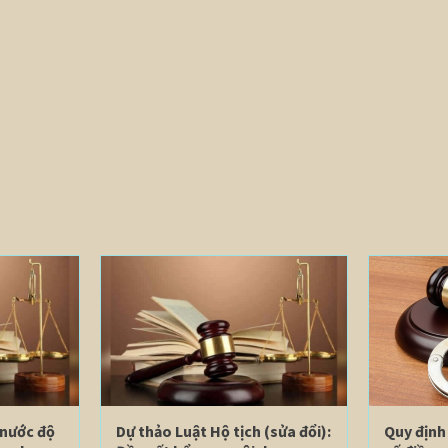
 nước độ
Dự thảo Luật Hộ tịch (sửa đổi):
Quy định 