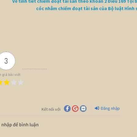
Về tình tiết chiếm đoạt tài sản theo khoản 2 Điều 169 Tội 
cóc nhằm chiếm đoạt tài sản của Bộ luật Hình 
3
 giá bài viết
Đăng nhập
Kết nối với
 nhập để bình luận