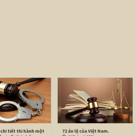
chi tiết thi hành một
72 án lệ của Việt Nam.