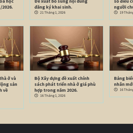
hoa học
Đề xuất bổ sung nội dung
số điều 
/2026.
đăng ký khai sinh.
người ch
21 Tháng 1, 2026
19 Tháng
Nhà ở và
Bộ Xây dựng đề xuất chính
Bảng biể
động sản
sách phát triển nhà ở giá phù
nhân mới
h về
hợp trong năm 2026.
16 Tháng
16 Tháng 1, 2026