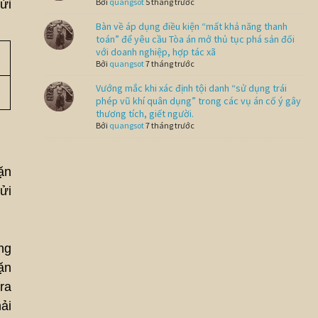
Bởi
quangsot
5 tháng trước
ửi
Bàn về áp dụng điều kiện “mất khả năng thanh
toán” để yêu cầu Tòa án mở thủ tục phá sản đối
với doanh nghiệp, hợp tác xã
Bởi
quangsot
7 tháng trước
Vướng mắc khi xác định tội danh “sử dụng trái
phép vũ khí quân dụng” trong các vụ án cố ý gây
thương tích, giết người.
Bởi
quangsot
7 tháng trước
ặn
ửi
ng
ặn
ra
ải