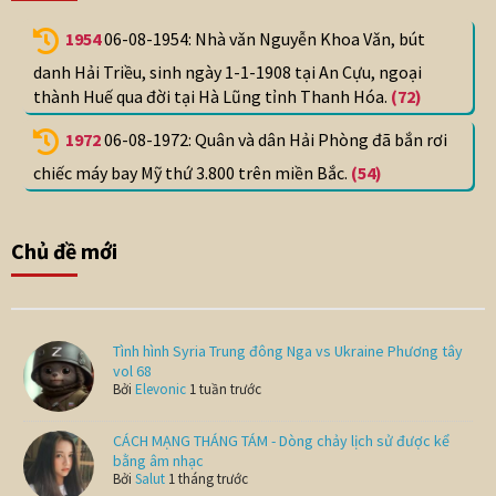
1954
06-08-1954: Nhà vǎn Nguyễn Khoa Vǎn, bút
danh Hải Triều, sinh ngày 1-1-1908 tại An Cựu, ngoại
thành Huế qua đời tại Hà Lũng tỉnh Thanh Hóa.
(72)
1972
06-08-1972: Quân và dân Hải Phòng đã bắn rơi
chiếc máy bay Mỹ thứ 3.800 trên miền Bắc.
(54)
Chủ đề mới
Tình hình Syria Trung đông Nga vs Ukraine Phương tây
vol 68
Bởi
Elevonic
1 tuần trước
CÁCH MẠNG THÁNG TÁM - Dòng chảy lịch sử được kể
bằng âm nhạc
Bởi
Salut
1 tháng trước