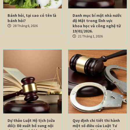
Bánh hỏi, tại sao có tên là
Danh mục bí mật nhà nước
bánh hỏi?
độ Mật trong lĩnh vực
khoa học và công nghệ từ
28 Tháng 6, 2026
19/01/2026.
21 Tháng 1, 2026
Dự thảo Luật Hộ tịch (sửa
Quy định chi tiết thi hành
đổi): Đề xuất bổ sung nội
một số điều của Luật Tư