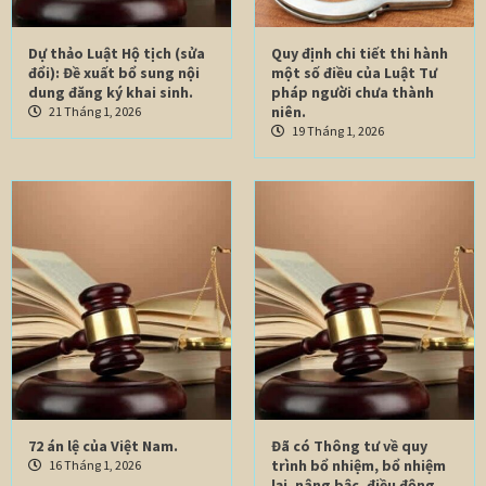
Dự thảo Luật Hộ tịch (sửa
Quy định chi tiết thi hành
đổi): Đề xuất bổ sung nội
một số điều của Luật Tư
dung đăng ký khai sinh.
pháp người chưa thành
niên.
21 Tháng 1, 2026
19 Tháng 1, 2026
72 án lệ của Việt Nam.
Đã có Thông tư về quy
trình bổ nhiệm, bổ nhiệm
16 Tháng 1, 2026
lại, nâng bậc, điều động,