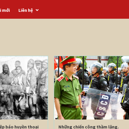
i mới
Liên hệ
ệp báo huyền thoại
Những chiến công thầm lặng.