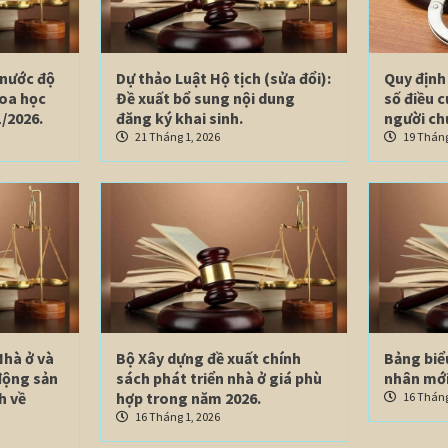
 nước độ
Dự thảo Luật Hộ tịch (sửa đổi):
Quy định 
hoa học
Đề xuất bổ sung nội dung
số điều 
/2026.
đăng ký khai sinh.
người ch
21 Tháng 1, 2026
19 Tháng
Nhà ở và
Bộ Xây dựng đề xuất chính
Bảng biể
động sản
sách phát triển nhà ở giá phù
nhân mới
h về
hợp trong năm 2026.
16 Tháng
16 Tháng 1, 2026