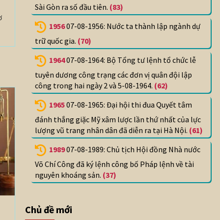
Sài Gòn ra số đầu tiên.
(83)
ơ
1956
07-08-1956: Nước ta thành lập ngành dự
trữ quốc gia.
(70)
1964
07-08-1964: Bộ Tổng tư lệnh tổ chức lễ
tuyên dương công trạng các đơn vị quân đội lập
công trong hai ngày 2 và 5-08-1964.
(62)
1965
07-08-1965: Đại hội thi đua Quyết tâm
đánh thắng giặc Mỹ xâm lược lần thứ nhất của lực
lượng vũ trang nhân dân đã diễn ra tại Hà Nội.
(61)
1989
07-08-1989: Chủ tịch Hội đồng Nhà nước
Võ Chí Công đã ký lệnh công bố Pháp lệnh về tài
nguyên khoáng sản.
(37)
Chủ đề mới