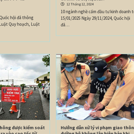
12 Tháng 12, 2024
4
10 ngành nghề cấm đầu tư kinh doanh t
 Quốc hội đã thông
15/01/2025 Ngày 29/11/2024, Quốc hội
 Luật Quy hoạch, Luật
đã…
thông được kiểm soát
Hướng dẫn xử lý vi phạm giao thô
ra vào cao tốc từ
đường bộ không lập biên bản khi