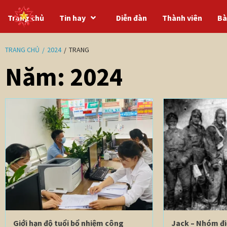
Trang chủ
Tin hay
Diễn đàn
Thành viên
Bà
TRANG CHỦ
2024
TRANG
Năm:
2024
Giới hạn độ tuổi bổ nhiệm công
Jack – Nhóm đi