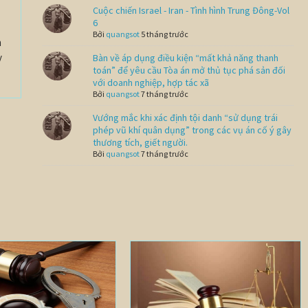
Cuộc chiến Israel - Iran - Tình hình Trung Đông-Vol
6
Bởi
quangsot
5 tháng trước
n
y
Bàn về áp dụng điều kiện “mất khả năng thanh
toán” để yêu cầu Tòa án mở thủ tục phá sản đối
với doanh nghiệp, hợp tác xã
Bởi
quangsot
7 tháng trước
Vướng mắc khi xác định tội danh “sử dụng trái
phép vũ khí quân dụng” trong các vụ án cố ý gây
thương tích, giết người.
Bởi
quangsot
7 tháng trước