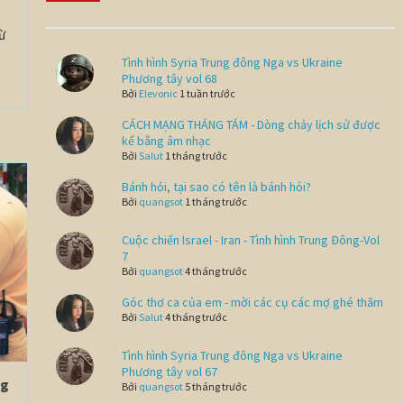
ừ
Tình hình Syria Trung đông Nga vs Ukraine
Phương tây vol 68
Bởi
Elevonic
1 tuần trước
CÁCH MẠNG THÁNG TÁM - Dòng chảy lịch sử được
kể bằng âm nhạc
Bởi
Salut
1 tháng trước
Bánh hỏi, tại sao có tên là bánh hỏi?
Bởi
quangsot
1 tháng trước
Cuộc chiến Israel - Iran - Tình hình Trung Đông-Vol
7
Bởi
quangsot
4 tháng trước
Góc thơ ca của em - mời các cụ các mợ ghé thăm
Bởi
Salut
4 tháng trước
Tình hình Syria Trung đông Nga vs Ukraine
Phương tây vol 67
ng
Bởi
quangsot
5 tháng trước