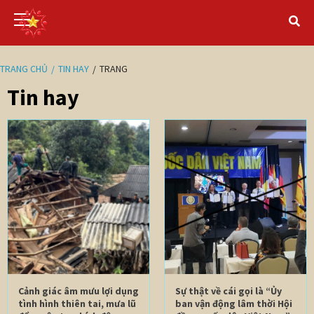
TRANG CHỦ
TIN HAY
TRANG
Tin hay
Cảnh giác âm mưu lợi dụng
Sự thật về cái gọi là “Ủy
tình hình thiên tai, mưa lũ
ban vận động lâm thời Hội