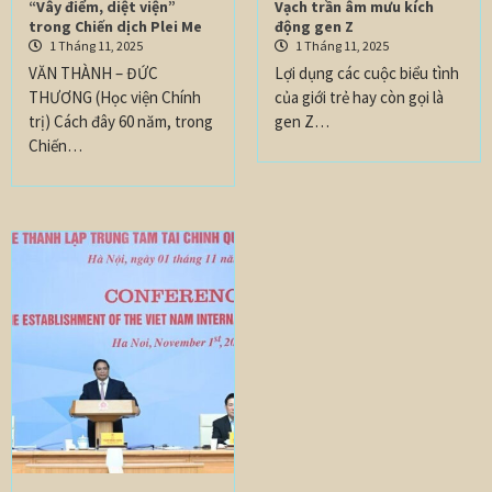
“Vây điểm, diệt viện”
Vạch trần âm mưu kích
trong Chiến dịch Plei Me
động gen Z
1 Tháng 11, 2025
1 Tháng 11, 2025
VĂN THÀNH – ĐỨC
Lợi dụng các cuộc biểu tình
THƯƠNG (Học viện Chính
của giới trẻ hay còn gọi là
trị) Cách đây 60 năm, trong
gen Z…
Chiến…