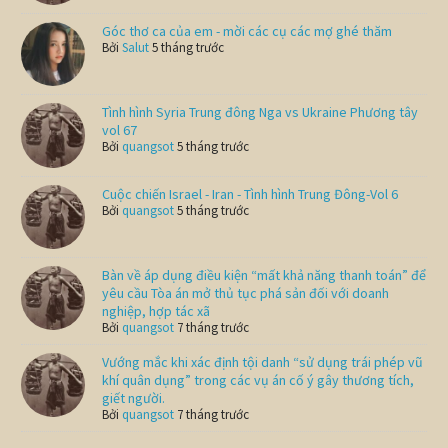
Góc thơ ca của em - mời các cụ các mợ ghé thăm
Bởi
Salut
5 tháng trước
Tình hình Syria Trung đông Nga vs Ukraine Phương tây
vol 67
Bởi
quangsot
5 tháng trước
Cuộc chiến Israel - Iran - Tình hình Trung Đông-Vol 6
Bởi
quangsot
5 tháng trước
Bàn về áp dụng điều kiện “mất khả năng thanh toán” để
yêu cầu Tòa án mở thủ tục phá sản đối với doanh
nghiệp, hợp tác xã
Bởi
quangsot
7 tháng trước
Vướng mắc khi xác định tội danh “sử dụng trái phép vũ
khí quân dụng” trong các vụ án cố ý gây thương tích,
giết người.
Bởi
quangsot
7 tháng trước