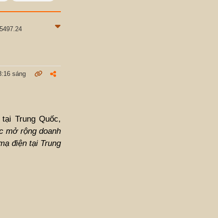
75497.24
3:16 sáng
tại Trung Quốc,
ục mở rộng doanh
mạ điện tại Trung