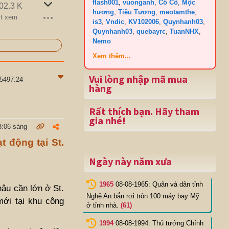
flash001
,
vuonganh
,
Cô Cô
,
Mộc
02.3 K
hương
,
Tiêu Tương
,
meotamthe
,
t xem
is3
,
Vndic
,
KV102006
,
Quynhanh03
,
Quynhanh03
,
quebayrc
,
TuanNHX
,
Nemo
Xem thêm...
Vui lòng nhập mã mua
75497.24
hàng
Rất thích bạn. Hãy tham
gia nhé!
3:06 sáng
 động tại St.
Ngày này năm xưa
1965
08-08-1965: Quân và dân tỉnh
hậu cần lớn ở St.
Nghệ An bắn rơi tròn 100 máy bay Mỹ
ới tại khu công
ở tỉnh nhà.
(61)
1994
08-08-1994: Thủ tướng Chính