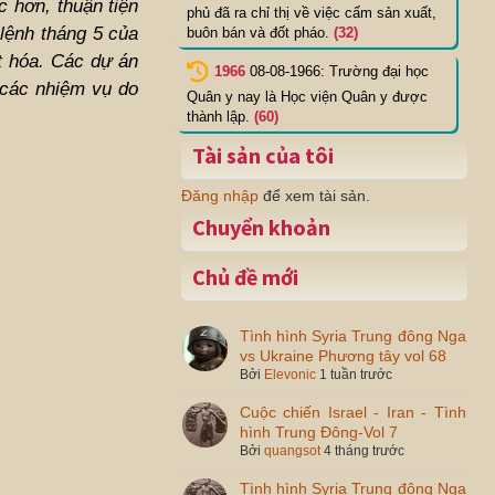
c hơn, thuận tiện
phủ đã ra chỉ thị về việc cấm sản xuất,
lệnh tháng 5 của
buôn bán và đốt pháo.
(32)
t hóa. Các dự án
1966
08-08-1966: Trường đại học
 các nhiệm vụ do
Quân y nay là Học viện Quân y được
thành lập.
(60)
Tài sản của tôi
Đăng nhập
để xem tài sản.
Chuyển khoản
Chủ đề mới
Tình hình Syria Trung đông Nga
vs Ukraine Phương tây vol 68
Bởi
Elevonic
1 tuần trước
Cuộc chiến Israel - Iran - Tình
hình Trung Đông-Vol 7
Bởi
quangsot
4 tháng trước
Tình hình Syria Trung đông Nga