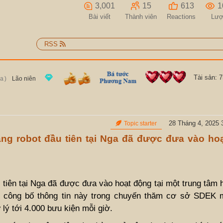
3,001
15
613
1
Bài viết
Thành viên
Reactions
Lượ
RSS
Tài sản: 
Lão niên
a)
28 Tháng 4, 2025 
Topic starter
ng robot đầu tiên tại Nga đã được đưa vào hoạt
 tiên tại Nga đã được đưa vào hoạt động tại một trung tâm 
ã công bố thông tin này trong chuyến thăm cơ sở SDEK m
lý tới 4.000 bưu kiện mỗi giờ.