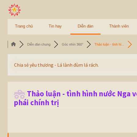
Trang chủ
Tin hay
Diễn đàn
Thành viên
Diễn đàn chung
Góc nhìn 360°
Thảo luận - tình hì...
Chia sẻ yêu thương - Lá lành đùm lá rách.
Thảo luận - tình hình nước Nga v
phái chính trị