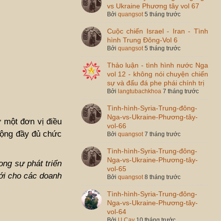
vs Ukraine Phương tây vol 67
Bởi
quangsot
5 tháng trước
Cuộc chiến Israel - Iran - Tình
hình Trung Đông-Vol 6
Bởi
quangsot
5 tháng trước
Thảo luận - tình hình nước Nga
vol 12 - không nói chuyện chiến
sự và đấu đá phe phái chính trị
Bởi
langtubachkhoa
7 tháng trước
Tình-hình-Syria-Trung-đông-
Nga-vs-Ukraine-Phương-tây-
 một đơn vị điều
vol-66
 động đầy đủ chức
Bởi
quangsot
7 tháng trước
Tình-hình-Syria-Trung-đông-
Nga-vs-Ukraine-Phương-tây-
ong sự phát triển
vol-65
ới cho các doanh
Bởi
quangsot
8 tháng trước
Tình-hình-Syria-Trung-đông-
Nga-vs-Ukraine-Phương-tây-
vol-64
Bởi
U Cay
10 tháng trước