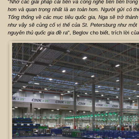
"
Nhờ các giải pháp cải tiến và công nghệ tiên tiến tron
hơn và quan trọng nhất là an toàn hơn. Người gửi có t
Tổng thống về các mục tiêu quốc gia, Nga sẽ trở thành
như vậy sẽ củng cố vị thế của St. Petersburg như một
nguyên thủ quốc gia đề ra
", Beglov cho biết, trích lời 