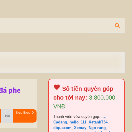
 đá phe
Số tiền quyên góp
cho tới nay:
3.800.000
VNĐ
Tiếp theo
Thành viên vừa quyên góp:
...
,
Cadang
,
hello_111
,
XetankT34
,
diquaxom
,
Xemay
,
Ngo rung
,