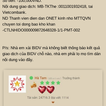
Số tiền: -100,000VND.
Nội dung giao dịch: MB-TKThe :0011001932418, tai
Vietcombank.
ND Thanh vien dien dan ONET kinh nho MTTQVN
chuyen toi dong bao kho khan
-CTLNHIDO000009872648328-1/1-PMT-002
P/s: Nhà em xài BIDV mà không biết thông báo kết quả
giao dịch của BIDV chỗ nào, nhà em phải lọ mọ tìm dán
nội dung vào đây.