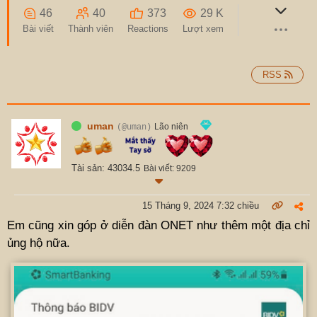
46
40
373
29 K
Bài viết
Thành viên
Reactions
Lượt xem
RSS
uman
Lão niên
(@uman)
Tài sản: 43034.5
Bài viết: 9209
15 Tháng 9, 2024 7:32 chiều
Em cũng xin góp ở diễn đàn ONET như thêm một địa chỉ
ủng hộ nữa.