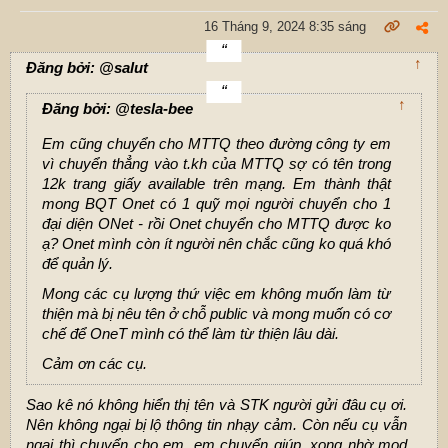
16 Tháng 9, 2024 8:35 sáng
↑
Đăng bởi: @salut
↑
Đăng bởi: @tesla-bee
Em cũng chuyển cho MTTQ theo đường công ty em
vì chuyển thẳng vào t.kh của MTTQ sợ có tên trong
12k trang giấy available trên mạng. Em thành thật
mong BQT Onet có 1 quỹ mọi người chuyển cho 1
đại diện ONet - rồi Onet chuyển cho MTTQ được ko
ạ? Onet mình còn ít người nên chắc cũng ko quá khó
để quản lý.
Mong các cụ lượng thứ việc em không muốn làm từ
thiện mà bị nêu tên ở chỗ public và mong muốn có cơ
chế để OneT mình có thể làm từ thiện lâu dài.
Cảm ơn các cụ.
Sao kê nó không hiển thị tên và STK người gửi đâu cụ ơi.
Nên không ngại bị lộ thông tin nhạy cảm. Còn nếu cụ vẫn
ngại thì chuyển cho em, em chuyển giúp, xong nhờ mod