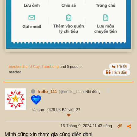
Trả lời
meotamthe
,
U Cay
,
TuanLong
and 5 people
reacted
Trích dẫn
hello_111
Nhi đồng
(@hello_111)
Tài sản: 2429.98
Bài viết: 27
16 Tháng 9, 2024 11:43 sáng
Mình cũng xin tham gia cùng diễn đàn!