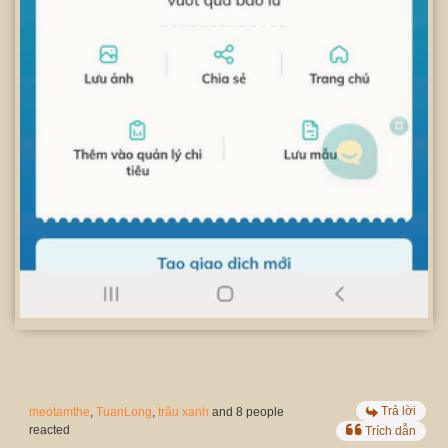
Trả lời
meotamthe
,
TuanLong
,
trâu xanh
and 8 people
reacted
Trích dẫn