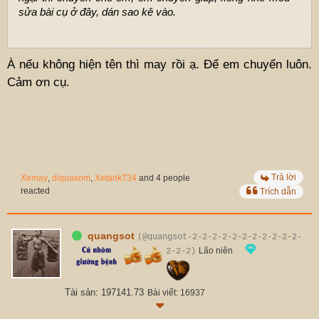
sửa bài cụ ở đây, dán sao kê vào.
À nếu không hiện tên thì may rồi ạ. Để em chuyển luôn.
Cảm ơn cụ.
Trả lời
Xemay
,
diquaxom
,
XetankT34
and 4 people
reacted
Trích dẫn
quangsot
(@quangsot-2-2-2-2-2-2-2-2-2-2-2-
Lão niên
2-2-2)
Tài sản: 197141.73
Bài viết: 16937