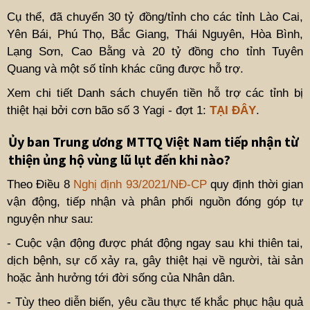
Cụ thể, đã chuyển 30 tỷ đồng/tỉnh cho các tỉnh Lào Cai,
Yên Bái, Phú Thọ, Bắc Giang, Thái Nguyên, Hòa Bình,
Lạng Sơn, Cao Bằng và 20 tỷ đồng cho tỉnh Tuyên
Quang và một số tỉnh khác cũng được hỗ trợ.
Xem chi tiết Danh sách chuyển tiền hỗ trợ các tỉnh bị
thiệt hại bởi cơn bão số 3 Yagi - đợt 1:
TẠI ĐÂY
.
Ủy ban Trung ương MTTQ Việt Nam tiếp nhận từ
thiện ủng hộ vùng lũ lụt đến khi nào?
Theo Điều 8
Nghị định 93/2021/NĐ-CP
quy định thời gian
vận động, tiếp nhận và phân phối nguồn đóng góp tự
nguyện như sau:
- Cuộc vận động được phát động ngay sau khi thiên tai,
dịch bệnh, sự cố xảy ra, gây thiệt hại về người, tài sản
hoặc ảnh hưởng tới đời sống của Nhân dân.
- Tùy theo diễn biến, yêu cầu thực tế khắc phục hậu quả