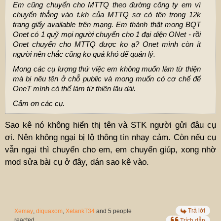
Em cũng chuyển cho MTTQ theo đường công ty em vì
chuyển thẳng vào t.kh của MTTQ sợ có tên trong 12k
trang giấy available trên mạng. Em thành thật mong BQT
Onet có 1 quỹ mọi người chuyển cho 1 đại diện ONet - rồi
Onet chuyển cho MTTQ được ko ạ? Onet mình còn ít
người nên chắc cũng ko quá khó để quản lý.
Mong các cụ lượng thứ việc em không muốn làm từ thiện
mà bị nêu tên ở chỗ public và mong muốn có cơ chế để
OneT mình có thể làm từ thiện lâu dài.
Cảm ơn các cụ.
Sao kê nó không hiển thị tên và STK người gửi đâu cụ
ơi. Nên không ngại bị lộ thông tin nhạy cảm. Còn nếu cụ
vẫn ngại thì chuyển cho em, em chuyển giúp, xong nhờ
mod sửa bài cụ ở đây, dán sao kê vào.
Trả lời
Xemay
,
diquaxom
,
XetankT34
and 5 people
reacted
Trích dẫn