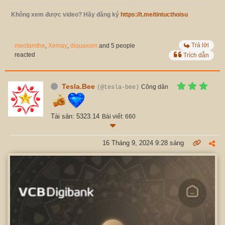
Không xem được video? Hãy đăng ký
https://t.me/tintucthoisu
Trả lời
meotamthe
,
Xemay
,
diquaxom
and 5 people
reacted
Trích dẫn
Tesla.Bee
Công dân
(@tesla-bee)
Tài sản: 5323.14
Bài viết: 660
16 Tháng 9, 2024 9:28 sáng