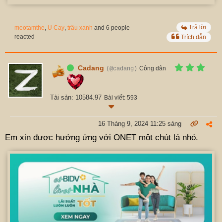
Trả lời
meotamthe
,
U Cay
,
trâu xanh
and 6 people
reacted
Trích dẫn
Cadang
Công dân
(@cadang)
Tài sản: 10584.97
Bài viết: 593
16 Tháng 9, 2024 11:25 sáng
Em xin được hưởng ứng với ONET một chút lá nhỏ.