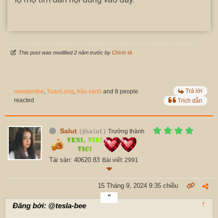
This post was modified 2 năm trước by
Chính tả
Trả lời
meotamthe
,
TuanLong
,
trâu xanh
and 8 people
reacted
Trích dẫn
Salut
Trưởng thành
(@salut)
Tài sản: 40620.83
Bài viết: 2991
15 Tháng 9, 2024 9:35 chiều
↑
Đăng bởi: @tesla-bee