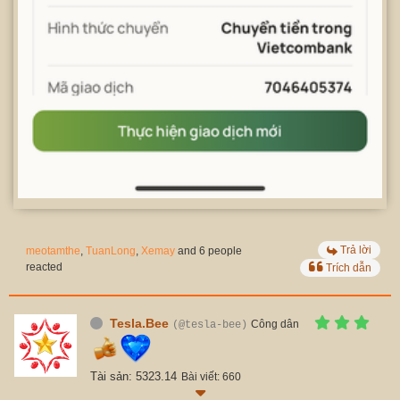
Trả lời
meotamthe
,
TuanLong
,
Xemay
and 6 people
reacted
Trích dẫn
Tesla.Bee
Công dân
(@tesla-bee)
Tài sản: 5323.14
Bài viết: 660