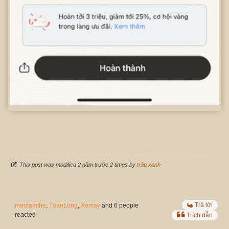
This post was modified 2 năm trước 2 times by
trâu xanh
Trả lời
meotamthe
,
TuanLong
,
Xemay
and 6 people
reacted
Trích dẫn