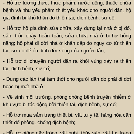
- Hỗ trợ lương thực, thực phẩm, nước uống, thuốc chữa
bệnh và nhu yếu phẩm thiết yếu khác cho người dân, hộ
gia đình bị khó khăn do thiên tai, dịch bệnh, sự cố;
- Hỗ trợ hộ gia đình sửa chữa, xây dựng lại nhà ở bị đổ,
sập, trôi, cháy hoàn toàn, sửa chữa nhà ở bị hư hỏng
nặng; hộ phải di dời nhà ở khẩn cấp do nguy cơ từ thiên
tai, sự cố để ổn định đời sống của người dân;
- Hỗ trợ di chuyển người dân ra khỏi vùng xảy ra thiên
tai, dịch bệnh, sự cố;
- Dựng các lán trại tạm thời cho người dân do phải di dời
hoặc bị mất nhà ở;
- Vệ sinh môi trường, phòng chống bệnh truyền nhiễm ở
khu vực bị tác động bởi thiên tai, dịch bệnh, sự cố;
- Hỗ trợ mua sắm trang thiết bị, vật tư y tế, hàng hóa cần
thiết để phòng, chống dịch bệnh;
- Hỗ trợ giống cây trồng, vật nuôi, thủy sản, vật tư, trang