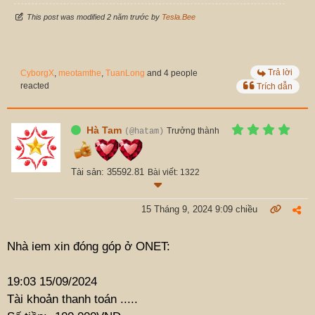
This post was modified 2 năm trước by
Tesla.Bee
Trả lời
CyborgX
,
meotamthe
,
TuanLong
and 4 people
reacted
Trích dẫn
Hà Tam
Trưởng thành
(@hatam)
Tài sản: 35592.81
Bài viết: 1322
15 Tháng 9, 2024 9:09 chiều
Nhà iem xin đóng góp ở ONET:
19:03 15/09/2024
Tài khoản thanh toán .....