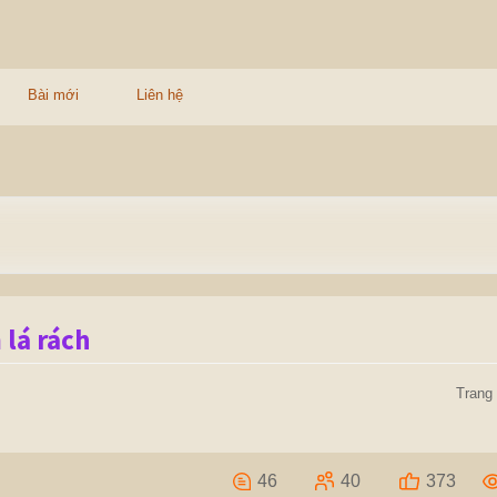
Bài mới
Liên hệ
 lá rách
Trang 
46
40
373