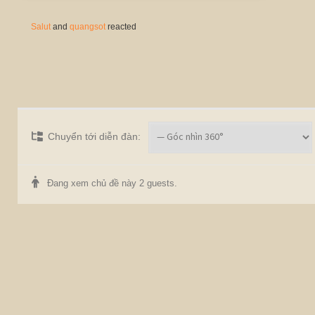
Salut
and
quangsot
reacted
Chuyển tới diễn đàn:
Đang xem chủ đề này 2 guests.