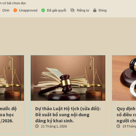
n có bài chưa đọc
Dính
Unapproved
Đã giải quyết
Riêng tư
Đóng
 nước độ
Dự thảo Luật Hộ tịch (sửa đổi):
Quy định 
hoa học
Đề xuất bổ sung nội dung
số điều 
/2026.
đăng ký khai sinh.
người ch
21 Tháng 1, 2026
19 Tháng