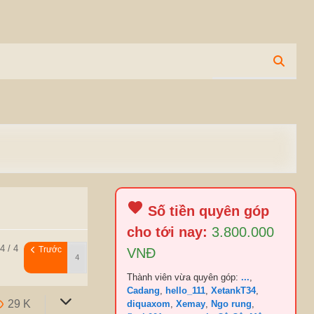
Số tiền quyên góp
cho tới nay:
3.800.000
4 / 4
Trước
VNĐ
Thành viên vừa quyên góp:
...
,
Cadang
,
hello_111
,
XetankT34
,
29 K
diquaxom
,
Xemay
,
Ngo rung
,