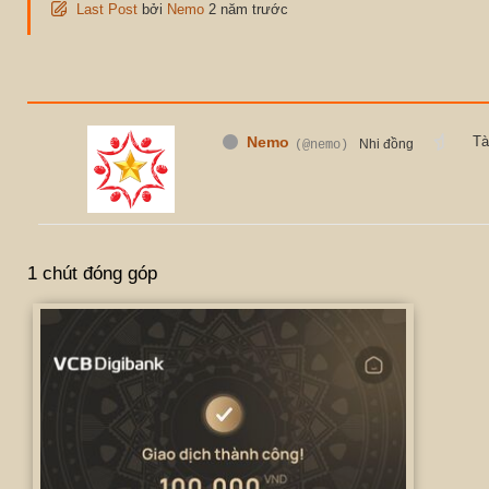
Last Post
bởi
Nemo
2 năm trước
Nemo
Tà
Nhi đồng
(@nemo)
1 chút đóng góp