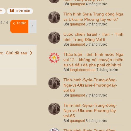
Bởi
quangsot
4 tháng trước
ời
Trích dẫn
Tình hình Syria Trung đông Nga
vs Ukraine Phương tây vol 67
4 / 4
Trước
Bởi
quangsot
5 tháng trước
Cuộc chiến Israel - Iran - Tình
hình Trung Đông-Vol 6
Bởi
quangsot
5 tháng trước
ớc
Chủ đề sau
Thảo luận - tình hình nước Nga
vol 12 - không nói chuyện chiến
sự và đấu đá phe phái chính trị
Bởi
langtubachkhoa
7 tháng trước
Tình-hình-Syria-Trung-đông-
Nga-vs-Ukraine-Phương-tây-
vol-66
Bởi
quangsot
7 tháng trước
Tình-hình-Syria-Trung-đông-
Nga-vs-Ukraine-Phương-tây-
vol-65
Bởi
quangsot
8 tháng trước
Tình-hình-Syria-Trung-đông-