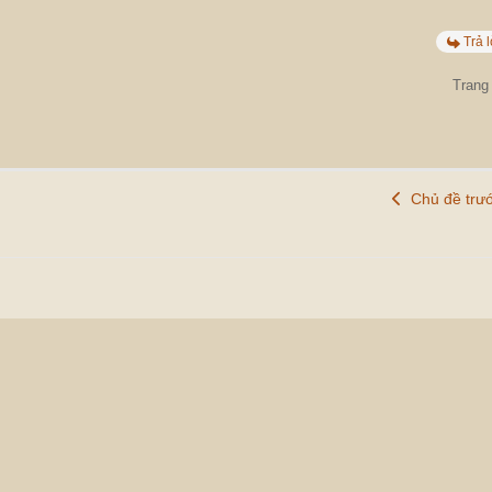
Trả l
Trang 
Chủ đề trư