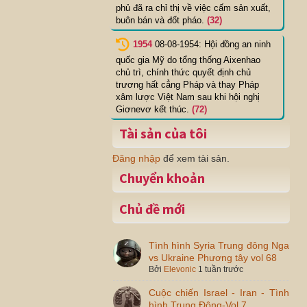
phủ đã ra chỉ thị về việc cấm sản xuất,
buôn bán và đốt pháo.
(32)
1954
08-08-1954: Hội đồng an ninh
quốc gia Mỹ do tổng thống Aixenhao
chủ trì, chính thức quyết định chủ
trương hất cẳng Pháp và thay Pháp
xâm lược Việt Nam sau khi hội nghị
Giơnevơ kết thúc.
(72)
Tài sản của tôi
Đăng nhập
để xem tài sản.
Chuyển khoản
Chủ đề mới
Tình hình Syria Trung đông Nga
vs Ukraine Phương tây vol 68
Bởi
Elevonic
1 tuần trước
Cuộc chiến Israel - Iran - Tình
hình Trung Đông-Vol 7