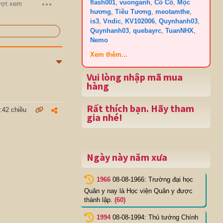
flash001
,
vuonganh
,
Cô Cô
,
Mộc
ượt xem
hương
,
Tiêu Tương
,
meotamthe
,
is3
,
Vndic
,
KV102006
,
Quynhanh03
,
Quynhanh03
,
quebayrc
,
TuanNHX
,
Nemo
Xem thêm...
Vui lòng nhập mã mua
hàng
Rất thích bạn. Hãy tham
:42 chiều
gia nhé!
Ngày này năm xưa
1966
08-08-1966: Trường đại học
Quân y nay là Học viện Quân y được
thành lập.
(60)
1994
08-08-1994: Thủ tướng Chính