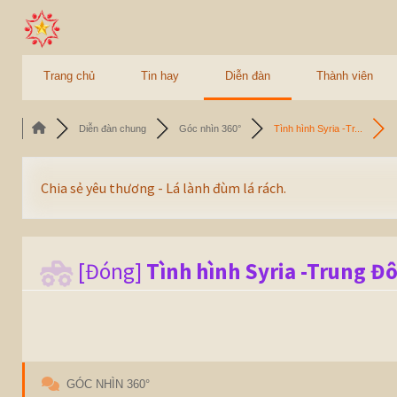
Trang chủ
Tin hay
Diễn đàn
Thành viên
Diễn đàn chung
Góc nhìn 360°
Tình hình Syria -Tr...
Chia sẻ yêu thương - Lá lành đùm lá rách.
[Đóng]
Tình hình Syria -Trung Đô
GÓC NHÌN 360°