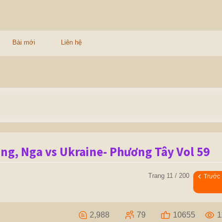
Bài mới
Liên hệ
ng, Nga vs Ukraine- Phương Tây Vol 59
Trang 11 / 200
Trước
2,988
79
10655
1