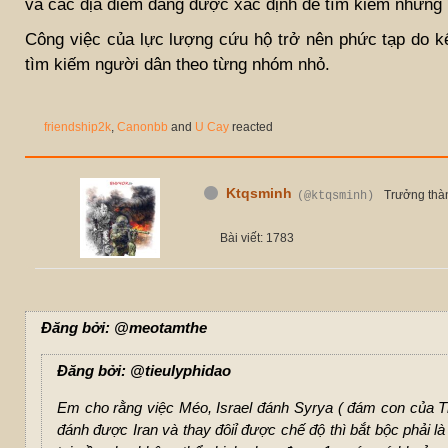
và các địa điểm đang được xác định để tìm kiếm những n
Công việc của lực lượng cứu hộ trở nên phức tạp do k
tìm kiếm người dân theo từng nhóm nhỏ.
friendship2k
,
Canonbb
and
U Cay
reacted
Ktqsminh
Trưởng thà
(@ktqsminh)
Bài viết: 1783
Đăng bởi: @meotamthe
Đăng bởi: @tieulyphidao
Em cho rằng việc Méo, Israel đánh Syrya ( đám con của Th
đánh được Iran và thay đôiỉ được chế độ thì bắt bộc phải l