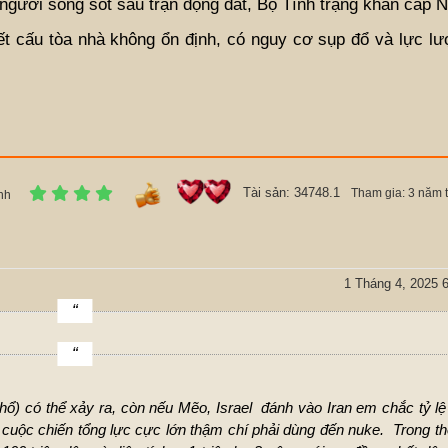
gười sống sót sau trận động đất, Bộ Tình trạng khẩn cấp N
ết cấu tòa nhà không ổn định, có nguy cơ sụp đổ và lực l
Tài sản: 34748.1
Tham gia: 3 năm 
nh
1 Tháng 4, 2025 6
ổ) có thể xảy ra, còn nếu Mẽo, Israel đánh vào Iran em chắc tỷ l
à cuộc chiến tổng lực cực lớn thậm chí phải dùng đến nuke. Trong th