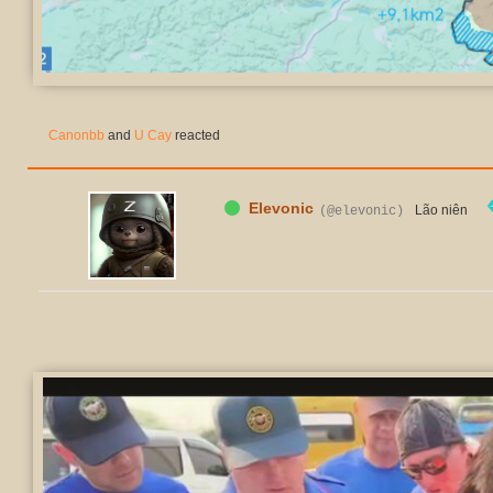
Canonbb
and
U Cay
reacted
Elevonic
Lão niên
(@elevonic)