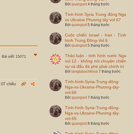
Bởi
quangsot
4 tháng trước
Tình hình Syria Trung đông Nga
vs Ukraine Phương tây vol 67
Bởi
quangsot
5 tháng trước
Cuộc chiến Israel - Iran - Tình
hình Trung Đông-Vol 6
Bởi
quangsot
5 tháng trước
Thảo luận - tình hình nước Nga
Bài viết: 15071
vol 12 - không nói chuyện chiến
sự và đấu đá phe phái chính trị
Bởi
langtubachkhoa
7 tháng trước
Tình-hình-Syria-Trung-đông-
:07 chiều
Nga-vs-Ukraine-Phương-tây-
vol-66
Bởi
quangsot
7 tháng trước
Tình-hình-Syria-Trung-đông-
Nga-vs-Ukraine-Phương-tây-
vol-65
Bởi
quangsot
8 tháng trước
Tình-hình-Syria-Trung-đông-