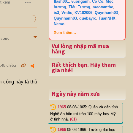
flash001
,
vuonganh
,
Cô Cô
,
Mộc
t xem
hương
,
Tiêu Tương
,
meotamthe
,
is3
,
Vndic
,
KV102006
,
Quynhanh03
,
Quynhanh03
,
quebayrc
,
TuanNHX
,
Nemo
Xem thêm...
 trước
Vui lòng nhập mã mua
hàng
Rất thích bạn. Hãy tham
:48 chiều
gia nhé!
 công này là thủ
Ngày này năm xưa
1965
08-08-1965: Quân và dân tỉnh
Nghệ An bắn rơi tròn 100 máy bay Mỹ
ở tỉnh nhà.
(61)
1966
08-08-1966: Trường đại học