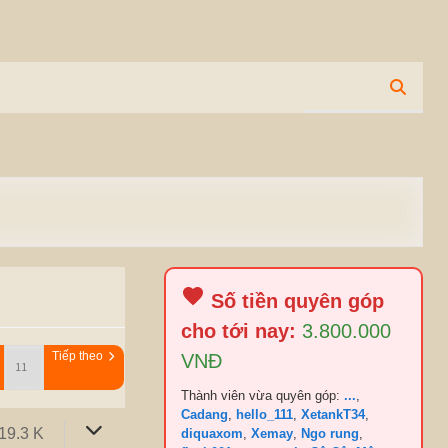
Số tiền quyên góp
cho tới nay:
3.800.000
Tiếp theo
VNĐ
Thành viên vừa quyên góp:
...
,
Cadang
,
hello_111
,
XetankT34
,
19.3 K
diquaxom
,
Xemay
,
Ngo rung
,