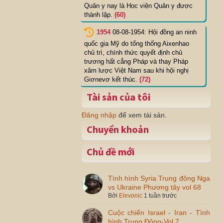
Quân y nay là Học viện Quân y được
thành lập.
(60)
1954
08-08-1954: Hội đồng an ninh
quốc gia Mỹ do tổng thống Aixenhao
chủ trì, chính thức quyết định chủ
trương hất cẳng Pháp và thay Pháp
xâm lược Việt Nam sau khi hội nghị
Giơnevơ kết thúc.
(72)
Tài sản của tôi
Đăng nhập
để xem tài sản.
Chuyển khoản
Chủ đề mới
Tình hình Syria Trung đông Nga
vs Ukraine Phương tây vol 68
Bởi
Elevonic
1 tuần trước
Cuộc chiến Israel - Iran - Tình
hình Trung Đông-Vol 7