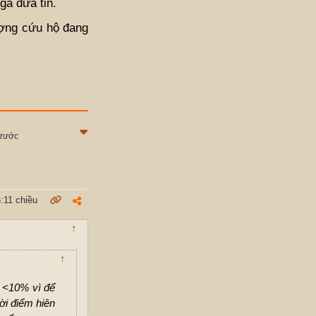
ga đưa tin.
ượng cứu hộ đang
trước
:11 chiều
↑
↑
ệ <10% vì để
ời điểm hiên