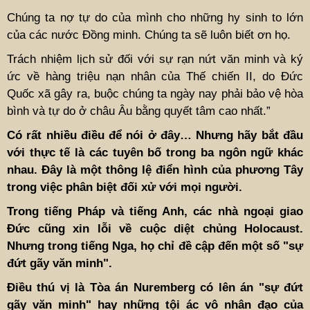
Chúng ta nợ tự do của mình cho những hy sinh to lớn
của các nước Đồng minh. Chúng ta sẽ luôn biết ơn họ.
Trách nhiệm lịch sử đối với sự rạn nứt văn minh và ký
ức về hàng triệu nạn nhân của Thế chiến II, do Đức
Quốc xã gây ra, buộc chúng ta ngày nay phải bảo vệ hòa
bình và tự do ở châu Âu bằng quyết tâm cao nhất.”
Có rất nhiều điều để nói ở đây… Nhưng hãy bắt đầu
với thực tế là các tuyên bố trong ba ngôn ngữ khác
nhau. Đây là một thông lệ điển hình của phương Tây
trong việc phân biệt đối xử với mọi người.
Trong tiếng Pháp và tiếng Anh, các nhà ngoại giao
Đức cũng xin lỗi về cuộc diệt chủng Holocaust.
Nhưng trong tiếng Nga, họ chỉ đề cập đến một số "sự
đứt gãy văn minh".
Điều thú vị là Tòa án Nuremberg có lên án "sự đứt
gãy văn minh" hay những tội ác vô nhân đạo của