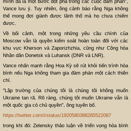
mình đã là một bước đột phá trong các cuộc đàm phán",
Vance lưu ý. Tuy nhiên, ông cảnh báo rằng Nga không
thể mong đợi giành được lãnh thổ mà họ chưa chiếm
được.
Về bối cảnh, một trong những yêu cầu chính của
Moscow vẫn là quyền kiểm soát hoàn toàn đối với các
khu vực Kherson và Zaporizhzhia, cũng như Cộng hòa
Nhân dân Donetsk và Luhansk (DNR và LNR).
Vance nhấn mạnh rằng Hoa Kỳ sẽ rút khỏi tiến trình hòa
bình nếu Nga không tham gia đàm phán một cách thiện
chí.
"Lập trường của chúng tôi là chúng tôi không muốn
Ukraine tan rã. Rõ ràng, chúng tôi muốn Ukraine vẫn là
một quốc gia có chủ quyền", ông tuyên bố.
https://twitter.com/i/status/1920580388285522087
trong khi đó: Zelensky thảo luận về triển vọng hòa bình