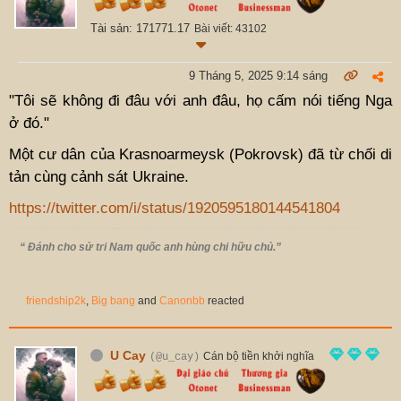
Tài sản: 171771.17
Bài viết: 43102
9 Tháng 5, 2025 9:14 sáng
"Tôi sẽ không đi đâu với anh đâu, họ cấm nói tiếng Nga
ở đó."
Một cư dân của Krasnoarmeysk (Pokrovsk) đã từ chối di
tản cùng cảnh sát Ukraine.
https://twitter.com/i/status/1920595180144541804
“ Đánh cho sử tri Nam quốc anh hùng chi hữu chủ.”
friendship2k
,
Big bang
and
Canonbb
reacted
U Cay
Cán bộ tiền khởi nghĩa
(@u_cay)