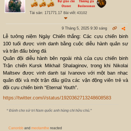
Tài sản: 171771.17
Bài viết: 43102
9 Tháng 5, 2025 9:30 sáng
Lễ tưởng niệm Ngày Chiến thắng: Các cựu chiến binh
100 tuổi được vinh danh bằng cuộc diễu hành quân sự
và trận đấu bóng đá
Quân đội diễu hành bên ngoài nhà của cựu chiến binh
Trận chiến Kursk Mikhail Shalaginov, trong khi Nikolai
Maltsev được vinh danh tại Ivanovo với một ban nhạc
quân đội và một trận đấu giữa các vận động viên trẻ và
đội cựu chiến binh “Eternal Youth”.
https://twitter.com/i/status/1920362713248608583
“ Đánh cho sử tri Nam quốc anh hùng chi hữu chủ.”
Canonbb
and
meotamthe
reacted