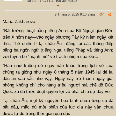
Tài sản: 171771.17
Bài viết: 43102
9 Tháng 5, 2025 9:10 sáng
Maria Zakharova:
“Bài tường thuật bằng tiếng Anh của Bộ Ngoại giao Đức
trên X hôm nay—vào ngày phương Tây kỷ niệm ngày kết
thúc Thế chiến II tại châu Âu—đăng tải các thông điệp
bằng ba ngôn ngữ (tiếng Nga, tiếng Pháp và tiếng Anh)
với tuyên bố “mạnh mẽ” về trách nhiệm của Đức.
“Hầu như không có ngày nào khác trong lịch sử của
chúng ta giống như ngày 8 tháng 5 năm 1945 lại để lại
dấu ấn sâu sắc như vậy. Ngày này trở thành ngày giải
phóng không chỉ cho hàng triệu người mà chế độ Đức
Quốc xã đã tước đoạt quyền lợi và phải chịu sự dày vò.
Tại châu Âu, một kỷ nguyên hòa bình chưa từng có đã
bắt đầu, mặc dù một phần của lục địa này vẫn chưa
được tự do trong thời gian quá dài.