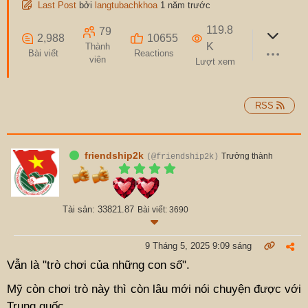
Last Post
bởi
langtubachkhoa
1 năm trước
119.8
79
2,988
10655
K
Thành
Bài viết
Reactions
viên
Lượt xem
RSS
friendship2k
Trưởng thành
(@friendship2k)
Tài sản: 33821.87
Bài viết: 3690
9 Tháng 5, 2025 9:09 sáng
Vẫn là "trò chơi của những con số".
Mỹ còn chơi trò này thì còn lâu mới nói chuyện được với
Trung quốc.