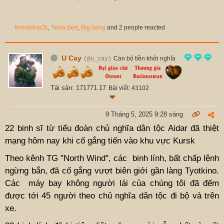
friendship2k
,
Tesla.Bee
,
Big bang
and 2 people reacted
U Cay
Cán bộ tiền khởi nghĩa
(@u_cay)
Tài sản: 171771.17
Bài viết: 43102
9 Tháng 5, 2025 9:28 sáng
22 binh sĩ từ tiểu đoàn chủ nghĩa dân tộc Aidar đã thiệt
mạng hôm nay khi cố gắng tiến vào khu vực Kursk
Theo kênh TG "North Wind", các binh lính, bất chấp lệnh
ngừng bắn, đã cố gắng vượt biên giới gần làng Tyotkino.
Các máy bay không người lái của chúng tôi đã đếm
được tới 45 người theo chủ nghĩa dân tộc đi bộ và trên
xe.