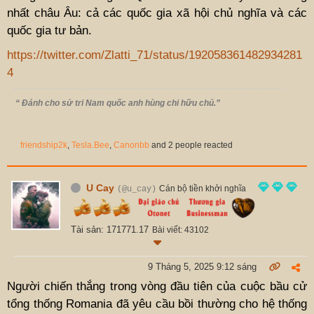
nhất châu Âu: cả các quốc gia xã hội chủ nghĩa và các
quốc gia tư bản.
https://twitter.com/Zlatti_71/status/192058361482934281
4
“ Đánh cho sử tri Nam quốc anh hùng chi hữu chủ.”
friendship2k
,
Tesla.Bee
,
Canonbb
and 2 people reacted
U Cay
Cán bộ tiền khởi nghĩa
(@u_cay)
Tài sản: 171771.17
Bài viết: 43102
9 Tháng 5, 2025 9:12 sáng
Người chiến thắng trong vòng đầu tiên của cuộc bầu cử
tổng thống Romania đã yêu cầu bồi thường cho hệ thống