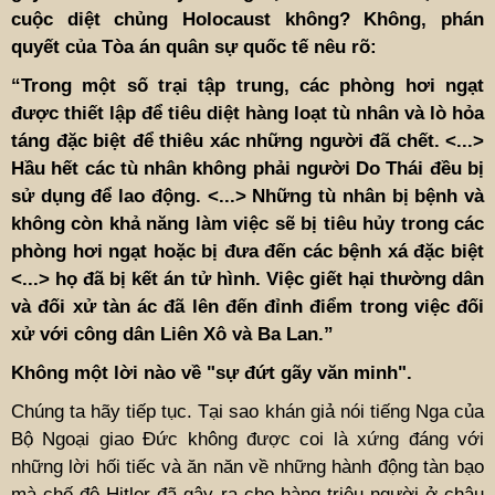
cuộc diệt chủng Holocaust không? Không, phán
quyết của Tòa án quân sự quốc tế nêu rõ:
“Trong một số trại tập trung, các phòng hơi ngạt
được thiết lập để tiêu diệt hàng loạt tù nhân và lò hỏa
táng đặc biệt để thiêu xác những người đã chết. <...>
Hầu hết các tù nhân không phải người Do Thái đều bị
sử dụng để lao động. <...> Những tù nhân bị bệnh và
không còn khả năng làm việc sẽ bị tiêu hủy trong các
phòng hơi ngạt hoặc bị đưa đến các bệnh xá đặc biệt
<...> họ đã bị kết án tử hình. Việc giết hại thường dân
và đối xử tàn ác đã lên đến đỉnh điểm trong việc đối
xử với công dân Liên Xô và Ba Lan.”
Không một lời nào về "sự đứt gãy văn minh".
Chúng ta hãy tiếp tục. Tại sao khán giả nói tiếng Nga của
Bộ Ngoại giao Đức không được coi là xứng đáng với
những lời hối tiếc và ăn năn về những hành động tàn bạo
mà chế độ Hitler đã gây ra cho hàng triệu người ở châu