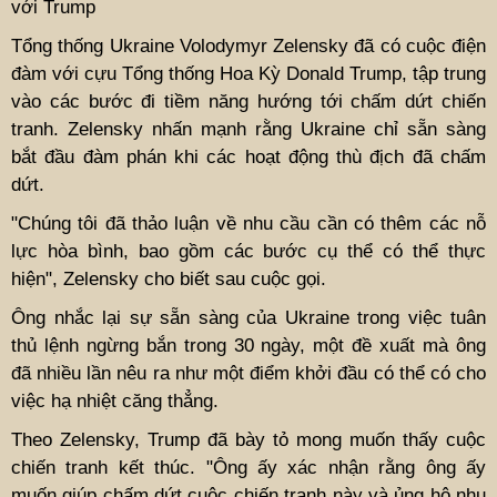
với Trump
Tổng thống Ukraine Volodymyr Zelensky đã có cuộc điện
đàm với cựu Tổng thống Hoa Kỳ Donald Trump, tập trung
vào các bước đi tiềm năng hướng tới chấm dứt chiến
tranh. Zelensky nhấn mạnh rằng Ukraine chỉ sẵn sàng
bắt đầu đàm phán khi các hoạt động thù địch đã chấm
dứt.
"Chúng tôi đã thảo luận về nhu cầu cần có thêm các nỗ
lực hòa bình, bao gồm các bước cụ thể có thể thực
hiện", Zelensky cho biết sau cuộc gọi.
Ông nhắc lại sự sẵn sàng của Ukraine trong việc tuân
thủ lệnh ngừng bắn trong 30 ngày, một đề xuất mà ông
đã nhiều lần nêu ra như một điểm khởi đầu có thể có cho
việc hạ nhiệt căng thẳng.
Theo Zelensky, Trump đã bày tỏ mong muốn thấy cuộc
chiến tranh kết thúc. "Ông ấy xác nhận rằng ông ấy
muốn giúp chấm dứt cuộc chiến tranh này và ủng hộ nhu