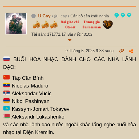
U Cay
Cán bộ tiền khởi nghĩa
(@u_cay)
Tài sản: 171771.17
Bài viết: 43102
9 Tháng 5, 2025 9:33 sáng
BUỔI HÒA NHẠC DÀNH CHO CÁC NHÀ LÃNH
ĐẠO:
Tập Cận Bình
Nicolas Maduro
Aleksandar Vucic
Nikol Pashinyan
Kassym-Jomart Tokayev
Aleksandr Lukashenko
và các nhà lãnh đạo nước ngoài khác lắng nghe buổi hòa
nhạc tại Điện Kremlin.