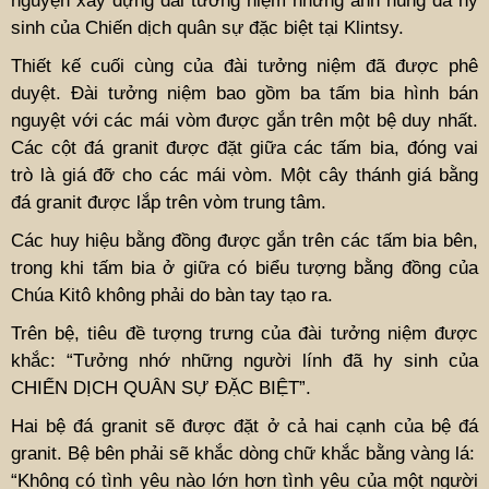
nguyện xây dựng đài tưởng niệm những anh hùng đã hy
sinh của Chiến dịch quân sự đặc biệt tại Klintsy.
Thiết kế cuối cùng của đài tưởng niệm đã được phê
duyệt. Đài tưởng niệm bao gồm ba tấm bia hình bán
nguyệt với các mái vòm được gắn trên một bệ duy nhất.
Các cột đá granit được đặt giữa các tấm bia, đóng vai
trò là giá đỡ cho các mái vòm. Một cây thánh giá bằng
đá granit được lắp trên vòm trung tâm.
Các huy hiệu bằng đồng được gắn trên các tấm bia bên,
trong khi tấm bia ở giữa có biểu tượng bằng đồng của
Chúa Kitô không phải do bàn tay tạo ra.
Trên bệ, tiêu đề tượng trưng của đài tưởng niệm được
khắc: “Tưởng nhớ những người lính đã hy sinh của
CHIẾN DỊCH QUÂN SỰ ĐẶC BIỆT”.
Hai bệ đá granit sẽ được đặt ở cả hai cạnh của bệ đá
granit. Bệ bên phải sẽ khắc dòng chữ khắc bằng vàng lá:
“Không có tình yêu nào lớn hơn tình yêu của một người