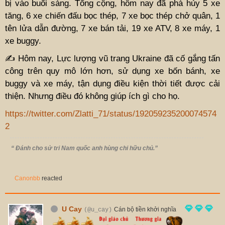
bị vào buổi sáng. Tổng cộng, hôm nay đã phá hủy 5 xe
tăng, 6 xe chiến đấu bọc thép, 7 xe bọc thép chở quân, 1
tên lửa dẫn đường, 7 xe bán tải, 19 xe ATV, 8 xe máy, 1
xe buggy.
✍️ Hôm nay, Lực lượng vũ trang Ukraine đã cố gắng tấn
công trên quy mô lớn hơn, sử dụng xe bốn bánh, xe
buggy và xe máy, tận dụng điều kiện thời tiết được cải
thiện. Nhưng điều đó không giúp ích gì cho họ.
https://twitter.com/Zlatti_71/status/192059235200074574
2
“ Đánh cho sử tri Nam quốc anh hùng chi hữu chủ.”
Canonbb
reacted
U Cay
Cán bộ tiền khởi nghĩa
(@u_cay)