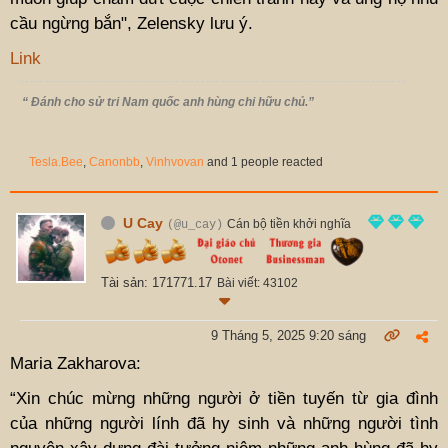
cầu ngừng bắn", Zelensky lưu ý.
Link
“ Đánh cho sử tri Nam quốc anh hùng chi hữu chủ.”
Tesla.Bee
,
Canonbb
,
Vinhvovan
and 1 people reacted
U Cay
Cán bộ tiền khởi nghĩa
(@u_cay)
Tài sản: 171771.17
Bài viết: 43102
9 Tháng 5, 2025 9:20 sáng
Maria Zakharova:
“Xin chúc mừng những người ở tiền tuyến từ gia đình
của những người lính đã hy sinh và những người tình