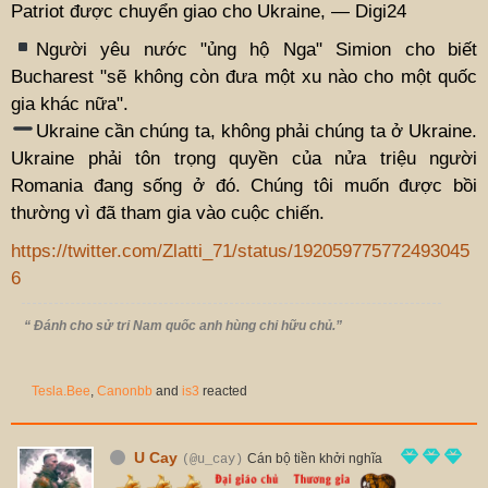
Patriot được chuyển giao cho Ukraine, — Digi24
Người yêu nước "ủng hộ Nga" Simion cho biết
Bucharest "sẽ không còn đưa một xu nào cho một quốc
gia khác nữa".
Ukraine cần chúng ta, không phải chúng ta ở Ukraine.
Ukraine phải tôn trọng quyền của nửa triệu người
Romania đang sống ở đó. Chúng tôi muốn được bồi
thường vì đã tham gia vào cuộc chiến.
https://twitter.com/Zlatti_71/status/192059775772493045
6
“ Đánh cho sử tri Nam quốc anh hùng chi hữu chủ.”
Tesla.Bee
,
Canonbb
and
is3
reacted
U Cay
Cán bộ tiền khởi nghĩa
(@u_cay)