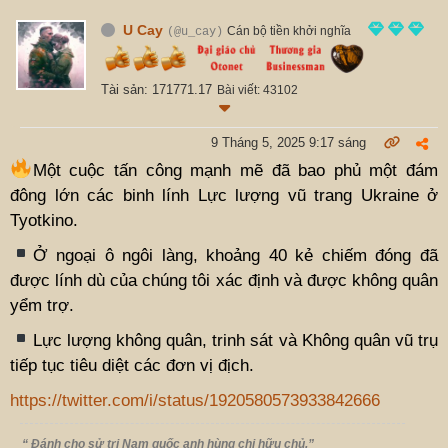
U Cay
Cán bộ tiền khởi nghĩa
(@u_cay)
Tài sản: 171771.17
Bài viết: 43102
9 Tháng 5, 2025 9:17 sáng
Một cuộc tấn công mạnh mẽ đã bao phủ một đám
đông lớn các binh lính Lực lượng vũ trang Ukraine ở
Tyotkino.
Ở ngoại ô ngôi làng, khoảng 40 kẻ chiếm đóng đã
được lính dù của chúng tôi xác định và được không quân
yểm trợ.
Lực lượng không quân, trinh sát và Không quân vũ trụ
tiếp tục tiêu diệt các đơn vị địch.
https://twitter.com/i/status/1920580573933842666
“ Đánh cho sử tri Nam quốc anh hùng chi hữu chủ.”