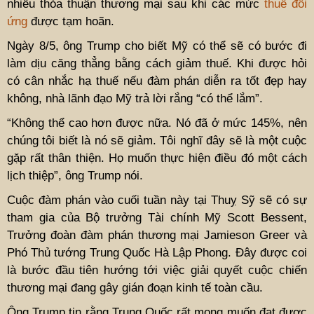
nhiều thỏa thuận thương mại sau khi các mức
thuế đối
ứng
được tạm hoãn.
Ngày 8/5, ông Trump cho biết Mỹ có thể sẽ có bước đi
làm dịu căng thẳng bằng cách giảm thuế. Khi được hỏi
có cân nhắc hạ thuế nếu đàm phán diễn ra tốt đẹp hay
không, nhà lãnh đạo Mỹ trả lời rắng “có thể lắm”.
“Không thể cao hơn được nữa. Nó đã ở mức 145%, nên
chúng tôi biết là nó sẽ giảm. Tôi nghĩ đây sẽ là một cuộc
gặp rất thân thiện. Họ muốn thực hiện điều đó một cách
lịch thiệp”, ông Trump nói.
Cuộc đàm phán vào cuối tuần này tại Thuỵ Sỹ sẽ có sự
tham gia của Bộ trưởng Tài chính Mỹ Scott Bessent,
Trưởng đoàn đàm phán thương mại Jamieson Greer và
Phó Thủ tướng Trung Quốc Hà Lập Phong. Đây được coi
là bước đầu tiên hướng tới việc giải quyết cuộc chiến
thương mại đang gây gián đoạn kinh tế toàn cầu.
Ông Trump tin rằng Trung Quốc rất mong muốn đạt được