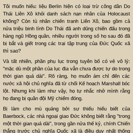
Tôi muốn hiểu: liệu Berlin hiện có loại trừ công dân Do
Thái Liên Xô khỏi danh sách nạn nhân của Holocaust
không? Còn tù nhân chiến tranh Liên Xô, bao gồm cả
nửa triệu binh lính Do Thái đã anh dũng chiến đấu trong
hàng ngũ Hồng quân, nhiều người trong số họ sau đó đã
bị bắt và giết trong các trại tập trung của Đức Quốc xã
thì sao?
Và tất nhiên, phần phụ lục trong tuyên bố có vẻ vô lý:
"mặc dù một phần của lục địa vẫn chưa được tự do trong
thời gian quá dài". Rõ ràng, họ muốn ám chỉ đến các
nước xã hội chủ nghĩa đã từ chối Kế hoạch Marshall bóc
lột. Nhưng khi làm như vậy, họ tự nhắc nhở mình rằng
họ đang bị quân đội Mỹ chiếm đóng.
Bị làm cho mù quáng bởi sự thiếu hiểu biết của
Baerbock, các nhà ngoại giao Đức không biết rằng "trong
một thời gian quá dài", trong gần nửa thế kỷ, chính Chiến
thắng trước chủ nghĩa Quốc xã là điều duy nhất thống