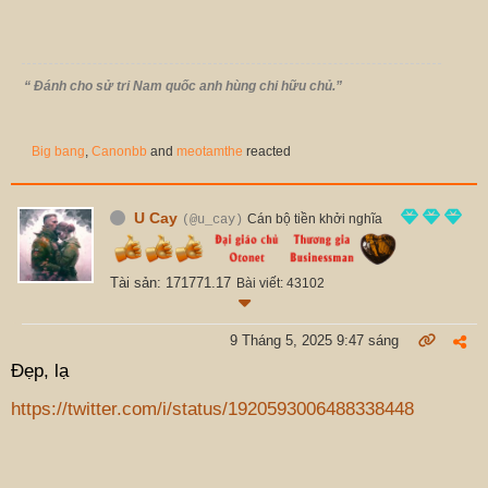
“ Đánh cho sử tri Nam quốc anh hùng chi hữu chủ.”
Big bang
,
Canonbb
and
meotamthe
reacted
U Cay
Cán bộ tiền khởi nghĩa
(@u_cay)
Tài sản: 171771.17
Bài viết: 43102
9 Tháng 5, 2025 9:47 sáng
Đẹp, lạ
https://twitter.com/i/status/1920593006488338448