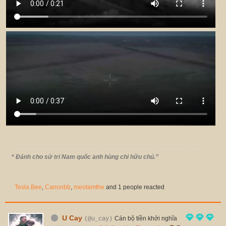
“ Đánh cho sử tri Nam quốc anh hùng chi hữu chủ.”
Tesla.Bee
,
Canonbb
,
meotamthe
and 1 people reacted
U Cay
Cán bộ tiền khởi nghĩa
(@u_cay)