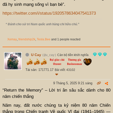
đã hy sinh mạng sống vì bạn bè”.
https://twitter.com/i/status/1920578634047541373
“ Đánh cho sử tri Nam quốc anh hùng chi hữu chủ.”
Xemay
,
friendship2k
,
Tesla.Bee
and 1 people reacted
U Cay
Cán bộ tiền khởi nghĩa
(@u_cay)
Tài sản: 171771.17
Bài viết: 43102
9 Tháng 5, 2025 9:21 sáng
“Return the Memory” – Lời tri ân sâu sắc dành cho 80
năm chiến thắng
Năm nay, đất nước chúng ta kỷ niệm 80 năm Chiến
thắng trong Chiến tranh Vệ quốc Vĩ đại (1941–1945) —