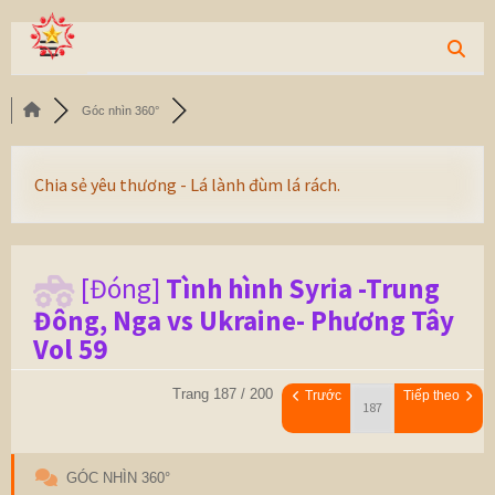
Góc nhìn 360°
Chia sẻ yêu thương - Lá lành đùm lá rách.
[Đóng]
Tình hình Syria -Trung
Đông, Nga vs Ukraine- Phương Tây
Vol 59
Trang 187 / 200
Trước
Tiếp theo
GÓC NHÌN 360°