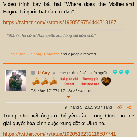
Video trình bày bài hát “Where does the Motherland
Begin- Tổ quốc bắt đầu từ đâu”
https://twitter.com/i/status/1920559754444718197
“ Đánh cho sử tri Nam quốc anh hùng chi hữu chủ.”
Tesla.Bee
,
Big bang
,
Canonbb
and 2 people reacted
U Cay
Cán bộ tiền khởi nghĩa
(@u_cay)
Tài sản: 171771.17
Bài viết: 43102
9 Tháng 5, 2025 9:37 sáng
Trump cho biết ông có thể yêu cầu Trung Quốc hỗ trợ
giải quyết hòa bình cuộc xung đột ở Ukraine.
https://twitter.com/i/status/1920518232118587741