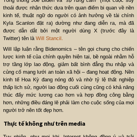
Tổng thống Joe Biden và
“sự rung cảm”
(một cuộc suy
thoái được nhận thức dựa trên quan điểm bi quan về nền
kinh tế, thuật ngữ do người có ảnh hưởng về tài chính
Kyla Scanlon đặt ra) dường như đang diễn ra, mà đã
được dẫn dắt bởi một người dùng X (trước đây là
Twitter) tên là
Will Stancil.
Will lập luận rằng Bidenomics – tên gọi chung cho chiến
lược kinh tế của chính quyền hiện tại, bề ngoài nhằm hỗ
trợ tầng lớp lao động, giảm bất bình đẳng thu nhập và
củng cố mạng lưới an toàn xã hội – đang hoạt động. Nền
kinh tế Hoa Kỳ đang nóng đỏ và nhờ tỷ lệ thất nghiệp
thấp lịch sử, người lao động cuối cùng cũng có khả năng
thúc đẩy mức lương cao hơn và hợp đồng công bằng
hơn, những điều đáng lẽ phải làm cho cuộc sống của mọi
người trở nên tốt đẹp hơn.
Thực tế không như trên media
Tuy nhiên, như mọi khi, Internet không đồng ý và trải