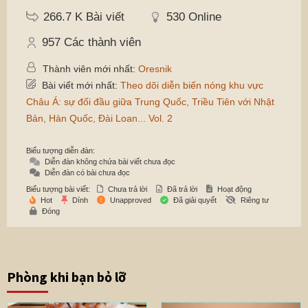
266.7 K
Bài viết
530
Online
957
Các thành viên
Thành viên mới nhất:
Oresnik
Bài viết mới nhất:
Theo dõi diễn biến nóng khu vực
Châu Á: sự đối đầu giữa Trung Quốc, Triều Tiên với Nhật
Bản, Hàn Quốc, Đài Loan... Vol. 2
Biểu tượng diễn đàn:
Diễn đàn không chứa bài viết chưa đọc
Diễn đàn có bài chưa đọc
Biểu tượng bài viết:
Chưa trả lời
Đã trả lời
Hoạt động
Hot
Dính
Unapproved
Đã giải quyết
Riêng tư
Đóng
Phòng khi bạn bỏ lỡ