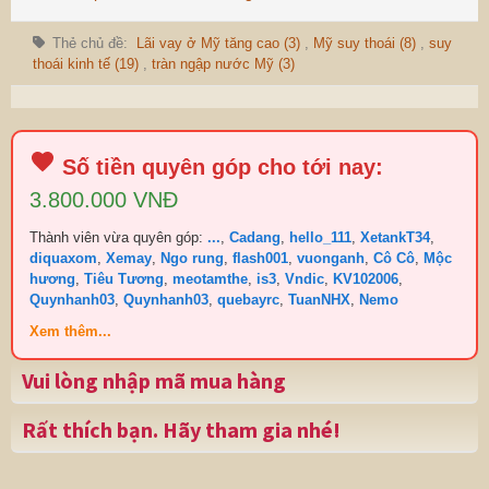
Thẻ chủ đề:
Lãi vay ở Mỹ tăng cao (3)
,
Mỹ suy thoái (8)
,
suy
thoái kinh tế (19)
,
tràn ngập nước Mỹ (3)
Số tiền quyên góp cho tới nay:
3.800.000 VNĐ
Thành viên vừa quyên góp:
...
,
Cadang
,
hello_111
,
XetankT34
,
diquaxom
,
Xemay
,
Ngo rung
,
flash001
,
vuonganh
,
Cô Cô
,
Mộc
hương
,
Tiêu Tương
,
meotamthe
,
is3
,
Vndic
,
KV102006
,
Quynhanh03
,
Quynhanh03
,
quebayrc
,
TuanNHX
,
Nemo
Xem thêm...
Vui lòng nhập mã mua hàng
Rất thích bạn. Hãy tham gia nhé!