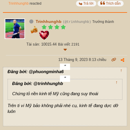
Trinhhunghb
reacted
Trả lời
Trích dẫn
Trinhhunghb
Trưởng thành
(@trinhhunghb)
Tài sản: 10015.44
Bài viết: 2191
13 Tháng 9, 2023 8:13 chiều
↑
Đăng bởi: @phuongminha6
↑
Đăng bởi: @trinhhunghb
Chứng tỏ nền kinh tế Mỹ cũng đang suy thoái
Trên ti vi Mỹ bảo không phải nhé cụ, kinh tế đang dực dỡ
luôn