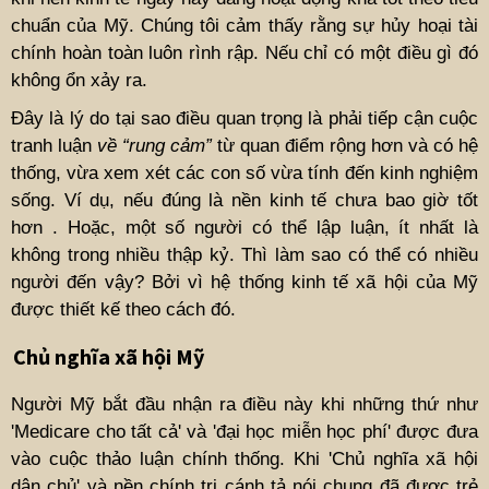
chuẩn của Mỹ. Chúng tôi cảm thấy rằng sự hủy hoại tài
chính hoàn toàn luôn rình rập. Nếu chỉ có một điều gì đó
không ổn xảy ra.
Đây là lý do tại sao điều quan trọng là phải tiếp cận cuộc
tranh luận
về “rung cảm”
từ quan điểm rộng hơn và có hệ
thống, vừa xem xét các con số vừa tính đến kinh nghiệm
sống. Ví dụ, nếu đúng là nền kinh tế chưa bao giờ tốt
hơn . Hoặc, một số người có thể lập luận, ít nhất là
không trong nhiều thập kỷ. Thì làm sao có thể có nhiều
người đến vậy? Bởi vì hệ thống kinh tế xã hội của Mỹ
được thiết kế theo cách đó.
Chủ nghĩa xã hội Mỹ
Người Mỹ bắt đầu nhận ra điều này khi những thứ như
'Medicare cho tất cả' và 'đại học miễn học phí' được đưa
vào cuộc thảo luận chính thống. Khi 'Chủ nghĩa xã hội
dân chủ' và nền chính trị cánh tả nói chung đã được trẻ