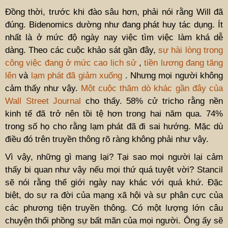
Đồng thời, trước khi đào sâu hơn, phải nói rằng Will đã
đúng. Bidenomics dường như đang phát huy tác dụng. Ít
nhất là ở mức độ ngày nay việc tìm việc làm khá dễ
dàng. Theo các cuộc khảo sát gần đây,
sự hài lòng trong
công việc đang ở mức cao lịch sử
,
tiền lương đang tăng
lên
và
lạm phát đã giảm xuống
. Nhưng mọi người không
cảm thấy như vậy.
Một cuộc thăm dò khác gần đây của
Wall Street Journal
cho thấy. 58% cử tricho rằng nền
kinh tế đã trở nên tồi tệ hơn trong hai năm qua. 74%
trong số họ cho rằng lạm phát đã đi sai hướng. Mặc dù
điều đó trên truyền thông rõ ràng không phải như vậy.
Vì vậy, những gì mang lại? Tại sao mọi người lại cảm
thấy bi quan như vậy nếu mọi thứ quá tuyệt vời? Stancil
sẽ nói rằng thế giới ngày nay khác với quá khứ. Đặc
biệt, do sự ra đời của mạng xã hội và sự phân cực của
các phương tiện truyền thông. Có một lượng lớn câu
chuyện thổi phồng sự bất mãn của mọi người. Ông ấy sẽ