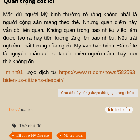
Quan trọng cốt lõi
Mặc dù người Mỹ bình thường rõ ràng không phải là
người cộng sản mang theo thẻ. Nhưng quan điểm này
vẫn có liên quan. Không quan trọng bao nhiêu việc làm
được tạo ra hay tiền lương tăng lên bao nhiêu. Nếu trải
nghiệm chất lượng của người Mỹ vẫn bấp bênh. Đó có lẽ
là nguyên nhân cốt lõi khiến nhiều người cảm thấy mọi
thứ không ổn.
minh91
lược dịch từ
https://www.rt.com/news/582593-
biden-us-citizens-despair/
Chủ đề này cũng được đăng tại trang chủ »
Leo77
reacted
Trích dẫn
Thẻ chủ đề
Lãi vay ở Mỹ tăng cao
Mỹ suy thoái