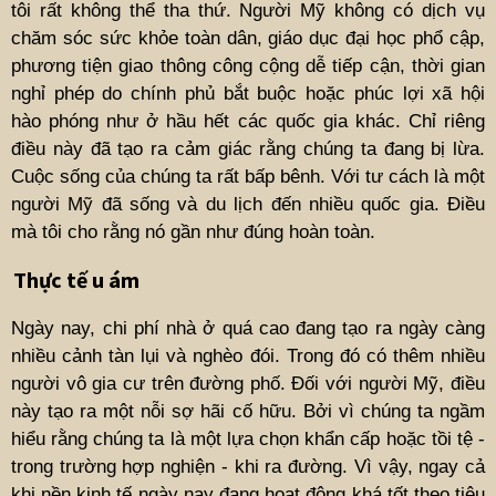
tôi rất không thể tha thứ. Người Mỹ không có dịch vụ
chăm sóc sức khỏe toàn dân, giáo dục đại học phổ cập,
phương tiện giao thông công cộng dễ tiếp cận, thời gian
nghỉ phép do chính phủ bắt buộc hoặc phúc lợi xã hội
hào phóng như ở hầu hết các quốc gia khác. Chỉ riêng
điều này đã tạo ra cảm giác rằng chúng ta đang bị lừa.
Cuộc sống của chúng ta rất bấp bênh. Với tư cách là một
người Mỹ đã sống và du lịch đến nhiều quốc gia. Điều
mà tôi cho rằng nó gần như đúng hoàn toàn.
Thực tế u ám
Ngày nay, chi phí nhà ở quá cao đang tạo ra ngày càng
nhiều cảnh tàn lụi và nghèo đói. Trong đó có thêm nhiều
người vô gia cư trên đường phố. Đối với người Mỹ, điều
này tạo ra một nỗi sợ hãi cố hữu. Bởi vì chúng ta ngầm
hiểu rằng chúng ta là một lựa chọn khẩn cấp hoặc tồi tệ -
trong trường hợp nghiện - khi ra đường. Vì vậy, ngay cả
khi nền kinh tế ngày nay đang hoạt động khá tốt theo tiêu