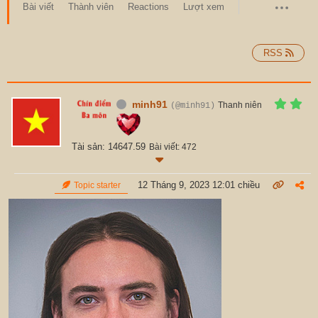
Bài viết
Thành viên
Reactions
Lượt xem
RSS
minh91
Thanh niên
(@minh91)
Tài sản: 14647.59
Bài viết: 472
12 Tháng 9, 2023 12:01 chiều
Topic starter