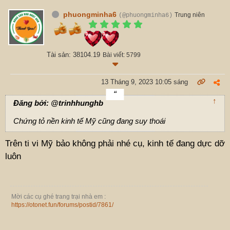
phuongminha6
Trung niên
(@phuongminha6)
Tài sản: 38104.19
Bài viết: 5799
13 Tháng 9, 2023 10:05 sáng
↑
Đăng bởi: @trinhhunghb
Chứng tỏ nền kinh tế Mỹ cũng đang suy thoái
Trên ti vi Mỹ bảo không phải nhé cụ, kinh tế đang dực dỡ
luôn
Mời các cụ ghé trang trại nhà em :
https://otonet.fun/forums/postid/7861/