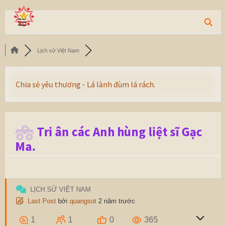
Lịch sử Việt Nam
Chia sẻ yêu thương - Lá lành đùm lá rách.
Tri ân các Anh hùng liệt sĩ Gạc
Ma.
LỊCH SỬ VIỆT NAM
Last Post
bởi
quangsot
2 năm trước
1
1
0
365