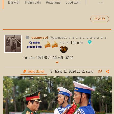
Bài viết
Thành viên
Reactions
Lượt xem
RSS
quangsot
(@quangsot-2-2-2-2-2-2-2-2-2-2-2-
Lão niên
2-2-2)
Tài sản: 197170.72
Bài viết: 16940
3 Tháng 11, 2024 10:51 sáng
Topic starter