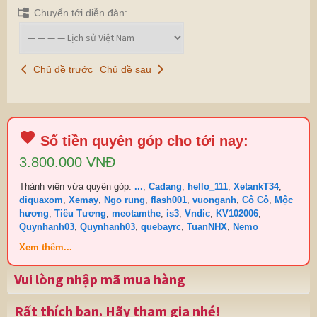
Chuyển tới diễn đàn:
Chủ đề trước
Chủ đề sau
Số tiền quyên góp cho tới nay:
3.800.000 VNĐ
Thành viên vừa quyên góp:
...
,
Cadang
,
hello_111
,
XetankT34
,
diquaxom
,
Xemay
,
Ngo rung
,
flash001
,
vuonganh
,
Cô Cô
,
Mộc
hương
,
Tiêu Tương
,
meotamthe
,
is3
,
Vndic
,
KV102006
,
Quynhanh03
,
Quynhanh03
,
quebayrc
,
TuanNHX
,
Nemo
Xem thêm...
Vui lòng nhập mã mua hàng
Rất thích bạn. Hãy tham gia nhé!