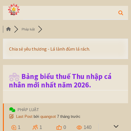
Pháp luật
Chia sẻ yêu thương - Lá lành đùm lá rách.
Bảng biểu thuế Thu nhập cá
nhân mới nhất năm 2026.
PHÁP LUẬT
Last Post
bởi
quangsot
7 tháng trước
1
1
0
140