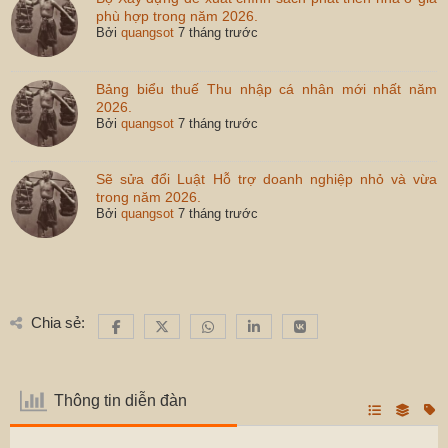
phù hợp trong năm 2026.
Bởi
quangsot
7 tháng trước
Bảng biểu thuế Thu nhập cá nhân mới nhất năm
2026.
Bởi
quangsot
7 tháng trước
Sẽ sửa đổi Luật Hỗ trợ doanh nghiệp nhỏ và vừa
trong năm 2026.
Bởi
quangsot
7 tháng trước
Chia sẻ:
Thông tin diễn đàn