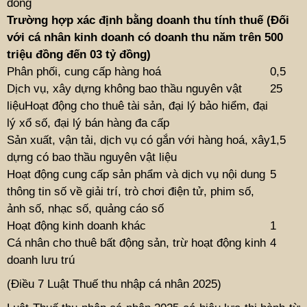
đồng
Trường hợp xác định bằng doanh thu tính thuế
(Đối
với cá nhân kinh doanh có doanh thu năm trên 500
triệu đồng đến 03 tỷ đồng)
Phân phối, cung cấp hàng hoá
0,5
Dịch vụ, xây dựng không bao thầu nguyên vật
25
liệuHoạt động cho thuê tài sản, đại lý bảo hiểm, đại
lý xổ số, đại lý bán hàng đa cấp
Sản xuất, vận tải, dịch vụ có gắn với hàng hoá, xây
1,5
dựng có bao thầu nguyên vật liệu
Hoạt động cung cấp sản phẩm và dịch vụ nội dung
5
thông tin số về giải trí, trò chơi điện tử, phim số,
ảnh số, nhạc số, quảng cáo số
Hoạt động kinh doanh khác
1
Cá nhân cho thuê bất động sản, trừ hoạt động kinh
4
doanh lưu trú
(Điều 7 Luật Thuế thu nhập cá nhân 2025)