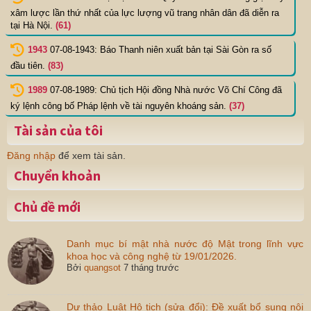
xâm lược lần thứ nhất của lực lượng vũ trang nhân dân đã diễn ra
tại Hà Nội.
(61)
1943
07-08-1943: Báo Thanh niên xuất bản tại Sài Gòn ra số
đầu tiên.
(83)
1989
07-08-1989: Chủ tịch Hội đồng Nhà nước Võ Chí Công đã
ký lệnh công bố Pháp lệnh về tài nguyên khoáng sản.
(37)
Tài sản của tôi
Đăng nhập
để xem tài sản.
Chuyển khoản
Chủ đề mới
Danh mục bí mật nhà nước độ Mật trong lĩnh vực
khoa học và công nghệ từ 19/01/2026.
Bởi
quangsot
7 tháng trước
Dự thảo Luật Hộ tịch (sửa đổi): Đề xuất bổ sung nội