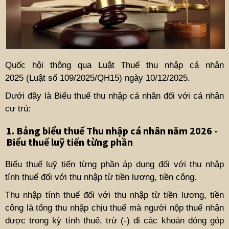
Quốc hội thông qua Luật Thuế thu nhập cá nhân
2025 (Luật số 109/2025/QH15) ngày 10/12/2025.
Dưới đây là Biểu thuế thu nhập cá nhân đối với cá nhân
cư trú:
1. Bảng biểu thuế Thu nhập cá nhân năm 2026 -
Biểu thuế luỹ tiến từng phần
Biểu thuế luỹ tiến từng phần áp dụng đối với thu nhập
tính thuế đối với thu nhập từ tiền lương, tiền công.
Thu nhập tính thuế đối với thu nhập từ tiền lương, tiền
công là tổng thu nhập chịu thuế mà người nộp thuế nhận
được trong kỳ tính thuế, trừ (-) đi các khoản đóng góp