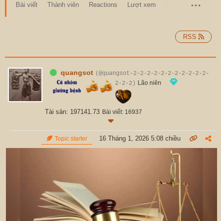
Bài viết
Thành viên
Reactions
Lượt xem
RSS
quangsot
(@quangsot-2-2-2-2-2-2-2-2-2-2-2-
Lão niên
2-2-2)
Tài sản: 197141.73
Bài viết: 16937
16 Tháng 1, 2026 5:08 chiều
Topic starter