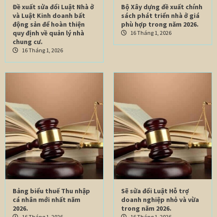
Đề xuất sửa đổi Luật Nhà ở
Bộ Xây dựng đề xuất chính
và Luật Kinh doanh bất
sách phát triển nhà ở giá
động sản để hoàn thiện
phù hợp trong năm 2026.
quy định về quản lý nhà
16 Tháng 1, 2026
chung cư.
16 Tháng 1, 2026
Bảng biểu thuế Thu nhập
Sẽ sửa đổi Luật Hỗ trợ
cá nhân mới nhất năm
doanh nghiệp nhỏ và vừa
2026.
trong năm 2026.
16 Tháng 1, 2026
16 Tháng 1, 2026