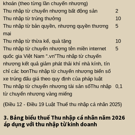
khoán (theo từng lần chuyển nhượng)
Thu nhập từ chuyển nhượng bất động sản
2
Thu nhập từ trúng thưởng
10
Thu nhập từ bản quyền, nhượng quyền thương
5
mại
Thu nhập từ thừa kế, quà tặng
10
Thu nhập từ chuyển nhượng tên miền internet
5
quốc gia Việt Nam “.vn”Thu nhập từ chuyển
nhượng kết quả giảm phát thải khí nhà kính, tín
chỉ các bonThu nhập từ chuyển nhượng biển số
xe trúng đấu giá theo quy định của pháp luật
Thu nhập từ chuyển nhượng tài sản sốThu nhập
0,1
từ chuyển nhượng vàng miếng
(Điều 12 - Điều 19 Luật Thuế thu nhập cá nhân 2025)
3. Bảng biểu thuế Thu nhập cá nhân năm 2026
áp dụng với thu nhập từ kinh doanh