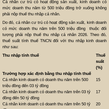
Cá nhân cư trú có hoạt động sản xuất, kinh doanh có
mức doanh thu năm từ 500 triệu đồng trở xuống không
phải nộp thuế thu nhập cá nhân.
Do đó, cá nhân cư trú có hoạt động sản xuất, kinh doanh
có mức doanh thu năm trên 500 triệu đồng thuộc đối
tượng phải nộp thuế thu nhập cá nhân 2026. Theo đó,
thuế suất tính thuế TNCN đối với thu nhập kinh doanh
như sau:
Thu nhập tính thuế
Thuế
suất
(%)
Trường hợp xác định bằng thu nhập tính thuế
Cá nhân kinh doanh có doanh thu năm trên 500
15
triệu đồng đến 03 tỷ đồng
Cá nhân kinh doanh có doanh thu năm trên 03 tỷ
17
đồng đến 50 tỷ đồng
Cá nhân kinh doanh có doanh thu năm trên 50 tỷ
20