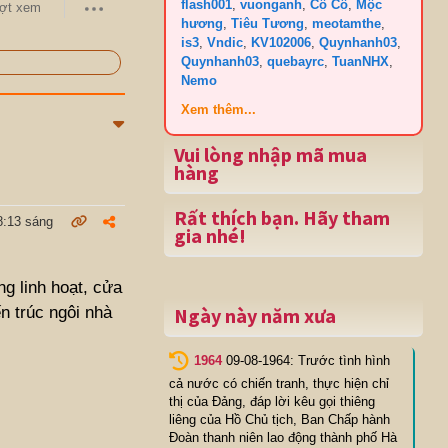
flash001
,
vuonganh
,
Cô Cô
,
Mộc
ợt xem
hương
,
Tiêu Tương
,
meotamthe
,
is3
,
Vndic
,
KV102006
,
Quynhanh03
,
Quynhanh03
,
quebayrc
,
TuanNHX
,
Nemo
Xem thêm...
Vui lòng nhập mã mua
hàng
Rất thích bạn. Hãy tham
8:13 sáng
gia nhé!
ng linh hoạt, cửa
n trúc ngôi nhà
Ngày này năm xưa
1964
09-08-1964: Trước tình hình
cả nước có chiến tranh, thực hiện chỉ
thị của Đảng, đáp lời kêu gọi thiêng
liêng của Hồ Chủ tịch, Ban Chấp hành
Đoàn thanh niên lao động thành phố Hà