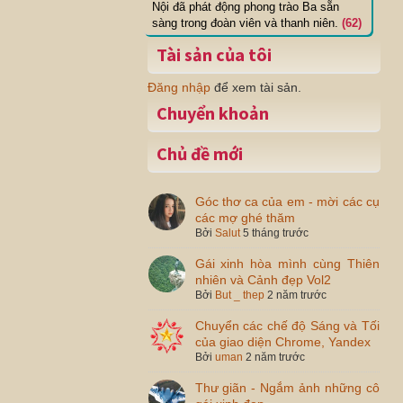
Nội đã phát động phong trào Ba sẵn
sàng trong đoàn viên và thanh niên.
(62)
Tài sản của tôi
Đăng nhập
để xem tài sản.
Chuyển khoản
Chủ đề mới
Góc thơ ca của em - mời các cụ
các mợ ghé thăm
Bởi
Salut
5 tháng trước
Gái xinh hòa mình cùng Thiên
nhiên và Cảnh đẹp Vol2
Bởi
But _ thep
2 năm trước
Chuyển các chế độ Sáng và Tối
của giao diện Chrome, Yandex
Bởi
uman
2 năm trước
Thư giãn - Ngắm ảnh những cô