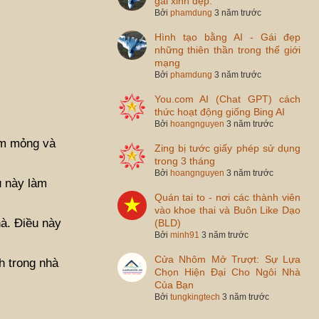
gái xinh đẹp.
Bởi
phamdung
3 năm trước
Hình tạo bằng AI - Gái đẹp
những thiên thần trong thế giới
mạng
Bởi
phamdung
3 năm trước
You.com AI (Chat GPT) cách
thức hoạt động giống Bing AI
Bởi
hoangnguyen
3 năm trước
ôm mỏng và
Zing bị tước giấy phép sử dụng
trong 3 tháng
Bởi
hoangnguyen
3 năm trước
u này làm
Quán tai to - nơi các thành viên
vào khoe thai và Buôn Like Dạo
à. Điều này
(BLD)
Bởi
minh91
3 năm trước
Cửa Nhôm Mở Trượt: Sự Lựa
h trong nhà
Chọn Hiện Đại Cho Ngôi Nhà
Của Bạn
Bởi
tungkingtech
3 năm trước