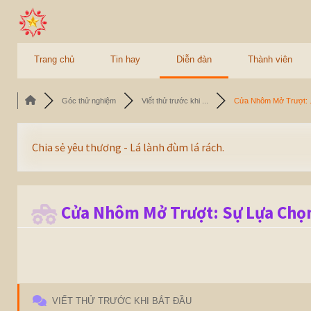
Trang chủ
Tin hay
Diễn đàn
Thành viên
Góc thử nghiệm
Viết thử trước khi ...
Cửa Nhôm Mở Trượt: .
Chia sẻ yêu thương - Lá lành đùm lá rách.
Cửa Nhôm Mở Trượt: Sự Lựa Chọn
VIẾT THỬ TRƯỚC KHI BẮT ĐẦU