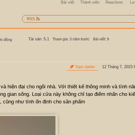
Bài viết
Thành viên
Reactions
Lư
RSS
Tài sản: 5.1
Tham gia: 3 năm trước
Bài viết: 9
Nhi đồng
12 Tháng 7, 2023 
Topic starter
và hiện đại cho ngôi nhà. Với thiết kế thông minh và tính nă
g gian sống. Loại cửa này không chỉ tạo điểm nhấn cho kiế
, cũng như tính ổn định cho sản phẩm