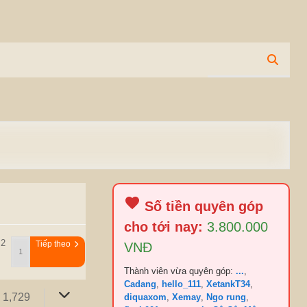
Số tiền quyên góp
cho tới nay:
3.800.000
 2
Tiếp theo
VNĐ
Thành viên vừa quyên góp:
...
,
Cadang
,
hello_111
,
XetankT34
,
1,729
diquaxom
,
Xemay
,
Ngo rung
,