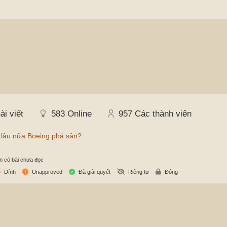
ài viết
583
Online
957
Các thành viên
 lâu nữa Boeing phá sản?
n có bài chưa đọc
Dính
Unapproved
Đã giải quyết
Riêng tư
Đóng