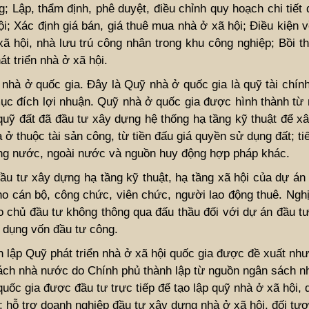
 Lập, thẩm định, phê duyệt, điều chỉnh quy hoạch chi tiết
i; Xác định giá bán, giá thuê mua nhà ở xã hội; Điều kiện
 hội, nhà lưu trú công nhân trong khu công nghiệp; Bồi th
át triển nhà ở xã hội.
 nhà ở quốc gia. Đây là Quỹ nhà ở quốc gia là quỹ tài chí
ục đích lợi nhuận. Quỹ nhà ở quốc gia được hình thành từ
ị quỹ đất đã đầu tư xây dựng hệ thống hạ tầng kỹ thuật để 
à ở thuộc tài sản công, từ tiền đấu giá quyền sử dụng đất; t
ong nước, ngoài nước và nguồn huy động hợp pháp khác.
ầu tư xây dựng hạ tầng kỹ thuật, hạ tầng xã hội của dự án
cho cán bộ, công chức, viên chức, người lao động thuê. Ngh
ao chủ đầu tư không thông qua đấu thầu đối với dự án đầu t
 dụng vốn đầu tư công.
h lập Quỹ phát triển nhà ở xã hội quốc gia được đề xuất nh
n sách nhà nước do Chính phủ thành lập từ nguồn ngân sách 
uốc gia được đầu tư trực tiếp để tạo lập quỹ nhà ở xã hội, 
p; hỗ trợ doanh nghiệp đầu tư xây dựng nhà ở xã hội, đối t