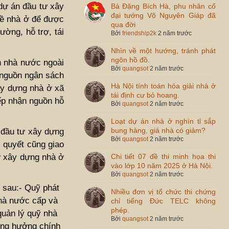
 dự án đầu tư xây
Bà Đặng Bích Hà, phu nhân cố
đại tướng Võ Nguyên Giáp đã
 về nhà ở để được
qua đời
ường, hỗ trợ, tái
Bởi
friendship2k
2 năm trước
Nhìn về một hướng, tránh phát
ngôn hồ đồ.
nh nhà nước ngoài
Bởi
quangsot
2 năm trước
 nguồn ngân sách
Hà Nội tính toán hóa giải nhà ở
xây dựng nhà ở xã
tái định cư bỏ hoang.
iếp nhận nguồn hỗ
Bởi
quangsot
2 năm trước
Loạt dự án nhà ở nghìn tỉ sắp
bung hàng, giá nhà có giảm?
 đầu tư xây dựng
Bởi
quangsot
2 năm trước
ị quyết cũng giao
ư xây dựng nhà ở
Chi tiết 07 đề thi minh họa thi
vào lớp 10 năm 2025 ở Hà Nội.
Bởi
quangsot
2 năm trước
ư sau:- Quỹ phát
Nhiều đơn vị tổ chức thi chứng
nhà nước cấp và
chỉ tiếng Đức TELC không
phép.
quản lý quỹ nhà
Bởi
quangsot
2 năm trước
ượng hưởng chính