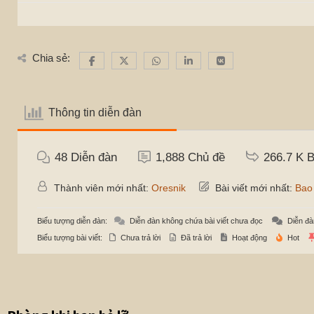
Chia sẻ:
Thông tin diễn đàn
48
Diễn đàn
1,888
Chủ đề
266.7 K
B
Thành viên mới nhất:
Oresnik
Bài viết mới nhất:
Bao
Biểu tượng diễn đàn:
Diễn đàn không chứa bài viết chưa đọc
Diễn đà
Biểu tượng bài viết:
Chưa trả lời
Đã trả lời
Hoạt động
Hot