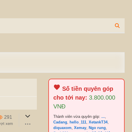
Số tiền quyên góp
cho tới nay:
3.800.000
VNĐ
Thành viên vừa quyên góp:
...
,
291
Cadang
,
hello_111
,
XetankT34
,
ượt xem
diquaxom
,
Xemay
,
Ngo rung
,