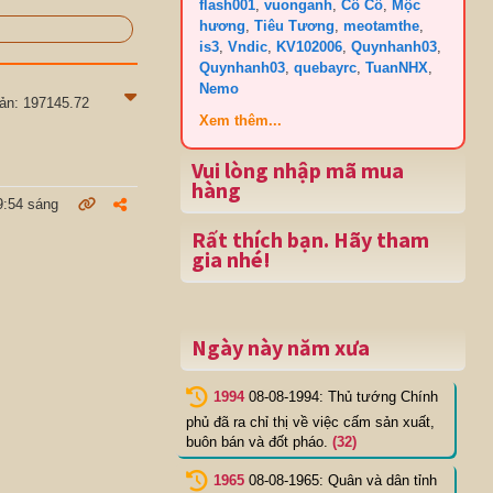
flash001
,
vuonganh
,
Cô Cô
,
Mộc
hương
,
Tiêu Tương
,
meotamthe
,
is3
,
Vndic
,
KV102006
,
Quynhanh03
,
Quynhanh03
,
quebayrc
,
TuanNHX
,
Nemo
sản: 197145.72
Xem thêm...
Vui lòng nhập mã mua
hàng
9:54 sáng
Rất thích bạn. Hãy tham
gia nhé!
Ngày này năm xưa
1994
08-08-1994: Thủ tướng Chính
phủ đã ra chỉ thị về việc cấm sản xuất,
buôn bán và đốt pháo.
(32)
1965
08-08-1965: Quân và dân tỉnh