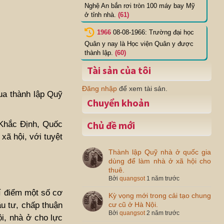
Nghệ An bắn rơi tròn 100 máy bay Mỹ
ở tỉnh nhà.
(61)
1966
08-08-1966: Trường đại học
Quân y nay là Học viện Quân y được
thành lập.
(60)
Tài sản của tôi
Đăng nhập
để xem tài sản.
qua thành lập Quỹ
Chuyển khoản
Chủ đề mới
 Khắc Định, Quốc
xã hội, với tuyệt
Thành lập Quỹ nhà ở quốc gia
dùng để làm nhà ở xã hội cho
thuê.
Bởi
quangsot
1 năm trước
hí điểm một số cơ
Kỳ vọng mới trong cải tạo chung
ầu tư, chấp thuận
cư cũ ở Hà Nội.
Bởi
quangsot
2 năm trước
i, nhà ở cho lực