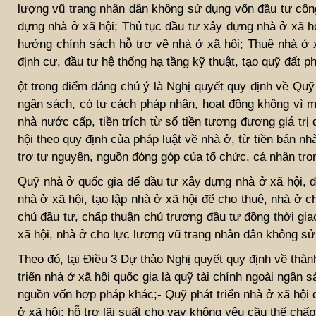
lượng vũ trang nhân dân không sử dụng vốn đầu tư công;
dựng nhà ở xã hội; Thủ tục đầu tư xây dựng nhà ở xã hộ
hưởng chính sách hỗ trợ về nhà ở xã hội; Thuê nhà ở xã
định cư, đầu tư hệ thống hạ tầng kỹ thuật, tạo quỹ đất ph
ột trong điểm đáng chú ý là Nghị quyết quy định về Quỹ
ngân sách, có tư cách pháp nhân, hoạt động không vì m
nhà nước cấp, tiền trích từ số tiền tương đương giá tr
hội theo quy định của pháp luật về nhà ở, từ tiền bán nh
trợ tự nguyện, nguồn đóng góp của tổ chức, cá nhân tr
Quỹ nhà ở quốc gia để đầu tư xây dựng nhà ở xã hội, đ
nhà ở xã hội, tạo lập nhà ở xã hội để cho thuê, nhà ở 
chủ đầu tư, chấp thuận chủ trương đầu tư đồng thời gi
xã hội, nhà ở cho lực lượng vũ trang nhân dân không sử
Theo đó, tại Điều 3 Dự thảo Nghị quyết quy định về thàn
triển nhà ở xã hội quốc gia là quỹ tài chính ngoài ngâ
nguồn vốn hợp pháp khác;- Quỹ phát triển nhà ở xã hội q
ở xã hội; hỗ trợ lãi suất cho vay không yêu cầu thế chấ