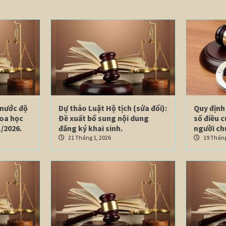
 nước độ
Dự thảo Luật Hộ tịch (sửa đổi):
Quy định 
hoa học
Đề xuất bổ sung nội dung
số điều 
/2026.
đăng ký khai sinh.
người ch
21 Tháng 1, 2026
19 Tháng