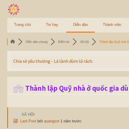
Trang chủ
Tin hay
Diễn đàn
Thành viên
Diễn đàn chung
Điểm tin
Xã hội
Thành lập Quỹ nhà ở.
Chia sẻ yêu thương - Lá lành đùm lá rách.
Thành lập Quỹ nhà ở quốc gia dù
XÃ HỘI
Last Post
bởi
quangsot
1 năm trước