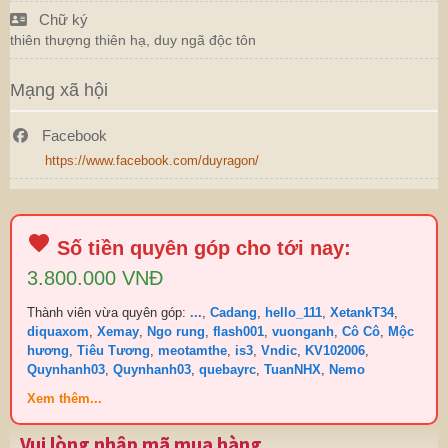
Chữ ký
thiên thượng thiên hạ, duy ngã độc tôn
Mạng xã hội
Facebook
https://www.facebook.com/duyragon/
Số tiền quyên góp cho tới nay:
3.800.000 VNĐ
Thành viên vừa quyên góp:
...
,
Cadang
,
hello_111
,
XetankT34
,
diquaxom
,
Xemay
,
Ngo rung
,
flash001
,
vuonganh
,
Cô Cô
,
Mộc
hương
,
Tiêu Tương
,
meotamthe
,
is3
,
Vndic
,
KV102006
,
Quynhanh03
,
Quynhanh03
,
quebayrc
,
TuanNHX
,
Nemo
Xem thêm...
Vui lòng nhập mã mua hàng