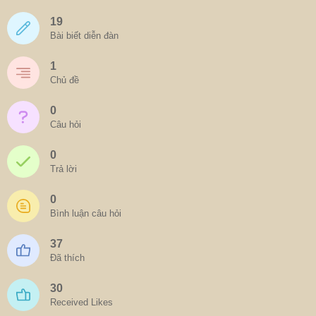
19
Bài biết diễn đàn
1
Chủ đề
0
Câu hỏi
0
Trả lời
0
Bình luận câu hỏi
37
Đã thích
30
Received Likes