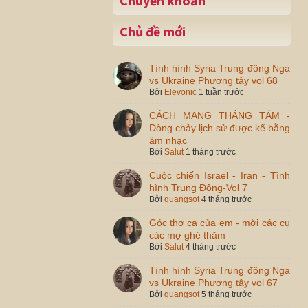
Chuyển khoản
Chủ đề mới
Tình hình Syria Trung đông Nga
vs Ukraine Phương tây vol 68
Bởi
Elevonic
1 tuần trước
CÁCH MẠNG THÁNG TÁM -
Dòng chảy lịch sử được kể bằng
âm nhạc
Bởi
Salut
1 tháng trước
Cuộc chiến Israel - Iran - Tình
hình Trung Đông-Vol 7
Bởi
quangsot
4 tháng trước
Góc thơ ca của em - mời các cụ
các mợ ghé thăm
Bởi
Salut
4 tháng trước
Tình hình Syria Trung đông Nga
vs Ukraine Phương tây vol 67
Bởi
quangsot
5 tháng trước