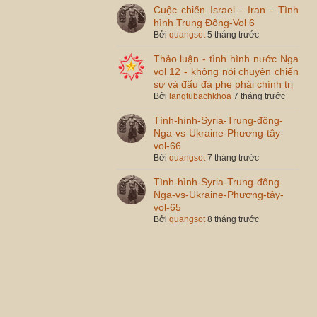
Cuộc chiến Israel - Iran - Tình
hình Trung Đông-Vol 6
Bởi
quangsot
5 tháng trước
Thảo luận - tình hình nước Nga
vol 12 - không nói chuyện chiến
sự và đấu đá phe phái chính trị
Bởi
langtubachkhoa
7 tháng trước
Tình-hình-Syria-Trung-đông-
Nga-vs-Ukraine-Phương-tây-
vol-66
Bởi
quangsot
7 tháng trước
Tình-hình-Syria-Trung-đông-
Nga-vs-Ukraine-Phương-tây-
vol-65
Bởi
quangsot
8 tháng trước