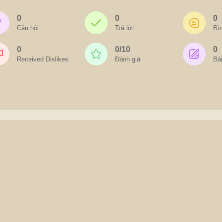
0
0
0
Câu hỏi
Trả lời
Bìn
0
0/10
0
Received Dislikes
Đánh giá
Bài