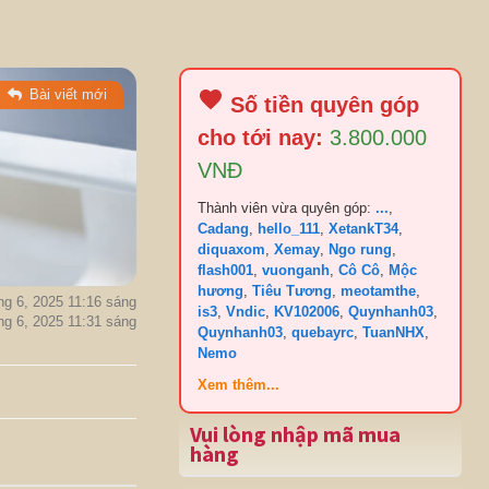
|
Bài viết mới
Số tiền quyên góp
cho tới nay:
3.800.000
VNĐ
Thành viên vừa quyên góp:
...
,
Cadang
,
hello_111
,
XetankT34
,
diquaxom
,
Xemay
,
Ngo rung
,
flash001
,
vuonganh
,
Cô Cô
,
Mộc
hương
,
Tiêu Tương
,
meotamthe
,
ng 6, 2025 11:16 sáng
is3
,
Vndic
,
KV102006
,
Quynhanh03
,
ng 6, 2025 11:31 sáng
Quynhanh03
,
quebayrc
,
TuanNHX
,
Nemo
Xem thêm...
Vui lòng nhập mã mua
hàng