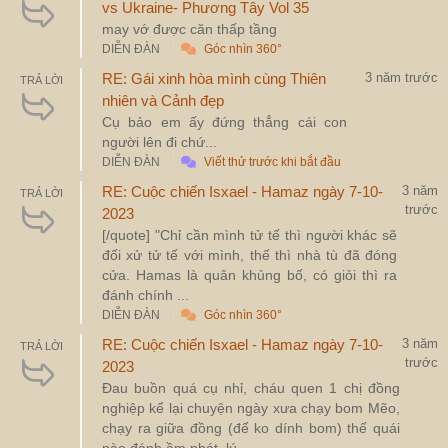
vs Ukraine- Phương Tây Vol 35
may vớ được căn thấp tầng
DIỄN ĐÀN
Góc nhìn 360°
RE: Gái xinh hòa mình cùng Thiên
3 năm trước
TRẢ LỜI
nhiên và Cảnh đẹp
Cụ bảo em ấy đứng thẳng cái con
người lên đi chứ...
DIỄN ĐÀN
Viết thử trước khi bắt đầu
RE: Cuộc chiến Isxael - Hamaz ngày 7-10-
3 năm
TRẢ LỜI
trước
2023
[/quote] "Chỉ cần mình tử tế thì người khác sẽ
đối xử tử tế với mình, thế thì nhà tù đã đóng
cửa. Hamas là quân khủng bố, có giỏi thì ra
đánh chính ...
DIỄN ĐÀN
Góc nhìn 360°
RE: Cuộc chiến Isxael - Hamaz ngày 7-10-
3 năm
TRẢ LỜI
trước
2023
Đau buồn quá cụ nhỉ, cháu quen 1 chị đồng
nghiệp kể lại chuyện ngày xưa chạy bom Mẽo,
chạy ra giữa đồng (để ko dính bom) thế quái