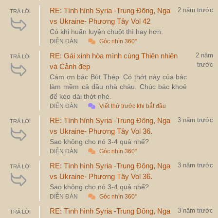
RE: Tình hình Syria -Trung Đông, Nga
2 năm trước
TRẢ LỜI
vs Ukraine- Phương Tây Vol 42
Có khi huấn luyện chuột thì hay hơn.
DIỄN ĐÀN
Góc nhìn 360°
RE: Gái xinh hòa mình cùng Thiên nhiên
2 năm
TRẢ LỜI
trước
và Cảnh đẹp
Cám ơn bác Bút Thép. Có thớt này của bác
làm mềm cả đầu nhà cháu. Chúc bác khoẻ
để kéo dài thớt nhé.
DIỄN ĐÀN
Viết thử trước khi bắt đầu
RE: Tình hình Syria -Trung Đông, Nga
3 năm trước
TRẢ LỜI
vs Ukraine- Phương Tây Vol 36.
Sao không cho nó 3-4 quả nhể?
DIỄN ĐÀN
Góc nhìn 360°
RE: Tình hình Syria -Trung Đông, Nga
3 năm trước
TRẢ LỜI
vs Ukraine- Phương Tây Vol 36.
Sao không cho nó 3-4 quả nhể?
DIỄN ĐÀN
Góc nhìn 360°
RE: Tình hình Syria -Trung Đông, Nga
3 năm trước
TRẢ LỜI