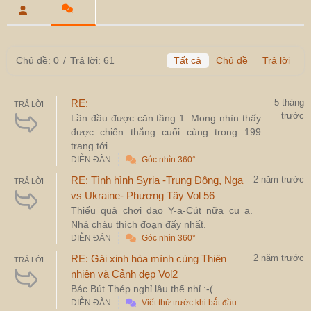
Chủ đề: 0
/
Trả lời: 61
Tất cả
Chủ đề
Trả lời
RE:
5 tháng
TRẢ LỜI
trước
Lần đầu được căn tầng 1. Mong nhìn thấy
được chiến thắng cuối cùng trong 199
trang tới.
DIỄN ĐÀN
Góc nhìn 360°
RE: Tình hình Syria -Trung Đông, Nga
2 năm trước
TRẢ LỜI
vs Ukraine- Phương Tây Vol 56
Thiếu quả chơi dao Y-a-Cút nữa cụ ạ.
Nhà cháu thích đoạn đấy nhất.
DIỄN ĐÀN
Góc nhìn 360°
RE: Gái xinh hòa mình cùng Thiên
2 năm trước
TRẢ LỜI
nhiên và Cảnh đẹp Vol2
Bác Bút Thép nghỉ lâu thế nhỉ :-(
DIỄN ĐÀN
Viết thử trước khi bắt đầu