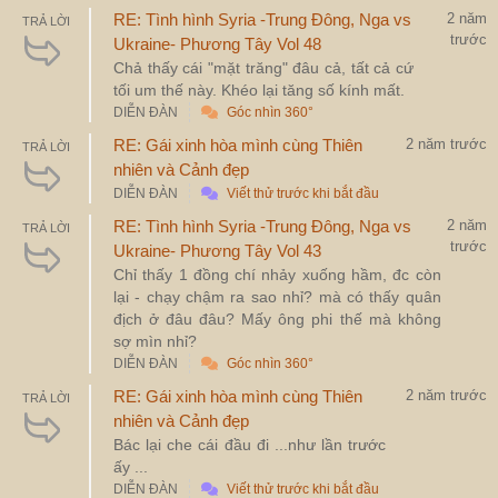
RE: Tình hình Syria -Trung Đông, Nga vs
2 năm
TRẢ LỜI
trước
Ukraine- Phương Tây Vol 48
Chả thấy cái "mặt trăng" đâu cả, tất cả cứ
tối um thế này. Khéo lại tăng số kính mất.
DIỄN ĐÀN
Góc nhìn 360°
RE: Gái xinh hòa mình cùng Thiên
2 năm trước
TRẢ LỜI
nhiên và Cảnh đẹp
DIỄN ĐÀN
Viết thử trước khi bắt đầu
RE: Tình hình Syria -Trung Đông, Nga vs
2 năm
TRẢ LỜI
trước
Ukraine- Phương Tây Vol 43
Chỉ thấy 1 đồng chí nhảy xuống hầm, đc còn
lại - chạy chậm ra sao nhỉ? mà có thấy quân
địch ở đâu đâu? Mấy ông phi thế mà không
sợ mìn nhỉ?
DIỄN ĐÀN
Góc nhìn 360°
RE: Gái xinh hòa mình cùng Thiên
2 năm trước
TRẢ LỜI
nhiên và Cảnh đẹp
Bác lại che cái đầu đi ...như lần trước
ấy ...
DIỄN ĐÀN
Viết thử trước khi bắt đầu