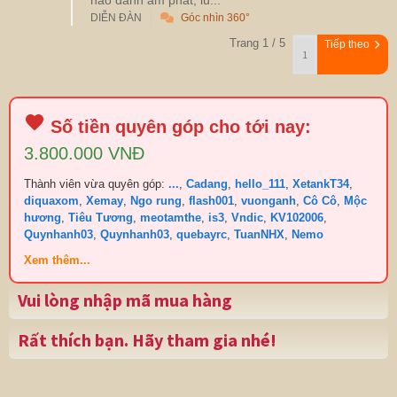
nào đánh ầm phát, lú...
DIỄN ĐÀN
Góc nhìn 360°
Trang 1 / 5
Tiếp theo
Số tiền quyên góp cho tới nay:
3.800.000 VNĐ
Thành viên vừa quyên góp:
...
,
Cadang
,
hello_111
,
XetankT34
,
diquaxom
,
Xemay
,
Ngo rung
,
flash001
,
vuonganh
,
Cô Cô
,
Mộc
hương
,
Tiêu Tương
,
meotamthe
,
is3
,
Vndic
,
KV102006
,
Quynhanh03
,
Quynhanh03
,
quebayrc
,
TuanNHX
,
Nemo
Xem thêm...
Vui lòng nhập mã mua hàng
Rất thích bạn. Hãy tham gia nhé!