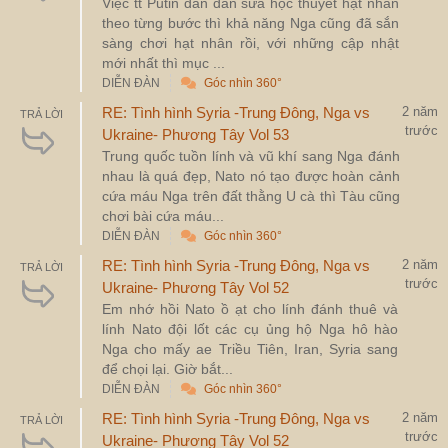
Việc tt Putin dần dần sửa học thuyết hạt nhân
theo từng bước thì khả năng Nga cũng đã sắn
sàng chơi hạt nhân rồi, với những cập nhật
mới nhất thì mục ...
DIỄN ĐÀN
Góc nhìn 360°
RE: Tình hình Syria -Trung Đông, Nga vs
2 năm
TRẢ LỜI
trước
Ukraine- Phương Tây Vol 53
Trung quốc tuồn lính và vũ khí sang Nga đánh
nhau là quá đẹp, Nato nó tạo được hoàn cảnh
cứa máu Nga trên đất thằng U cà thì Tàu cũng
chơi bài cứa máu...
DIỄN ĐÀN
Góc nhìn 360°
RE: Tình hình Syria -Trung Đông, Nga vs
2 năm
TRẢ LỜI
trước
Ukraine- Phương Tây Vol 52
Em nhớ hồi Nato ồ ạt cho lính đánh thuê và
lính Nato đội lốt các cụ ủng hộ Nga hô hào
Nga cho mấy ae Triều Tiên, Iran, Syria sang
để chọi lại. Giờ bắt...
DIỄN ĐÀN
Góc nhìn 360°
RE: Tình hình Syria -Trung Đông, Nga vs
2 năm
TRẢ LỜI
trước
Ukraine- Phương Tây Vol 52