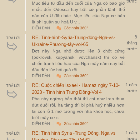
trước
Mục tiêu từ đầu đến cuối của Nga có bao giờ
nhắc đến Odessa hay bất cứ phần lãnh thổ
nào của U đâu bác. Mục tiêu của Nga cơ bản
là phi quân sự hoá U v...
DIỄN ĐÀN
Góc nhìn 360°
RE: Tình-hình-Syria-Trung-đông-Nga-vs-
8
TRẢ LỜI
tháng
Ukraine-Phương-tây-vol-65
trước
Đợt này Nga nhổ được liền 3 chốt cứng
(pokrovsk, kupyansk, vovchansk) thì có vẻ
chiến tranh tiêu hao của Nga mấy năm nay bắt
đầu đến lúc hái quả rồi. ...
DIỄN ĐÀN
Góc nhìn 360°
RE: Cuộc chiến Isxael - Hamaz ngày 7-10-
1 năm
TRẢ LỜI
trước
2023 - Tình hình Trung Đông-Vol 4
Pha này ngừng bắn thật thì coi như Iran thua
đứt đuôi rồi, hạ tầng thì bị phá huỷ nhiều hơn
lại còn lỗ 1 mớ tướng với nhà khoa học, chưa
biết mấy cơ s...
DIỄN ĐÀN
Góc nhìn 360°
RE: Tình hình Syria -Trung Đông, Nga vs
1 năm
TRẢ LỜI
trước
Ukraine- Phương Tây Vol 61