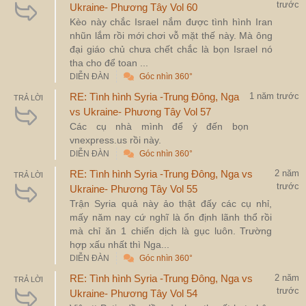
trước
Ukraine- Phương Tây Vol 60
Kèo này chắc Israel nắm được tình hình Iran
nhũn lắm rồi mới chơi vỗ mặt thế này. Mà ông
đại giáo chủ chưa chết chắc là bọn Israel nó
tha cho để toan ...
DIỄN ĐÀN
Góc nhìn 360°
RE: Tình hình Syria -Trung Đông, Nga
1 năm trước
TRẢ LỜI
vs Ukraine- Phương Tây Vol 57
Các cụ nhà mình để ý đến bọn
vnexpress.us rồi này.
DIỄN ĐÀN
Góc nhìn 360°
RE: Tình hình Syria -Trung Đông, Nga vs
2 năm
TRẢ LỜI
trước
Ukraine- Phương Tây Vol 55
Trận Syria quả này ảo thật đấy các cụ nhỉ,
mấy năm nay cứ nghĩ là ổn định lãnh thổ rồi
mà chỉ ăn 1 chiến dịch là gục luôn. Trường
hợp xấu nhất thì Nga...
DIỄN ĐÀN
Góc nhìn 360°
RE: Tình hình Syria -Trung Đông, Nga vs
2 năm
TRẢ LỜI
trước
Ukraine- Phương Tây Vol 54