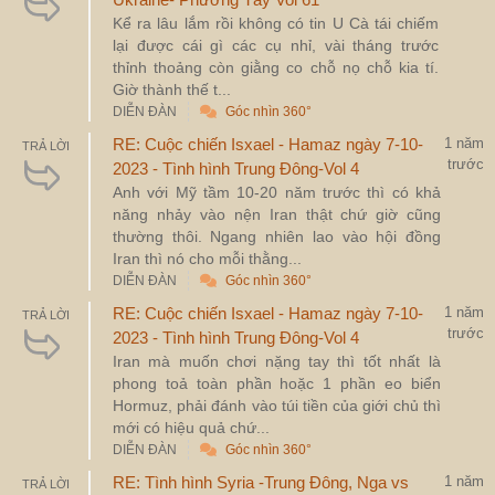
Kể ra lâu lắm rồi không có tin U Cà tái chiếm
lại được cái gì các cụ nhỉ, vài tháng trước
thỉnh thoảng còn giằng co chỗ nọ chỗ kia tí.
Giờ thành thế t...
DIỄN ĐÀN
Góc nhìn 360°
RE: Cuộc chiến Isxael - Hamaz ngày 7-10-
1 năm
TRẢ LỜI
trước
2023 - Tình hình Trung Đông-Vol 4
Anh với Mỹ tầm 10-20 năm trước thì có khả
năng nhảy vào nện Iran thật chứ giờ cũng
thường thôi. Ngang nhiên lao vào hội đồng
Iran thì nó cho mỗi thằng...
DIỄN ĐÀN
Góc nhìn 360°
RE: Cuộc chiến Isxael - Hamaz ngày 7-10-
1 năm
TRẢ LỜI
trước
2023 - Tình hình Trung Đông-Vol 4
Iran mà muốn chơi nặng tay thì tốt nhất là
phong toả toàn phần hoặc 1 phần eo biển
Hormuz, phải đánh vào túi tiền của giới chủ thì
mới có hiệu quả chứ...
DIỄN ĐÀN
Góc nhìn 360°
RE: Tình hình Syria -Trung Đông, Nga vs
1 năm
TRẢ LỜI