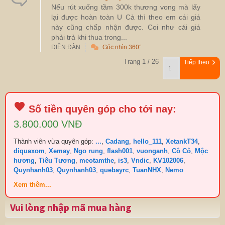
Nếu rút xuống tầm 300k thương vong mà lấy
lại được hoàn toàn U Cà thì theo em cái giá
này cũng chấp nhận được. Coi như cái giá
phải trả khi thua trong...
DIỄN ĐÀN
Góc nhìn 360°
Trang 1 / 26
Tiếp theo
Số tiền quyên góp cho tới nay:
3.800.000 VNĐ
Thành viên vừa quyên góp:
...
,
Cadang
,
hello_111
,
XetankT34
,
diquaxom
,
Xemay
,
Ngo rung
,
flash001
,
vuonganh
,
Cô Cô
,
Mộc
hương
,
Tiêu Tương
,
meotamthe
,
is3
,
Vndic
,
KV102006
,
Quynhanh03
,
Quynhanh03
,
quebayrc
,
TuanNHX
,
Nemo
Xem thêm...
Vui lòng nhập mã mua hàng