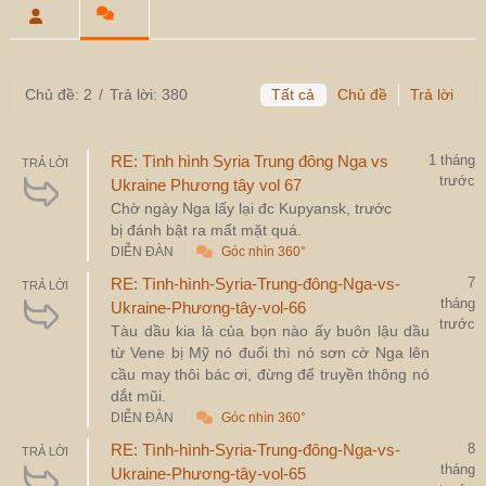
Chủ đề: 2
/
Trả lời: 380
Tất cả
Chủ đề
Trả lời
RE: Tình hình Syria Trung đông Nga vs
1 tháng
TRẢ LỜI
trước
Ukraine Phương tây vol 67
Chờ ngày Nga lấy lại đc Kupyansk, trước
bị đánh bật ra mất mặt quá.
DIỄN ĐÀN
Góc nhìn 360°
RE: Tình-hình-Syria-Trung-đông-Nga-vs-
7
TRẢ LỜI
tháng
Ukraine-Phương-tây-vol-66
trước
Tàu dầu kia là của bọn nào ấy buôn lậu dầu
từ Vene bị Mỹ nó đuổi thì nó sơn cờ Nga lên
cầu may thôi bác ơi, đừng để truyền thông nó
dắt mũi.
DIỄN ĐÀN
Góc nhìn 360°
RE: Tình-hình-Syria-Trung-đông-Nga-vs-
8
TRẢ LỜI
tháng
Ukraine-Phương-tây-vol-65