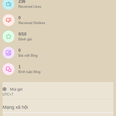
236
Received Likes
0
Received Dislikes
0/10
Đánh giá
0
Bài viết Blog
1
Bình luận Blog
Múi giờ
UTC+7
Mạng xã hội