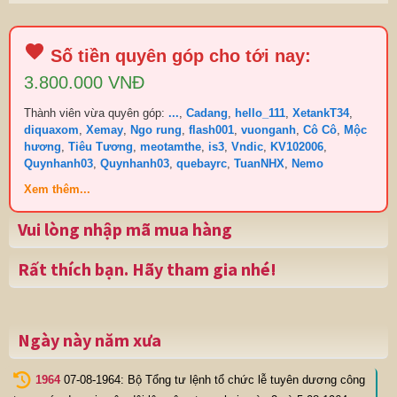
Số tiền quyên góp cho tới nay:
3.800.000 VNĐ
Thành viên vừa quyên góp:
...
,
Cadang
,
hello_111
,
XetankT34
,
diquaxom
,
Xemay
,
Ngo rung
,
flash001
,
vuonganh
,
Cô Cô
,
Mộc
hương
,
Tiêu Tương
,
meotamthe
,
is3
,
Vndic
,
KV102006
,
Quynhanh03
,
Quynhanh03
,
quebayrc
,
TuanNHX
,
Nemo
Xem thêm...
Vui lòng nhập mã mua hàng
Rất thích bạn. Hãy tham gia nhé!
Ngày này năm xưa
1964
07-08-1964: Bộ Tổng tư lệnh tổ chức lễ tuyên dương công