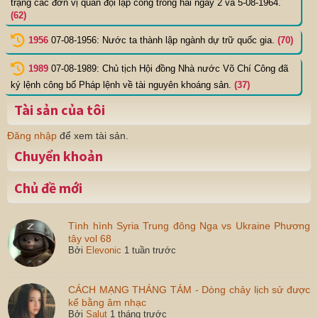
trạng các đơn vị quân đội lập công trong hai ngày 2 và 5-08-1964.
(62)
1956
07-08-1956: Nước ta thành lập ngành dự trữ quốc gia.
(70)
1989
07-08-1989: Chủ tịch Hội đồng Nhà nước Võ Chí Công đã
ký lệnh công bố Pháp lệnh về tài nguyên khoáng sản.
(37)
Tài sản của tôi
Đăng nhập
để xem tài sản.
Chuyển khoản
Chủ đề mới
Tình hình Syria Trung đông Nga vs Ukraine Phương
tây vol 68
Bởi
Elevonic
1 tuần trước
CÁCH MẠNG THÁNG TÁM - Dòng chảy lịch sử được
kể bằng âm nhạc
Bởi
Salut
1 tháng trước