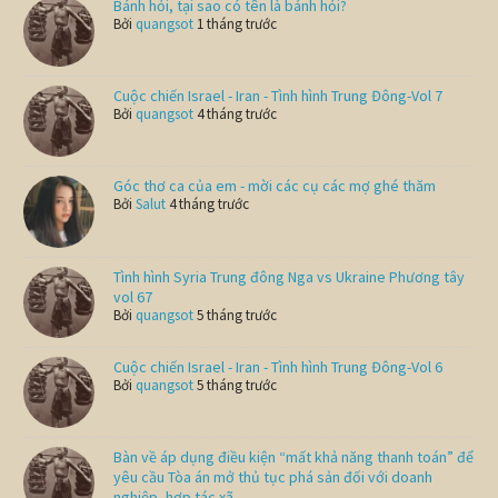
Bánh hỏi, tại sao có tên là bánh hỏi?
Bởi
quangsot
1 tháng trước
Cuộc chiến Israel - Iran - Tình hình Trung Đông-Vol 7
Bởi
quangsot
4 tháng trước
Góc thơ ca của em - mời các cụ các mợ ghé thăm
Bởi
Salut
4 tháng trước
Tình hình Syria Trung đông Nga vs Ukraine Phương tây
vol 67
Bởi
quangsot
5 tháng trước
Cuộc chiến Israel - Iran - Tình hình Trung Đông-Vol 6
Bởi
quangsot
5 tháng trước
Bàn về áp dụng điều kiện “mất khả năng thanh toán” để
yêu cầu Tòa án mở thủ tục phá sản đối với doanh
nghiệp, hợp tác xã