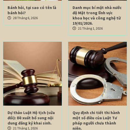
Bánh hỏi, tại sao có tên là
Danh mục bí mật nhà nước
bánh hỏi?
độ Mật trong lĩnh vực
khoa học và công nghệ từ
28 Tháng 6, 2026
19/01/2026.
21 Tháng 1, 2026
Dự thảo Luật Hộ tịch (sửa
Quy định chi tiết thi hành
đổi): Đề xuất bổ sung nội
một số điều của Luật Tư
dung đăng ký khai sinh.
pháp người chưa thành
niên.
21 Tháng 1, 2026