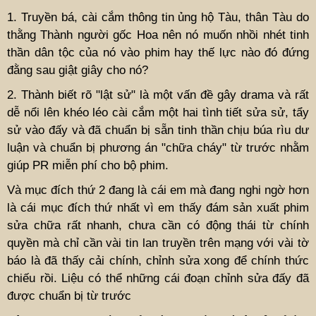
1. Truyền bá, cài cắm thông tin ủng hộ Tàu, thân Tàu do
thằng Thành người gốc Hoa nên nó muốn nhồi nhét tinh
thần dân tộc của nó vào phim hay thế lực nào đó đứng
đằng sau giật giây cho nó?
2. Thành biết rõ "lật sử" là một vấn đề gây drama và rất
dễ nổi lên khéo léo cài cắm một hai tình tiết sửa sử, tẩy
sử vào đấy và đã chuẩn bị sẵn tinh thần chịu búa rìu dư
luận và chuẩn bị phương án "chữa cháy" từ trước nhằm
giúp PR miễn phí cho bộ phim.
Và mục đích thứ 2 đang là cái em mà đang nghi ngờ hơn
là cái mục đích thứ nhất vì em thấy đám sản xuất phim
sửa chữa rất nhanh, chưa cần có động thái từ chính
quyền mà chỉ cần vài tin lan truyền trên mạng với vài tờ
báo là đã thấy cải chính, chỉnh sửa xong để chính thức
chiếu rồi. Liệu có thể những cái đoạn chỉnh sửa đấy đã
được chuẩn bị từ trước