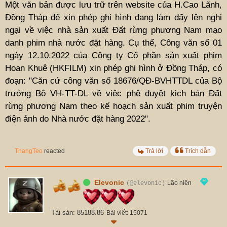
Một văn bản được lưu trữ trên website của H.Cao Lãnh,
Đồng Tháp để xin phép ghi hình đang làm dấy lên nghi
ngại về việc nhà sản xuất Đất rừng phương Nam mạo
danh phim nhà nước đặt hàng. Cụ thể, Công văn số 01
ngày 12.10.2022 của Công ty Cổ phần sản xuất phim
Hoan Khuê (HKFILM) xin phép ghi hình ở Đồng Tháp, có
đoạn: "Căn cứ công văn số 18676/QĐ-BVHTTDL của Bộ
trưởng Bộ VH-TT-DL về việc phê duyệt kịch bản Đất
rừng phương Nam theo kế hoạch sản xuất phim truyện
điện ảnh do Nhà nước đặt hàng 2022".
ThangTeo
reacted
Trả lời
Trích dẫn
Elevonic
Lão niên
(@elevonic)
Tài sản: 85188.86
Bài viết: 15071