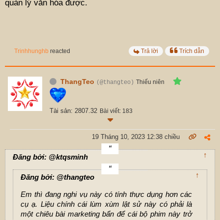
quản lý văn hóa được.
Trinhhunghb
reacted
Trả lời
Trích dẫn
ThangTeo
Thiếu niên
(@thangteo)
Tài sản: 2807.32
Bài viết: 183
19 Tháng 10, 2023 12:38 chiều
↑
Đăng bởi: @ktqsminh
↑
Đăng bởi: @thangteo
Em thì đang nghi vụ này có tính thực dụng hơn các
cụ ạ. Liệu chính cái lùm xùm lật sử này có phải là
một chiêu bài marketing bẩn để cái bộ phim này trở