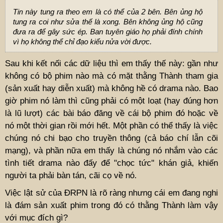
Tin này tung ra theo em là có thể của 2 bên. Bên ủng hộ
tung ra coi như sửa thế là xong. Bên không ủng hộ cũng
đưa ra để gây sức ép. Ban tuyên giáo họ phải đính chính
vì họ không thể chỉ đạo kiểu nửa vời được.
Sau khi kết nối các dữ liệu thì em thấy thế này: gần như
không có bộ phim nào mà có mặt thằng Thành tham gia
(sản xuất hay diễn xuất) mà không hề có drama nào. Bao
giờ phim nó làm thì cũng phải có một loạt (hay đúng hơn
là lũ lượt) các bài báo đăng về cái bộ phim đó hoặc về
nó một thời gian rồi mới hết. Một phần có thể thấy là việc
chúng nó chi bạo cho truyền thông (cả báo chí lẫn cõi
mạng), và phần nữa em thấy là chúng nó nhắm vào các
tình tiết drama nào đấy để "chọc tức" khán giả, khiến
người ta phải bàn tán, cãi cọ về nó.
Việc lật sử của ĐRPN là rõ ràng nhưng cái em đang nghi
là đám sản xuất phim trong đó có thằng Thành làm vậy
với mục đích gì?