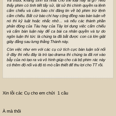
Và thuốc kháng sinh tốt nhất cho thể loại này là gì? Nếu
thấy phim có tình tiết tẩy sử, lật sử thì chính quyền ra lệnh
cấm chiếu và cấm báo chí đăng tin về bộ phim trừ lệnh
cấm chiếu. Bất cứ báo chí hay cộng đồng nào bàn luận về
nó thì kỷ luật hoặc nhắc nhở… và nếu các thành phần
phản động của Tàu hay của Tây lợi dụng việc cấm chiếu
và cấm bàn luận này để ca bài ca nhân quyền và tự do
ngôn luận thì tức là chúng ta đã bắt được con cá lớn giật
giây đằng sau lưng thằng Thành này.
Còn việc như em với các cụ cứ tích cực bàn luận sôi nổi
ở đây thì nếu đây là trò tạo drama thì chúng ta đã rơi vào
bẫy của nó tạo ra và vô hình giúp cho cái bộ phim rác này
có thêm độ nổi và độ tò mò cần thiết để thu lợi cho TT rồi.
Xin lỗi các Cụ cho em chửi 1 câu
À mà thôi