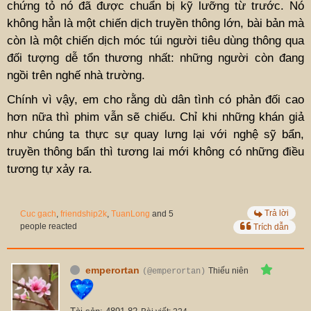
chứng tỏ nó đã được chuẩn bị kỹ lưỡng từ trước. Nó
không hẳn là một chiến dịch truyền thông lớn, bài bản mà
còn là một chiến dịch móc túi người tiêu dùng thông qua
đối tượng dễ tổn thương nhất: những người còn đang
ngồi trên nghế nhà trường.
Chính vì vậy, em cho rằng dù dân tình có phản đối cao
hơn nữa thì phim vẫn sẽ chiếu. Chỉ khi những khán giả
như chúng ta thực sự quay lưng lại với nghệ sỹ bẩn,
truyền thông bẩn thì tương lai mới không có những điều
tương tự xảy ra.
Trả lời
Cuc gach
,
friendship2k
,
TuanLong
and 5
people reacted
Trích dẫn
emperortan
Thiếu niên
(@emperortan)