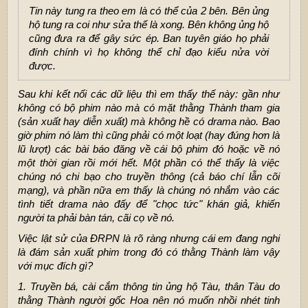
Tin này tung ra theo em là có thể của 2 bên. Bên ủng
hộ tung ra coi như sửa thế là xong. Bên không ủng hộ
cũng đưa ra để gây sức ép. Ban tuyên giáo họ phải
đính chính vì họ không thể chỉ đạo kiểu nửa vời
được.
Sau khi kết nối các dữ liệu thì em thấy thế này: gần như
không có bộ phim nào mà có mặt thằng Thành tham gia
(sản xuất hay diễn xuất) mà không hề có drama nào. Bao
giờ phim nó làm thì cũng phải có một loạt (hay đúng hơn là
lũ lượt) các bài báo đăng về cái bộ phim đó hoặc về nó
một thời gian rồi mới hết. Một phần có thể thấy là việc
chúng nó chi bạo cho truyền thông (cả báo chí lẫn cõi
mạng), và phần nữa em thấy là chúng nó nhắm vào các
tình tiết drama nào đấy để "chọc tức" khán giả, khiến
người ta phải bàn tán, cãi cọ về nó.
Việc lật sử của ĐRPN là rõ ràng nhưng cái em đang nghi
là đám sản xuất phim trong đó có thằng Thành làm vậy
với mục đích gì?
1. Truyền bá, cài cắm thông tin ủng hộ Tàu, thân Tàu do
thằng Thành người gốc Hoa nên nó muốn nhồi nhét tinh