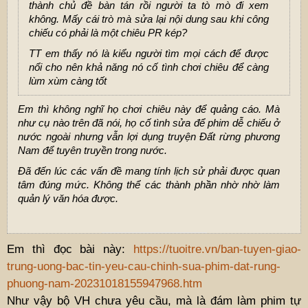
thành chủ đề bàn tán rồi người ta tò mò đi xem
không. Mấy cái trò mà sửa lại nội dung sau khi công
chiếu có phải là một chiêu PR kép?
TT em thấy nó là kiểu người tìm mọi cách để được
nổi cho nên khả năng nó cố tình chơi chiêu để càng
lùm xùm càng tốt
Em thì không nghĩ họ chơi chiêu này để quảng cáo. Mà
như cụ nào trên đã nói, họ cố tình sửa để phim dễ chiếu ở
nước ngoài nhưng vẫn lợi dụng truyện Đất rừng phương
Nam để tuyên truyền trong nước.
Đã đến lúc các vấn đề mang tính lịch sử phải được quan
tâm đúng mức. Không thể các thành phần nhờ nhờ làm
quản lý văn hóa được.
Em thì đọc bài này:
https://tuoitre.vn/ban-tuyen-giao-
trung-uong-bac-tin-yeu-cau-chinh-sua-phim-dat-rung-
phuong-nam-20231018155947968.htm
Như vậy bộ VH chưa yêu cầu, mà là đám làm phim tự