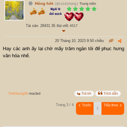
Hóng hớt
Trung niên
(@toidihong)
Tài sản: 28431.35
Bài viết: 4517
20 Tháng 10, 2023 9:50 chiều
Hay các anh ấy lại chờ mấy trăm ngàn tỏi để phục hưng
văn hóa nhể.
Trinhhunghb
reacted
Trả lời
Trích dẫn
Trang 3 / 4
Trước
Tiếp theo