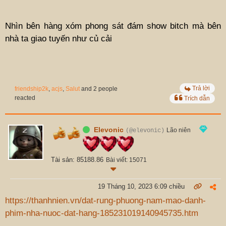
Nhìn bên hàng xóm phong sát đám show bitch mà bên
nhà ta giao tuyến như củ cải
Trả lời
friendship2k
,
acjs
,
Salut
and 2 people
reacted
Trích dẫn
Elevonic
Lão niên
(@elevonic)
Tài sản: 85188.86
Bài viết: 15071
19 Tháng 10, 2023 6:09 chiều
https://thanhnien.vn/dat-rung-phuong-nam-mao-danh-
phim-nha-nuoc-dat-hang-185231019140945735.htm