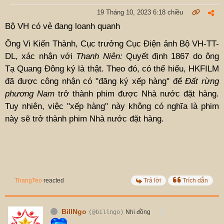
19 Tháng 10, 2023 6:18 chiều
Bộ VH có vẻ đang loanh quanh
Ông Vi Kiến Thành, Cục trưởng Cục Điện ảnh Bộ VH-TT-
DL, xác nhận với
Thanh Niên:
Quyết định 1867 do ông
Tạ Quang Đông ký là thật. Theo đó, có thể hiểu, HKFILM
đã được công nhận có "đăng ký xếp hàng" để
Đất rừng
phương Nam
trở thành phim được Nhà nước đặt hàng.
Tuy nhiên, việc "xếp hàng" này không có nghĩa là phim
này sẽ trở thành phim Nhà nước đặt hàng.
ThangTeo
reacted
Trả lời
Trích dẫn
BillNgo
Nhi đồng
(@billngo)