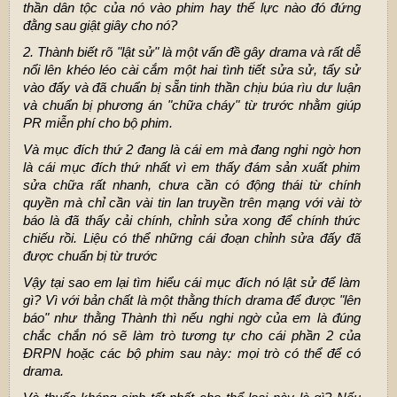
thần dân tộc của nó vào phim hay thế lực nào đó đứng
đằng sau giật giây cho nó?
2. Thành biết rõ "lật sử" là một vấn đề gây drama và rất dễ
nổi lên khéo léo cài cắm một hai tình tiết sửa sử, tẩy sử
vào đấy và đã chuẩn bị sẵn tinh thần chịu búa rìu dư luận
và chuẩn bị phương án "chữa cháy" từ trước nhằm giúp
PR miễn phí cho bộ phim.
Và mục đích thứ 2 đang là cái em mà đang nghi ngờ hơn
là cái mục đích thứ nhất vì em thấy đám sản xuất phim
sửa chữa rất nhanh, chưa cần có động thái từ chính
quyền mà chỉ cần vài tin lan truyền trên mạng với vài tờ
báo là đã thấy cải chính, chỉnh sửa xong để chính thức
chiếu rồi. Liệu có thể những cái đoạn chỉnh sửa đấy đã
được chuẩn bị từ trước
Vậy tại sao em lại tìm hiểu cái mục đích nó lật sử để làm
gì? Vì với bản chất là một thằng thích drama để được "lên
báo" như thằng Thành thì nếu nghi ngờ của em là đúng
chắc chắn nó sẽ làm trò tương tự cho cái phần 2 của
ĐRPN hoặc các bộ phim sau này: mọi trò có thể để có
drama.