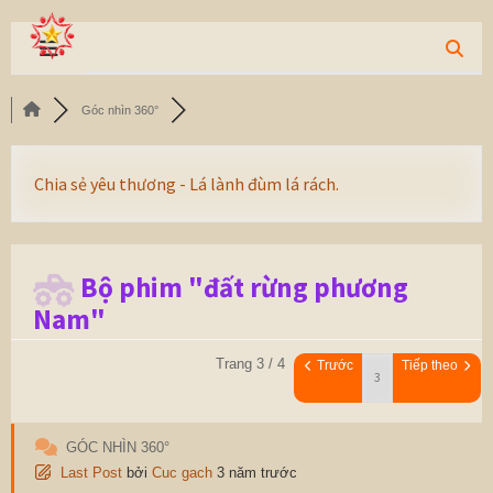
Góc nhìn 360°
Chia sẻ yêu thương - Lá lành đùm lá rách.
Bộ phim "đất rừng phương
Nam"
Trang 3 / 4
Trước
Tiếp theo
GÓC NHÌN 360°
Last Post
bởi
Cuc gach
3 năm trước