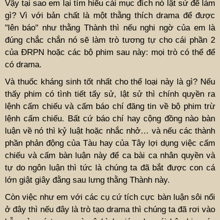
Vậy tại sao em lại tìm hiểu cái mục đích nó lật sử để làm
gì? Vì với bản chất là một thằng thích drama để được
"lên báo" như thằng Thành thì nếu nghi ngờ của em là
đúng chắc chắn nó sẽ làm trò tương tự cho cái phần 2
của ĐRPN hoặc các bộ phim sau này: mọi trò có thể để
có drama.
Và thuốc kháng sinh tốt nhất cho thể loại này là gì? Nếu
thấy phim có tình tiết tẩy sử, lật sử thì chính quyền ra
lệnh cấm chiếu và cấm báo chí đăng tin về bộ phim trừ
lệnh cấm chiếu. Bất cứ báo chí hay cộng đồng nào bàn
luận về nó thì kỷ luật hoặc nhắc nhở… và nếu các thành
phần phản động của Tàu hay của Tây lợi dụng việc cấm
chiếu và cấm bàn luận này để ca bài ca nhân quyền và
tự do ngôn luận thì tức là chúng ta đã bắt được con cá
lớn giật giây đằng sau lưng thằng Thành này.
Còn việc như em với các cụ cứ tích cực bàn luận sôi nổi
ở đây thì nếu đây là trò tạo drama thì chúng ta đã rơi vào