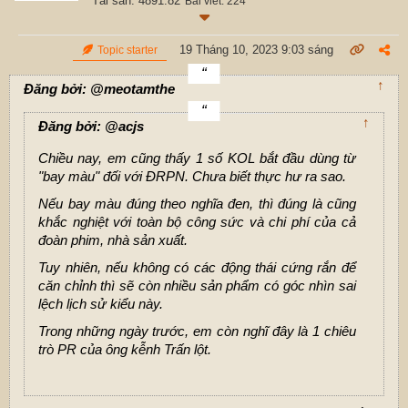
Tài sản: 4891.82
Bài viết: 224
19 Tháng 10, 2023 9:03 sáng
Topic starter
↑
Đăng bởi: @meotamthe
↑
Đăng bởi: @acjs
Chiều nay, em cũng thấy 1 số KOL bắt đầu dùng từ
"bay màu" đối với ĐRPN. Chưa biết thực hư ra sao.
Nếu bay màu đúng theo nghĩa đen, thì đúng là cũng
khắc nghiệt với toàn bộ công sức và chi phí của cả
đoàn phim, nhà sản xuất.
Tuy nhiên, nếu không có các động thái cứng rắn để
căn chỉnh thì sẽ còn nhiều sản phẩm có góc nhìn sai
lệch lịch sử kiểu này.
Trong những ngày trước, em còn nghĩ đây là 1 chiêu
trò PR của ông kễnh Trấn lột.