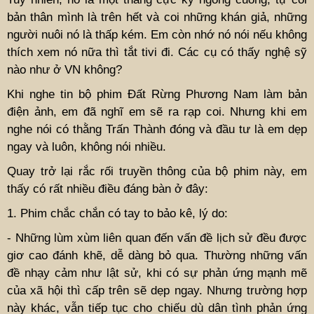
bản thân mình là trên hết và coi những khán giả, những
người nuôi nó là thấp kém. Em còn nhớ nó nói nếu không
thích xem nó nữa thì tắt tivi đi. Các cụ có thấy nghệ sỹ
nào như ở VN không?
Khi nghe tin bộ phim Đất Rừng Phương Nam làm bản
điện ảnh, em đã nghĩ em sẽ ra rạp coi. Nhưng khi em
nghe nói có thằng Trấn Thành đóng và đầu tư là em dẹp
ngay và luôn, không nói nhiều.
Quay trở lại rắc rối truyền thông của bộ phim này, em
thấy có rất nhiều điều đáng bàn ở đây:
1. Phim chắc chắn có tay to bảo kê, lý do:
- Những lùm xùm liên quan đến vấn đề lịch sử đều được
giơ cao đánh khẽ, dễ dàng bỏ qua. Thường những vấn
đề nhạy cảm như lật sử, khi có sự phản ứng mạnh mẽ
của xã hội thì cấp trên sẽ dẹp ngay. Nhưng trường hợp
này khác, vẫn tiếp tục cho chiếu dù dân tình phản ứng