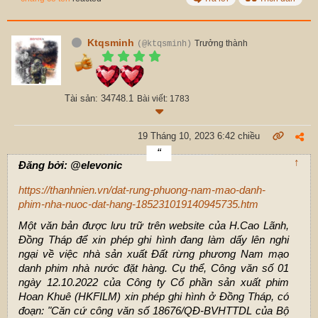
Ktqsminh
Trưởng thành
(@ktqsminh)
Tài sản: 34748.1
Bài viết: 1783
19 Tháng 10, 2023 6:42 chiều
↑
Đăng bởi: @elevonic
https://thanhnien.vn/dat-rung-phuong-nam-mao-danh-
phim-nha-nuoc-dat-hang-185231019140945735.htm
Một văn bản được lưu trữ trên website của H.Cao Lãnh,
Đồng Tháp để xin phép ghi hình đang làm dấy lên nghi
ngại về việc nhà sản xuất Đất rừng phương Nam mạo
danh phim nhà nước đặt hàng. Cụ thể, Công văn số 01
ngày 12.10.2022 của Công ty Cổ phần sản xuất phim
Hoan Khuê (HKFILM) xin phép ghi hình ở Đồng Tháp, có
đoạn: "Căn cứ công văn số 18676/QĐ-BVHTTDL của Bộ