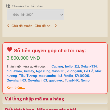
Chuyển tới diễn đàn:
Chủ đề trước
Chủ đề sau
Số tiền quyên góp cho tới nay:
3.800.000 VNĐ
Thành viên vừa quyên góp:
...
,
Cadang
,
hello_111
,
XetankT34
,
diquaxom
,
Xemay
,
Ngo rung
,
flash001
,
vuonganh
,
Cô Cô
,
Mộc
hương
,
Tiêu Tương
,
meotamthe
,
is3
,
Vndic
,
KV102006
,
Quynhanh03
,
Quynhanh03
,
quebayrc
,
TuanNHX
,
Nemo
Xem thêm...
Vui lòng nhập mã mua hàng
Rất thích bạn. Hãy tham gia nhé!