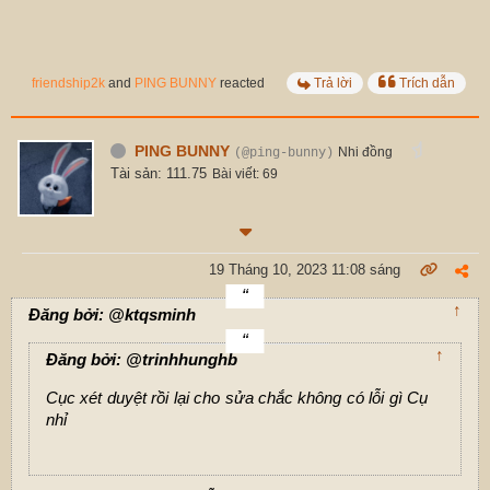
friendship2k
and
PING BUNNY
reacted
Trả lời
Trích dẫn
PING BUNNY
Nhi đồng
(@ping-bunny)
Tài sản: 111.75
Bài viết: 69
19 Tháng 10, 2023 11:08 sáng
↑
Đăng bởi: @ktqsminh
↑
Đăng bởi: @trinhhunghb
Cục xét duyệt rồi lại cho sửa chắc không có lỗi gì Cụ
nhỉ