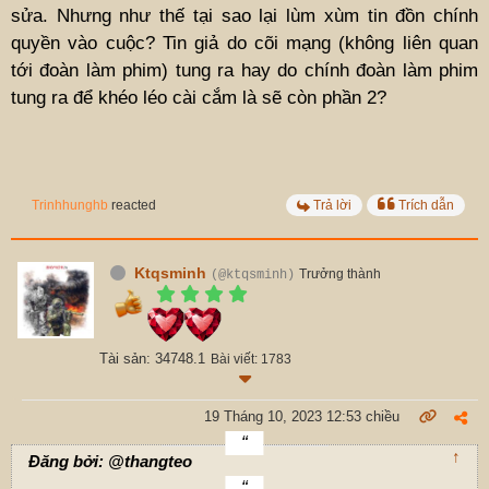
sửa. Nhưng như thế tại sao lại lùm xùm tin đồn chính
quyền vào cuộc? Tin giả do cõi mạng (không liên quan
tới đoàn làm phim) tung ra hay do chính đoàn làm phim
tung ra để khéo léo cài cắm là sẽ còn phần 2?
Trinhhunghb
reacted
Trả lời
Trích dẫn
Ktqsminh
Trưởng thành
(@ktqsminh)
Tài sản: 34748.1
Bài viết: 1783
19 Tháng 10, 2023 12:53 chiều
↑
Đăng bởi: @thangteo