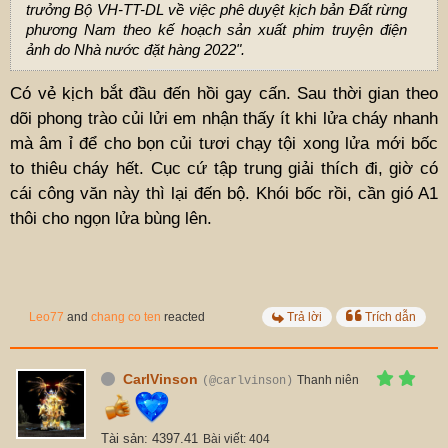
trưởng Bộ VH-TT-DL về việc phê duyệt kịch bản Đất rừng
phương Nam theo kế hoạch sản xuất phim truyện điện
ảnh do Nhà nước đặt hàng 2022".
Có vẻ kịch bắt đầu đến hồi gay cấn. Sau thời gian theo
dõi phong trào củi lửi em nhận thấy ít khi lửa cháy nhanh
mà âm ỉ để cho bọn củi tươi chạy tội xong lửa mới bốc
to thiêu cháy hết. Cục cứ tập trung giải thích đi, giờ có
cái công văn này thì lại đến bộ. Khói bốc rồi, cần gió A1
thôi cho ngọn lửa bùng lên.
Leo77
and
chang co ten
reacted
Trả lời
Trích dẫn
CarlVinson
Thanh niên
(@carlvinson)
Tài sản: 4397.41
Bài viết: 404