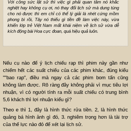
Với công sức lật sử thì việc gì phải quan tâm nó khắc
nghiệt hay không cụ ơi, nó thay đổi lịch sử mà dung túng
cho nó được thì em chỉ có thể lý giải là nhét cứng mồm
phong bì rồi, Tây nó thiếu gì tiền đề làm việc này, vừa
khiến lớp trẻ Việt Nam mất khái niệm về lịch sử vừa dễ
kích động bài Hoa cực đoan, quá hiệu quả luôn.
Nếu cụ nào để ý lịch chiếu rạp thì phim này gần như
chiếm hết các suất chiếu của các phim khác, đúng kiểu
""bao rạp", điều mà ngay cả các phim bom tấn cũng
không làm được. Rõ ràng đây không phải vì mục tiêu lợi
nhuận, vì có người tính ra mỗi suất chiếu có trung bình
5,6 khách thì lợi nhuận kiểu gì?
Theo e thì 1, đây là hình thức rửa tiền. 2, là hình thức
quảng bá hình ảnh gì đó, 3. nghiêm trọng hơn là tài trợ
của thế lực nào đó để xét lại lịch sử.