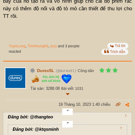
bẫy của nó tạo ra và vô hình giúp cho cái bộ phim rác
này có thêm độ nổi và độ tò mò cần thiết để thu lợi cho
TT rồi.
Trả lời
TuanLong
,
Trinhhunghb
,
acjs
and 3 people
reacted
Trích dẫn
Durex5L
Công dân
(@durex5l)
Tài sản: 3288.08
Bài viết: 1031
19 Tháng 10, 2023 1:40 chiều
↑
Đăng bởi: @thangteo
↑
Đăng bởi: @ktqsminh