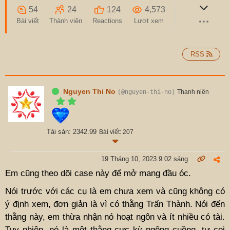
54
24
124
4,573
Bài viết
Thành viên
Reactions
Lượt xem
RSS
Nguyen Thi No
Thanh niên
(@nguyen-thi-no)
Tài sản: 2342.99
Bài viết: 207
19 Tháng 10, 2023 9:02 sáng
Em cũng theo dõi case này để mở mang đầu óc.
Nói trước với các cụ là em chưa xem và cũng không có
ý định xem, đơn giản là vì có thằng Trấn Thành. Nói đến
thằng này, em thừa nhận nó hoạt ngôn và ít nhiều có tài.
Tuy nhiên, nó là một thằng cực kỳ ngông cuồng, tự coi