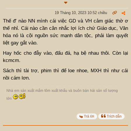
19 Tháng 10, 2023 10:52 chiều
Thế đ' nào NN mình cái việc GD và VH cảm giác thờ ơ
thế nhỉ. Cái nào cần cân nhắc lợi ích chứ Giáo dục, Văn
hóa nó là cội nguồn sức mạnh dân tộc, phải làm quyết
liệt gay gắt vào.
Hay hốc cho đẫy vào, đấu đá, hạ bệ nhau thôi. Còn lại
kcmcm.
Sách thì tài trợ, phim thì để loe nhoe, MXH thì như cái
nồi cám lơn.
Nhà em sản xuất mắm tôm xuất khẩu và buôn bán hải sản số lượng
lớn
Trả lời
Trích dẫn