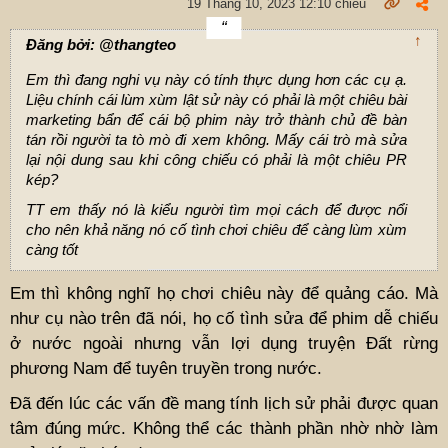
19 Tháng 10, 2023 12:10 chiều
↑
Đăng bởi: @thangteo
Em thì đang nghi vụ này có tính thực dụng hơn các cụ ạ.
Liệu chính cái lùm xùm lật sử này có phải là một chiêu bài
marketing bẩn để cái bộ phim này trở thành chủ đề bàn
tán rồi người ta tò mò đi xem không. Mấy cái trò mà sửa
lại nội dung sau khi công chiếu có phải là một chiêu PR
kép?
TT em thấy nó là kiểu người tìm mọi cách để được nổi
cho nên khả năng nó cố tình chơi chiêu để càng lùm xùm
càng tốt
Em thì không nghĩ họ chơi chiêu này để quảng cáo. Mà
như cụ nào trên đã nói, họ cố tình sửa để phim dễ chiếu
ở nước ngoài nhưng vẫn lợi dụng truyện Đất rừng
phương Nam để tuyên truyền trong nước.
Đã đến lúc các vấn đề mang tính lịch sử phải được quan
tâm đúng mức. Không thể các thành phần nhờ nhờ làm