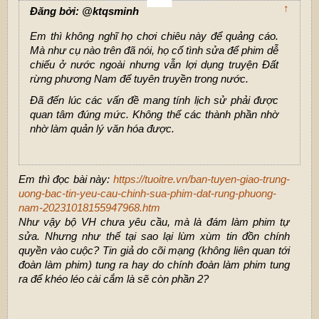
↑
Đăng bởi: @ktqsminh
Em thì không nghĩ họ chơi chiêu này để quảng cáo.
Mà như cụ nào trên đã nói, họ cố tình sửa để phim dễ
chiếu ở nước ngoài nhưng vẫn lợi dụng truyện Đất
rừng phương Nam để tuyên truyền trong nước.
Đã đến lúc các vấn đề mang tính lịch sử phải được
quan tâm đúng mức. Không thể các thành phần nhờ
nhờ làm quản lý văn hóa được.
Em thì đọc bài này:
https://tuoitre.vn/ban-tuyen-giao-trung-
uong-bac-tin-yeu-cau-chinh-sua-phim-dat-rung-phuong-
nam-20231018155947968.htm
Như vậy bộ VH chưa yêu cầu, mà là đám làm phim tự
sửa. Nhưng như thế tại sao lại lùm xùm tin đồn chính
quyền vào cuộc? Tin giả do cõi mạng (không liên quan tới
đoàn làm phim) tung ra hay do chính đoàn làm phim tung
ra để khéo léo cài cắm là sẽ còn phần 2?