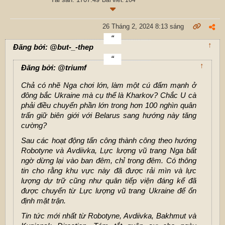
Bài viết: 164
26 Tháng 2, 2024 8:13 sáng
↑
Đăng bởi: @but-_-thep
↑
Đăng bởi: @triumf
Chả có nhẽ Nga chơi lớn, làm một cú đấm mạnh ở
đông bắc Ukraine mà cụ thể là Kharkov? Chắc U cà
phải điều chuyển phần lớn trong hơn 100 nghìn quân
trấn giữ biên giới với Belarus sang hướng này tăng
cường?
Sau các hoạt động tấn công thành công theo hướng
Robotyne và Avdiivka, Lực lượng vũ trang Nga bất
ngờ dừng lại vào ban đêm, chỉ trong đêm. Có thông
tin cho rằng khu vực này đã được rải mìn và lực
lượng dự trữ cũng như quân tiếp viện đáng kể đã
được chuyển từ Lực lượng vũ trang Ukraine để ổn
định mặt trận.
Tin tức mới nhất từ Robotyne, Avdiivka, Bakhmut và