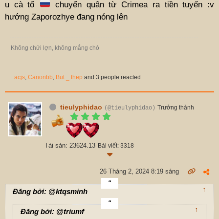
u cà tố
chuyển quân từ Crimea ra tiền tuyến :v
hướng Zaporozhye đang nóng lên
Không chửi lợn, không mắng chó
acjs
,
Canonbb
,
But _ thep
and 3 people reacted
tieulyphidao
Trưởng thành
(@tieulyphidao)
Tài sản: 23624.13
Bài viết: 3318
26 Tháng 2, 2024 8:19 sáng
↑
Đăng bởi: @ktqsminh
↑
Đăng bởi: @triumf