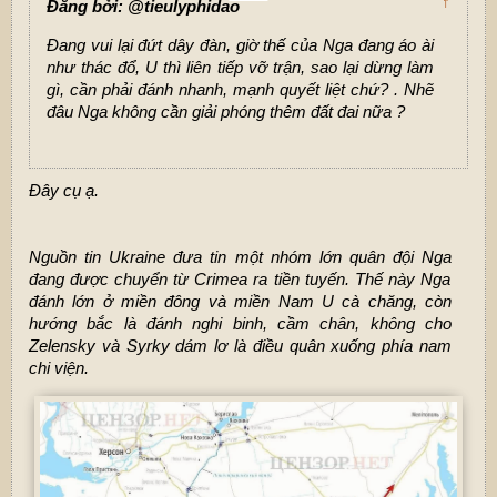
↑
Đăng bởi: @tieulyphidao
Đang vui lại đứt dây đàn, giờ thế của Nga đang áo ài
như thác đổ, U thì liên tiếp vỡ trận, sao lại dừng làm
gì, cần phải đánh nhanh, mạnh quyết liệt chứ? . Nhẽ
đâu Nga không cần giải phóng thêm đất đai nữa ?
Đây cụ ạ.
Nguồn tin
Ukraine
đưa tin một nhóm lớn quân đội
Nga
đang được chuyển từ
Crimea
ra tiền tuyến. Thế này Nga
đánh lớn ở miền đông và miền Nam U cà chăng, còn
hướng bắc là đánh nghi binh, cầm chân, không cho
Zelensky và Syrky dám lơ là điều quân xuống phía nam
chi viện.