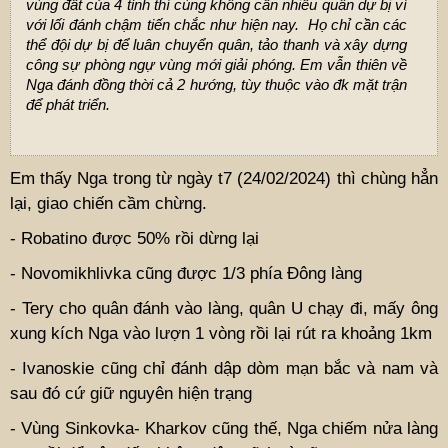
vùng đất của 4 tỉnh thì cùng không cần nhiều quân dự bị vì
với lối đánh chậm tiến chắc như hiện nay. Họ chỉ cần các
thể đội dự bị để luân chuyển quân, tảo thanh và xây dựng
công sự phòng ngự vùng mới giải phóng. Em vẫn thiên về
Nga đánh đồng thời cả 2 hướng, tùy thuộc vào đk mặt trận
để phát triển.
Em thấy Nga trong từ ngày t7 (24/02/2024) thì chùng hẳn
lại, giao chiến cầm chừng.
- Robatino được 50% rồi dừng lại
- Novomikhlivka cũng được 1/3 phía Đông làng
- Tery cho quân đánh vào làng, quân U chạy đi, mấy ông
xung kích Nga vào lượn 1 vòng rồi lại rút ra khoảng 1km
- Ivanoskie cũng chỉ đánh dập dòm mạn bắc và nam và
sau đó cứ giữ nguyên hiện trạng
- Vùng Sinkovka- Kharkov cũng thế, Nga chiếm nửa làng