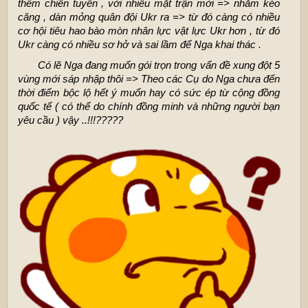
thêm chiến tuyến , với nhiều mặt trận mới => nhằm kéo
căng , dàn mỏng quân đội Ukr ra => từ đó càng có nhiều
cơ hội tiêu hao bào mòn nhân lực vật lực Ukr hơn , từ đó
Ukr càng có nhiều sơ hở và sai lầm để Nga khai thác .
Có lẽ Nga đang muốn gói trọn trong vấn đề xung đột 5
vùng mới sáp nhập thôi => Theo các Cụ do Nga chưa đến
thời điểm bộc lộ hết ý muốn hay có sức ép từ cộng đồng
quốc tế ( có thể do chính đồng minh và những người bạn
yêu cầu ) vậy ..!!!?????