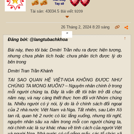
Tài sản: 43034.5
Bài viết: 9209
26 Tháng 2, 2024 8:20 sáng
↑
Đăng bởi: @langtubachkhoa
Bài này, theo tôi bác Dmitri Trần nêu ra được hiện tượng,
nhưng chưa phân tích hoặc chưa phân tích được lý do
bên trong
Dmitri Tran Trần Khánh
TẠI SAO QUAN HỆ VIỆT-NGA KHÔNG ĐƯỢC NHƯ
CHÚNG TA MONG MUỐN? – Nguyên nhân chính ở trong
mỗi người chúng ta. Đây là vấn đề tôi trăn trở đã chục
năm nay, và nay càng thiết thực hơn đối với Nhóm chúng
ta. Nhiều người có ý nói, lý do là ở chính sách đối ngoại
của 2 nhà nước Việt Nam và Nga. Tất nhiên, sau Liên Xô
tan rã, quan hệ 2 nước có lúc lắng xuống, nhưng tôi nghĩ,
nguyên nhân sâu xa nằm trong mỗi con người chúng ta,
nói chính xác là sự khác nhau về tính cách của người Việt
và người Nga. Nhà nước có cố gắng mấy, các tổ chức xã