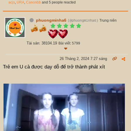
acjs
,
URA
,
Canonbb
and 5 people reacted
phuongminha6
Trung niên
(@phuongminha6)
Tài sản: 38104.19
Bài viết: 5799
26 Tháng 2, 2024 7:27 sáng
Trẻ em U cà được dạy dỗ để trở thành phát xít