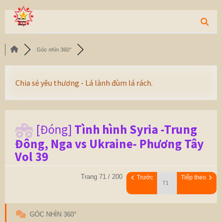
Góc nhìn 360°
Chia sẻ yêu thương - Lá lành đùm lá rách.
[Đóng]
Tình hình Syria -Trung
Đông, Nga vs Ukraine- Phương Tây
Vol 39
Trang 71 / 200
Trước
Tiếp theo
GÓC NHÌN 360°