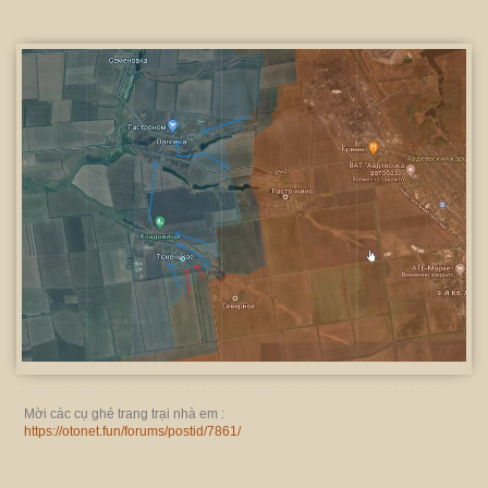
Mời các cụ ghé trang trại nhà em :
https://otonet.fun/forums/postid/7861/