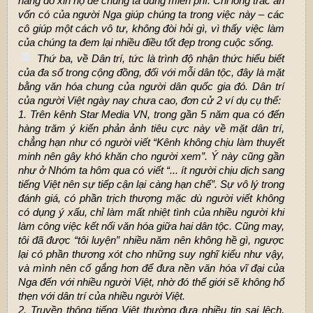
hãng đó xin hộ để chúng ta dùng miễn phí. Chỉ lòng trắc ẩn
vốn có của người Nga giúp chúng ta trong việc này – các
cô giúp một cách vô tư, không đòi hỏi gì, vì thấy việc làm
của chúng ta đem lại nhiều điều tốt đẹp trong cuộc sống.
Thứ ba, về Dân trí, tức là trình độ nhận thức hiểu biết
của đa số trong cộng đồng, đối với mỗi dân tộc, đây là mặt
bằng văn hóa chung của người dân quốc gia đó. Dân trí
của người Việt ngày nay chưa cao, đơn cử 2 ví dụ cụ thể:
1. Trên kênh Star Media VN, trong gần 5 năm qua có đến
hàng trăm ý kiến phản ảnh tiêu cực này về mặt dân trí,
chẳng hạn như có người viết “Kênh không chịu làm thuyết
minh nên gây khó khăn cho người xem”. Ý này cũng gần
như ở Nhóm ta hôm qua có viết “... ít người chịu dịch sang
tiếng Việt nên sự tiếp cận lại càng hạn chế”. Sự vô lý trong
đánh giá, có phần trịch thượng mặc dù người viết không
có dụng ý xấu, chỉ làm mất nhiệt tình của nhiều người khi
làm công việc kết nối văn hóa giữa hai dân tộc. Cũng may,
tôi đã được “tôi luyện” nhiều năm nên không hề gì, ngược
lại có phần thương xót cho những suy nghĩ kiểu như vậy,
và mình nên cố gắng hơn để đưa nền văn hóa vĩ đại của
Nga đến với nhiều người Việt, nhờ đó thế giới sẽ không hổ
thẹn với dân trí của nhiều người Việt.
2. Truyền thông tiếng Việt thường đưa nhiều tin sai lệch,