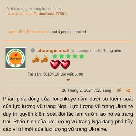
Mời các cụ ghé trang trại nhà em :
https://otonet.fun/forums/postid/7861/
acjs
,
URA
,
Phan khoi lon
and 4 people reacted
phuongminha6
Trung niên
(@phuongminha6)
Tài sản: 38104.19
Bài viết: 5799
26 Tháng 2, 2024 7:26 sáng
Phần phía đông của Tonenkoye nằm dưới sự kiểm soát
của lực lượng vũ trang Nga. Lực lượng vũ trang Ukraine
duy trì quyền kiểm soát đối tác làm vườn, ao hồ và trang
trại. Pháo binh của lực lượng vũ trang Nga đang phá hủy
các vị trí mới của lực lượng vũ trang Ukraine.