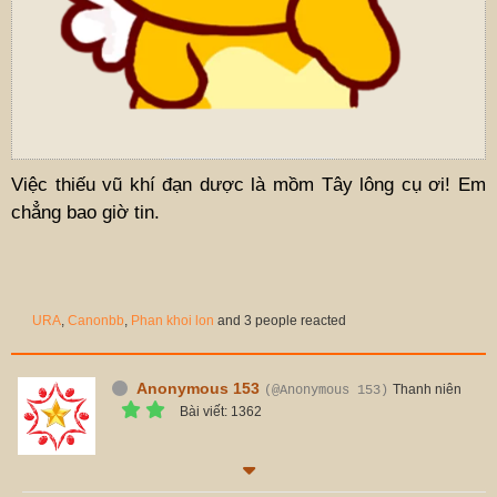
Việc thiếu vũ khí đạn dược là mồm Tây lông cụ ơi! Em
chẳng bao giờ tin.
URA
,
Canonbb
,
Phan khoi lon
and 3 people reacted
Anonymous 153
Thanh niên
(@Anonymous 153)
Bài viết: 1362