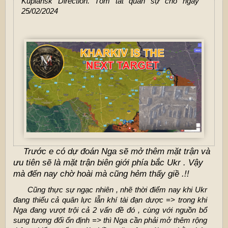
Kupiansk Direction. Tóm tắt quân sự cho ngày
25/02/2024
Trước e có dự đoán Nga sẽ mở thêm mặt trận và
ưu tiên sẽ là mặt trận biên giới phía bắc Ukr . Vậy
mà đến nay chờ hoài mà cũng hẻm thấy giề .!!
Cũng thực sự ngạc nhiên , nhẽ thời điểm nay khi Ukr
đang thiếu cả quân lực lẫn khí tài đạn dược => trong khi
Nga đang vượt trội cả 2 vấn đề đó , cùng với nguồn bổ
sung tương đối ổn định => thì Nga cần phải mở thêm rộng