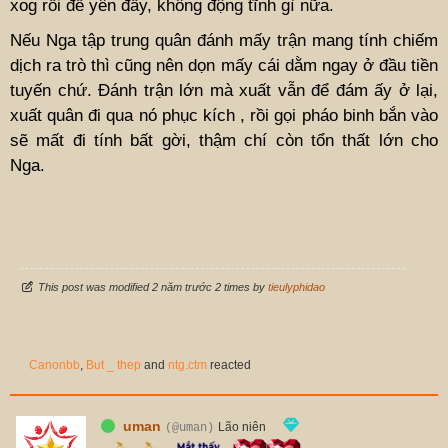
xog rồi để yên đấy, không động tĩnh gì nữa.
Nếu Nga tập trung quân đánh mấy trận mang tính chiếm
dịch ra trò thì cũng nên dọn mấy cái dằm ngay ở đầu tiền
tuyến chứ. Đánh trận lớn mà xuất vẫn để đám ấy ở lại,
xuất quân đi qua nó phục kích , rồi gọi pháo binh bắn vào
sẽ mất đi tính bất gời, thậm chí còn tổn thất lớn cho
Nga.
This post was modified 2 năm trước 2 times by
tieulyphidao
Canonbb
,
But _ thep
and
ntg.ctm
reacted
uman
Lão niên
(@uman)