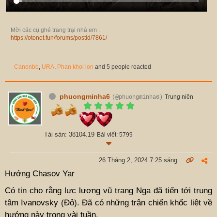
Mời các cụ ghé trang trại nhà em :
https://otonet.fun/forums/postid/7861/
Canonbb
,
URA
,
Phan khoi lon
and 5 people reacted
phuongminha6
Trung niên
(@phuongminha6)
Tài sản: 38104.19
Bài viết: 5799
26 Tháng 2, 2024 7:25 sáng
Hướng Chasov Yar
Có tin cho rằng lực lượng vũ trang Nga đã tiến tới trung
tâm Ivanovsky (Đỏ). Đã có những trận chiến khốc liệt về
hướng này trong vài tuần.