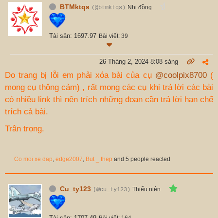
BTMktqs
Nhi đồng
(@btmktqs)
Tài sản: 1697.97
Bài viết: 39
26 Tháng 2, 2024 8:08 sáng
Do trang bị lỗi em phải xóa bài của cụ
@coolpix8700
(
mong cụ thông cảm) , rất mong các cụ khi trả lời các bài
có nhiều link thì nên trích những đoạn cần trả lời hạn chế
trích cả bài.
Trân trọng.
Co moi xe dap
,
edge2007
,
But _ thep
and 5 people reacted
Cu_ty123
Thiếu niên
(@cu_ty123)
Tài sản: 1707.49