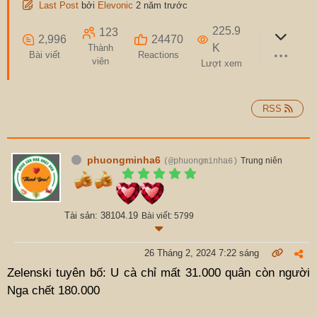
Last Post
bởi
Elevonic
2 năm trước
225.9
123
2,996
24470
K
Thành
Bài viết
Reactions
viên
Lượt xem
RSS
phuongminha6
Trung niên
(@phuongminha6)
Tài sản: 38104.19
Bài viết: 5799
26 Tháng 2, 2024 7:22 sáng
Zelenski tuyên bố: U cà chỉ mất 31.000 quân còn người
Nga chết 180.000