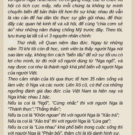
hội có tích cực mấy, nếu mỗi chúng ta không tự mình
chuyển biến để bản thân tốt hơn thì sự khác nhau đó vẫn
là rào cản để hai dân tộc thực sự gần gũi nhau, để thúc
đẩy các quan hệ kinh tế và xã hội, để cùng “chia cơm sẻ
áo” như những năm tháng chống Mỹ trước đây. Theo tôi,
tựu trung lại tất cả vì 3 nguyên nhân chính:
Thứ nhất, về Quan niệm đạo đức. Ngay từ những
năm 70 khi tôi còn đi học, sinh viên ta thấy người Nga nói
sao làm vậy, không tìm cách “biến tấu” để xử sự tối ưu có
lợi cho mình, từ đó một số người dùng từ “Nga ngố”, và
nay được coi như là thành ngữ khá phổ biến về người Nga
của người Việt.
Theo cảm nhận của tôi qua thực tế hơn 35 năm sống và
làm việc ở Nga và các nước Liên Xô cũ, có thể coi những
ngưỡng đánh giá đạo đức của Việt Nam ta hiện nay và
Nga khác nhau 1 bậc.
Nếu ta coi là “Ngố”, "Cứng nhắc” thì với người Nga là
“Thành thực”,“Thẳng thắn”;
Nếu ta coi là “Khôn ngoan” thì với người Nga là “Xảo trá”;
Nếu ta coi là “Xảo trá” thì với người Nga là “Lừa gạt”;
Nếu ta coi là “Lừa nhau” khá phổ biến trong cuộc sống thì
với người Nga là “Phản bội”, thậm chí là tội danh hình sự.