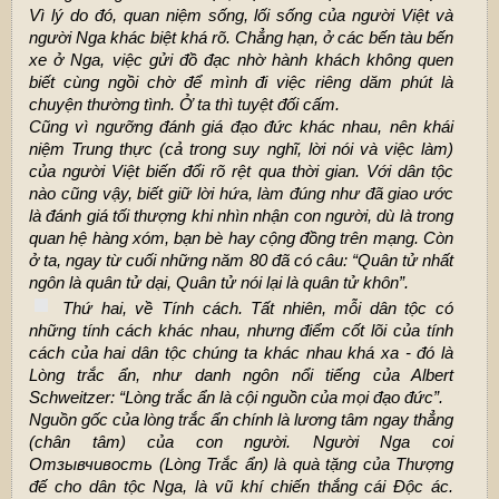
Vì lý do đó, quan niệm sống, lối sống của người Việt và
người Nga khác biệt khá rõ. Chẳng hạn, ở các bến tàu bến
xe ở Nga, việc gửi đồ đạc nhờ hành khách không quen
biết cùng ngồi chờ để mình đi việc riêng dăm phút là
chuyện thường tình. Ở ta thì tuyệt đối cấm.
Cũng vì ngưỡng đánh giá đạo đức khác nhau, nên khái
niệm Trung thực (cả trong suy nghĩ, lời nói và việc làm)
của người Việt biến đổi rõ rệt qua thời gian. Với dân tộc
nào cũng vậy, biết giữ lời hứa, làm đúng như đã giao ước
là đánh giá tối thượng khi nhìn nhận con người, dù là trong
quan hệ hàng xóm, bạn bè hay cộng đồng trên mạng. Còn
ở ta, ngay từ cuối những năm 80 đã có câu: “Quân tử nhất
ngôn là quân tử dại, Quân tử nói lại là quân tử khôn”.
Thứ hai, về Tính cách. Tất nhiên, mỗi dân tộc có
những tính cách khác nhau, nhưng điểm cốt lõi của tính
cách của hai dân tộc chúng ta khác nhau khá xa - đó là
Lòng trắc ẩn, như danh ngôn nổi tiếng của Albert
Schweitzer: “Lòng trắc ẩn là cội nguồn của mọi đạo đức”.
Nguồn gốc của lòng trắc ẩn chính là lương tâm ngay thẳng
(chân tâm) của con người. Người Nga coi
Отзывчивость (Lòng Trắc ẩn) là quà tặng của Thượng
đế cho dân tộc Nga, là vũ khí chiến thắng cái Độc ác.