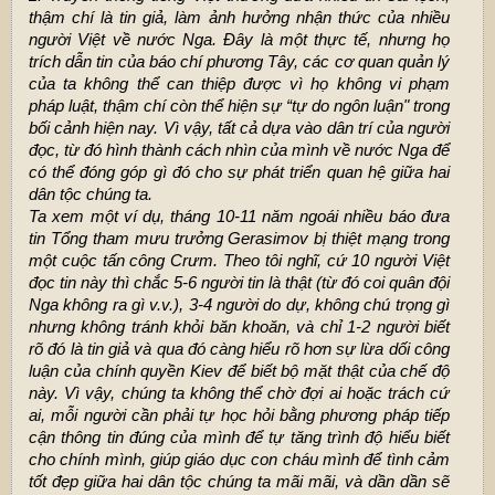
thậm chí là tin giả, làm ảnh hưởng nhận thức của nhiều
người Việt về nước Nga. Đây là một thực tế, nhưng họ
trích dẫn tin của báo chí phương Tây, các cơ quan quản lý
của ta không thể can thiệp được vì họ không vi phạm
pháp luật, thậm chí còn thể hiện sự “tự do ngôn luận" trong
bối cảnh hiện nay. Vì vậy, tất cả dựa vào dân trí của người
đọc, từ đó hình thành cách nhìn của mình về nước Nga để
có thể đóng góp gì đó cho sự phát triển quan hệ giữa hai
dân tộc chúng ta.
Ta xem một ví dụ, tháng 10-11 năm ngoái nhiều báo đưa
tin Tổng tham mưu trưởng Gerasimov bị thiệt mạng trong
một cuộc tấn công Crưm. Theo tôi nghĩ, cứ 10 người Việt
đọc tin này thì chắc 5-6 người tin là thật (từ đó coi quân đội
Nga không ra gì v.v.), 3-4 người do dự, không chú trọng gì
nhưng không tránh khỏi băn khoăn, và chỉ 1-2 người biết
rõ đó là tin giả và qua đó càng hiểu rõ hơn sự lừa dối công
luận của chính quyền Kiev để biết bộ mặt thật của chế độ
này. Vì vậy, chúng ta không thể chờ đợi ai hoặc trách cứ
ai, mỗi người cần phải tự học hỏi bằng phương pháp tiếp
cận thông tin đúng của mình để tự tăng trình độ hiểu biết
cho chính mình, giúp giáo dục con cháu mình để tình cảm
tốt đẹp giữa hai dân tộc chúng ta mãi mãi, và dần dần sẽ