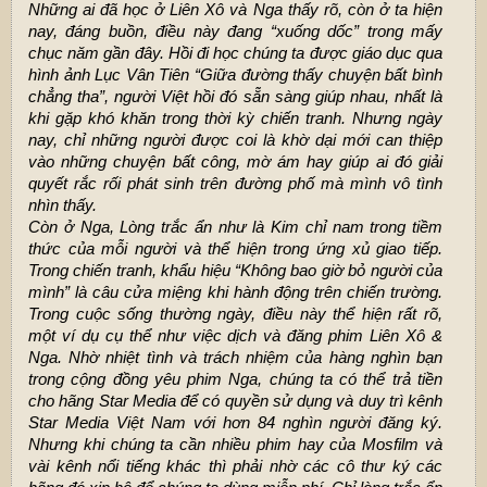
Những ai đã học ở Liên Xô và Nga thấy rõ, còn ở ta hiện
nay, đáng buồn, điều này đang “xuống dốc” trong mấy
chục năm gần đây. Hồi đi học chúng ta được giáo dục qua
hình ảnh Lục Vân Tiên “Giữa đường thấy chuyện bất bình
chẳng tha”, người Việt hồi đó sẵn sàng giúp nhau, nhất là
khi gặp khó khăn trong thời kỳ chiến tranh. Nhưng ngày
nay, chỉ những người được coi là khờ dại mới can thiệp
vào những chuyện bất công, mờ ám hay giúp ai đó giải
quyết rắc rối phát sinh trên đường phố mà mình vô tình
nhìn thấy.
Còn ở Nga, Lòng trắc ẩn như là Kim chỉ nam trong tiềm
thức của mỗi người và thể hiện trong ứng xủ giao tiếp.
Trong chiến tranh, khẩu hiệu “Không bao giờ bỏ người của
mình” là câu cửa miệng khi hành động trên chiến trường.
Trong cuộc sống thường ngày, điều này thể hiện rất rõ,
một ví dụ cụ thể như việc dịch và đăng phim Liên Xô &
Nga. Nhờ nhiệt tình và trách nhiệm của hàng nghìn bạn
trong cộng đồng yêu phim Nga, chúng ta có thể trả tiền
cho hãng Star Media để có quyền sử dụng và duy trì kênh
Star Media Việt Nam với hơn 84 nghìn người đăng ký.
Nhưng khi chúng ta cần nhiều phim hay của Mosfilm và
vài kênh nổi tiếng khác thì phải nhờ các cô thư ký các