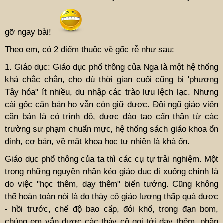
gỡ ngay bài!
Theo em, có 2 điểm thuộc về gốc rễ như sau:
1. Giáo dục: Giáo dục phổ thông của Nga là một hệ thống
khá chắc chắn, cho dù thời gian cuối cũng bị 'phương
Tây hóa" ít nhiều, du nhập các trào lưu lệch lạc. Nhưng
cái gốc căn bản họ vẫn còn giữ được. Đội ngũ giáo viên
căn bản là có trình độ, được đào tạo cẩn thận từ các
trường sư phạm chuẩn mực, hệ thống sách giáo khoa ổn
định, cơ bản, về mặt khoa học tự nhiên là khá ổn.
Giáo dục phổ thông của ta thì các cụ tự trải nghiệm. Một
trong những nguyên nhân kéo giáo dục đi xuống chính là
do việc "học thêm, dạy thêm" biến tướng. Cũng không
thể hoàn toàn nói là do thày cô giáo lương thấp quá được
- hồi trước, chế độ bao cấp, đói khổ, trong đạn bom,
chúng em vẫn được các thày cô gọi tới dạy thêm, phần