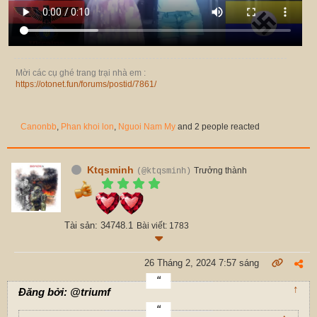
Mời các cụ ghé trang trại nhà em :
https://otonet.fun/forums/postid/7861/
Canonbb
,
Phan khoi lon
,
Nguoi Nam My
and 2 people reacted
Ktqsminh
Trưởng thành
(@ktqsminh)
Tài sản: 34748.1
Bài viết: 1783
26 Tháng 2, 2024 7:57 sáng
↑
Đăng bởi: @triumf