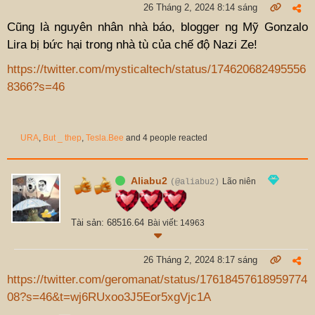
26 Tháng 2, 2024 8:14 sáng
Cũng là nguyên nhân nhà báo, blogger ng Mỹ Gonzalo
Lira bị bức hại trong nhà tù của chế độ Nazi Ze!
https://twitter.com/mysticaltech/status/174620682495556
8366?s=46
URA
,
But _ thep
,
Tesla.Bee
and 4 people reacted
Aliabu2
Lão niên
(@aliabu2)
Tài sản: 68516.64
Bài viết: 14963
26 Tháng 2, 2024 8:17 sáng
https://twitter.com/geromanat/status/17618457618959774
08?s=46&t=wj6RUxoo3J5Eor5xgVjc1A