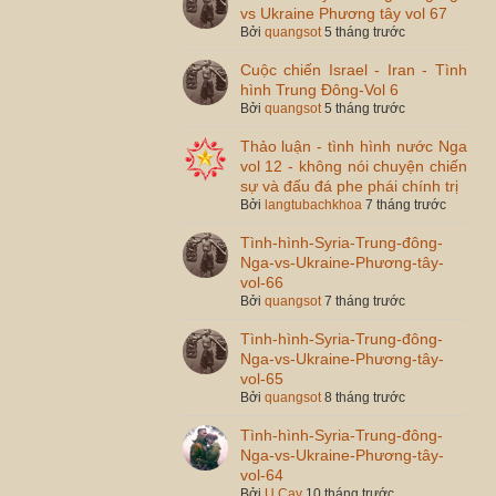
vs Ukraine Phương tây vol 67
Bởi
quangsot
5 tháng trước
Cuộc chiến Israel - Iran - Tình
hình Trung Đông-Vol 6
Bởi
quangsot
5 tháng trước
Thảo luận - tình hình nước Nga
vol 12 - không nói chuyện chiến
sự và đấu đá phe phái chính trị
Bởi
langtubachkhoa
7 tháng trước
Tình-hình-Syria-Trung-đông-
Nga-vs-Ukraine-Phương-tây-
vol-66
Bởi
quangsot
7 tháng trước
Tình-hình-Syria-Trung-đông-
Nga-vs-Ukraine-Phương-tây-
vol-65
Bởi
quangsot
8 tháng trước
Tình-hình-Syria-Trung-đông-
Nga-vs-Ukraine-Phương-tây-
vol-64
Bởi
U Cay
10 tháng trước