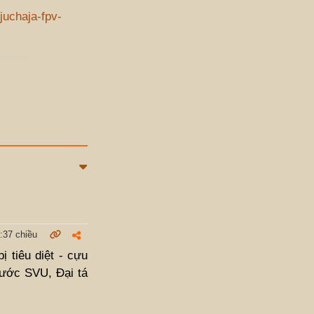
juchaja-fpv-
:37 chiều
 tiêu diệt - cựu
nước SVU, Đại tá