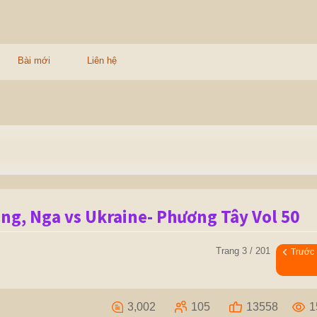
Bài mới
Liên hệ
ng, Nga vs Ukraine- Phương Tây Vol 50
Trang 3 / 201
Trước
3,002
105
13558
1