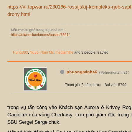
https://vi.topwar.ru/230166-rossijskij-kompleks-rjeb-sap
drony.html
Mời các cụ ghé trang trại nhà em :
https://otonet.fun/forums/postid/7861/
Hung303
,
Nguoi Nam My
,
meotamthe
and 3 people reacted
phuongminha6
(@phuongminha6)
Tham gia: 3 năm trước
Bài viết: 5799
trong vụ tấn công vào Khách sạn Aurora ở Krivoy Rog 
Gauleiter của vùng Cherkasy, cựu phó giám đốc trung 
SBU Sergei Sergeichuk.