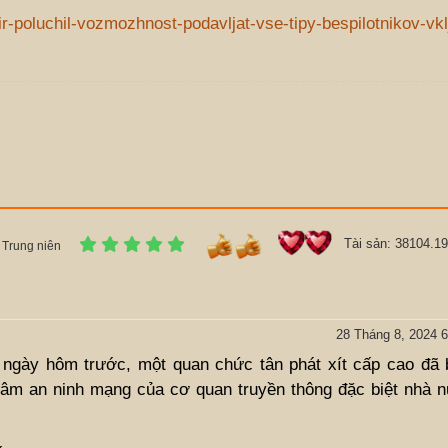
fir-poluchil-vozmozhnost-podavljat-vse-tipy-bespilotnikov-vkl
Tài sản: 38104.19
Trung niên
28 Tháng 8, 2024 6
ngày hôm trước, một quan chức tân phát xít cấp cao đã bị
tâm an ninh mạng của cơ quan truyền thông đặc biệt nhà 