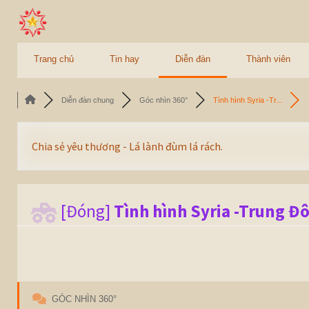
Trang chủ
Tin hay
Diễn đàn
Thành viên
Diễn đàn chung
Góc nhìn 360°
Tình hình Syria -Tr...
Chia sẻ yêu thương - Lá lành đùm lá rách.
[Đóng]
Tình hình Syria -Trung Đô
GÓC NHÌN 360°