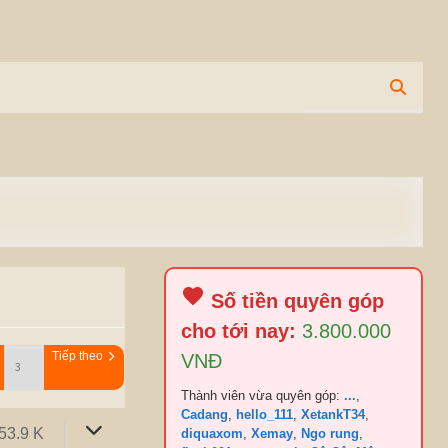
Số tiền quyên góp
cho tới nay:
3.800.000
Tiếp theo
VNĐ
Thành viên vừa quyên góp:
...
,
Cadang
,
hello_111
,
XetankT34
,
53.9 K
diquaxom
,
Xemay
,
Ngo rung
,