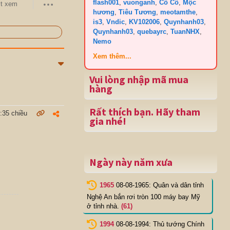
flash001
,
vuonganh
,
Cô Cô
,
Mộc
t xem
hương
,
Tiêu Tương
,
meotamthe
,
is3
,
Vndic
,
KV102006
,
Quynhanh03
,
Quynhanh03
,
quebayrc
,
TuanNHX
,
Nemo
Xem thêm...
Vui lòng nhập mã mua
hàng
Rất thích bạn. Hãy tham
:35 chiều
gia nhé!
Ngày này năm xưa
1965
08-08-1965: Quân và dân tỉnh
Nghệ An bắn rơi tròn 100 máy bay Mỹ
ở tỉnh nhà.
(61)
1994
08-08-1994: Thủ tướng Chính