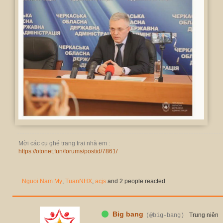
Mời các cụ ghé trang trại nhà em :
https://otonet.fun/forums/postid/7861/
Nguoi Nam My
,
TuanNHX
,
acjs
and 2 people reacted
Big bang
Trung niên
(@big-bang)