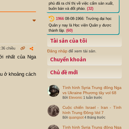
phủ đã ra chỉ thị về việc cấm sản xuất,
buôn bán và đốt pháo.
(32)
1966
08-08-1966: Trường đại học
Quân y nay là Học viện Quân y được
thành lập.
(60)
Tài sản của tôi
:36 chiều
Đăng nhập
để xem tài sản.
mới nhất của Nga
Chuyển khoản
Chủ đề mới
iêu ở khoảng cách
Tình hình Syria Trung đông Nga
vs Ukraine Phương tây vol 68
Bởi
Elevonic
1 tuần trước
Cuộc chiến Israel - Iran - Tình
hình Trung Đông-Vol 7
Bởi
quangsot
4 tháng trước
Tình hình Syria Trung đông Nga