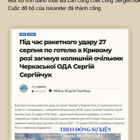
Một số lính đánh thuê Ba Lan cũng chết cùng Sergeichu
Cuộc đổ bộ của Iskander đã thành công.