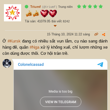
Triumf
Trung niên
(@triumf)
Tài sản: 41079.05
Bài viết: 8242
15 Tháng 10, 2024 11:22 sáng
Ở
#Kursk
đang có nhiều sắt vụn lắm, cụ nào sang đánh
hàng đê, quân
#Nga
xử lý không xuể, chỉ lượm những xe
còn dùng được thôi. Cơ hội tràn trề.