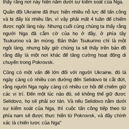
thấy rằng nơi này hiện nằm dưới sự kiểm soát của Nga.
Quân đội Ukraine đã thực hiện nhiều nỗ lực để tấn công
và bị đẩy lùi nhiều lần, vì vậy phải mất 4 tuần để chiếm
được ngôi làng này. Nhưng cuối cùng chúng ta thấy rằng
người Nga đã cắm cờ của họ ở đây, ở phía tây
Tsukurino và ăn mừng. Bản thân Tsukurino chỉ là một
ngôi làng, nhưng bây giờ chúng ta sẽ thấy trên bản đồ
rằng đây là một nơi khác để tăng cường hoạt động di
chuyển trong Pokrovsk.
Cũng có một vấn đề lớn đối với người Ukraine, đó là
ngày càng có nhiều con đường đến Selidovo bị cắt đứt,
rằng người Nga ngày càng có nhiều cơ hội để chiếm giữ
các vị trí. Đến một lúc nào đó, sẽ không thể giữ được
Selidovo, họ sẽ phải sơ tán. Và nếu Selidovo nằm dưới
sự kiểm soát của Nga, thì cuộc tấn công tiếp theo từ
phía nam sẽ được thực hiện từ Pokrovsk, và đây chính
xác là chiến lược của Nga"