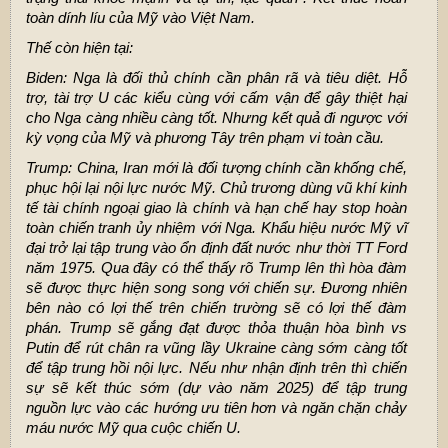
toàn dính líu của Mỹ vào Việt Nam.
Thế còn hiện tại:
Biden: Nga là đối thủ chính cần phân rã và tiêu diệt. Hỗ
trợ, tài trợ U các kiểu cùng với cấm vận để gây thiệt hại
cho Nga càng nhiều càng tốt. Nhưng kết quả đi ngược với
kỳ vọng của Mỹ và phương Tây trên phạm vi toàn cầu.
Trump: China, Iran mới là đối tượng chính cần khống chế,
phục hội lại nội lực nước Mỹ. Chủ trương dùng vũ khí kinh
tế tài chính ngoại giao là chính và hạn chế hay stop hoàn
toàn chiến tranh ủy nhiệm với Nga. Khẩu hiệu nước Mỹ vĩ
đại trở lại tập trung vào ổn định đất nước như thời TT Ford
năm 1975. Qua đây có thể thấy rõ Trump lên thì hòa đàm
sẽ được thực hiện song song với chiến sự. Đương nhiên
bên nào có lợi thế trên chiến trường sẽ có lợi thế đàm
phán. Trump sẽ gắng đạt được thỏa thuận hòa bình vs
Putin để rút chân ra vũng lầy Ukraine càng sớm càng tốt
để tập trung hồi nội lực. Nếu như nhận định trên thì chiến
sự sẽ kết thúc sớm (dự vào năm 2025) để tập trung
nguồn lực vào các hướng ưu tiên hơn và ngăn chặn chảy
máu nước Mỹ qua cuộc chiến U.