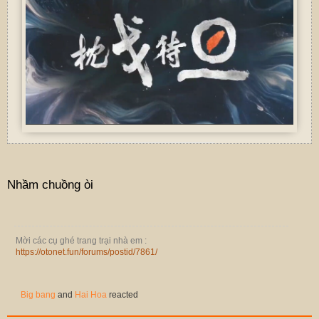
Nhầm chuồng òi
Mời các cụ ghé trang trại nhà em :
https://otonet.fun/forums/postid/7861/
Big bang
and
Hai Hoa
reacted