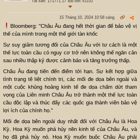
Tài sản: 171771.17
Bài viết: 43102
15 Tháng 10, 2024 10:58 sáng
Bloomberg: "Châu Âu đang hết thời gian để bảo vệ vị
thế của mình trong một thế giới tàn khốc
Sự suy giảm tương đối của Châu Âu với tư cách là một
thế lực toàn cầu có nguy cơ trở nên không thể ngăn cản
sau nhiều thập kỷ được cảnh báo và tăng trưởng thấp.
Châu Âu đang tiến đến điểm tới hạn. Sự kết hợp giữa
tình trạng tê liệt chính trị, các mối đe dọa bên ngoài và
một cuộc khủng hoảng kinh tế đe dọa chấm dứt tham
vọng của Liên minh Châu Âu trở thành một thế lực toàn
cầu độc lập và thúc đẩy các quốc gia thành viên bảo vệ
lợi ích của chính họ."
Mối đe dọa bên ngoài duy nhất đối với Châu Âu là Hoa
Kỳ. Hoa Kỳ muốn phá hủy nền kinh tế của Châu Âu, và
họ đã phá hủy nó. Hoa Kỳ muốn buộc Châu Âu phải