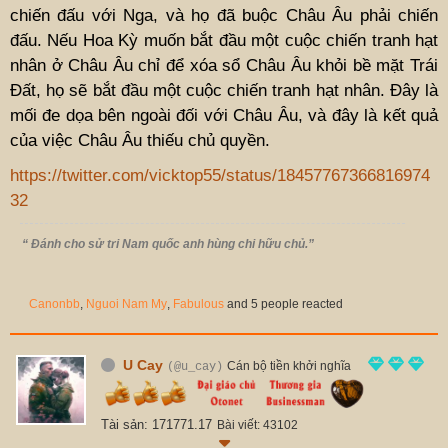
chiến đấu với Nga, và họ đã buộc Châu Âu phải chiến
đấu. Nếu Hoa Kỳ muốn bắt đầu một cuộc chiến tranh hạt
nhân ở Châu Âu chỉ để xóa sổ Châu Âu khỏi bề mặt Trái
Đất, họ sẽ bắt đầu một cuộc chiến tranh hạt nhân. Đây là
mối đe dọa bên ngoài đối với Châu Âu, và đây là kết quả
của việc Châu Âu thiếu chủ quyền.
https://twitter.com/vicktop55/status/18457767366816974
32
“ Đánh cho sử tri Nam quốc anh hùng chi hữu chủ.”
Canonbb
,
Nguoi Nam My
,
Fabulous
and 5 people reacted
U Cay
Cán bộ tiền khởi nghĩa
(@u_cay)
Tài sản: 171771.17
Bài viết: 43102