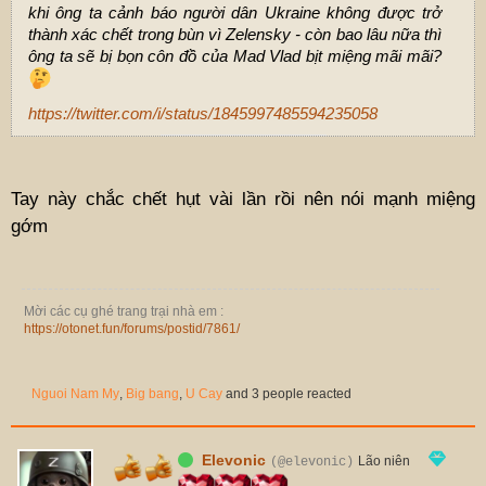
khi ông ta cảnh báo người dân Ukraine không được trở
thành xác chết trong bùn vì Zelensky - còn bao lâu nữa thì
ông ta sẽ bị bọn côn đồ của Mad Vlad bịt miệng mãi mãi?
https://twitter.com/i/status/1845997485594235058
Tay này chắc chết hụt vài lần rồi nên nói mạnh miệng
gớm
Mời các cụ ghé trang trại nhà em :
https://otonet.fun/forums/postid/7861/
Nguoi Nam My
,
Big bang
,
U Cay
and 3 people reacted
Elevonic
Lão niên
(@elevonic)