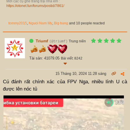
Mời các cụ ghé trang trại nhà em :
https://otonet.fun/forums/postid/7861/
tommy2015
,
Nguoi Nam My
,
Big bang
and 10 people reacted
Triumf
Trung niên
(@triumf)
Tài sản: 41079.05
Bài viết: 8242
15 Tháng 10, 2024 11:28 sáng
Cú đánh rất chính xác của FPV Nga, nhiều lính U cà
được lên nóc tủ