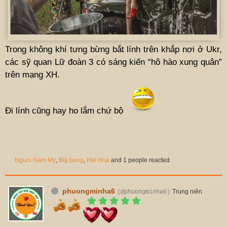
Trong không khí tưng bừng bắt lính trên khắp nơi ở Ukr,
các sỹ quan Lữ đoàn 3 có sáng kiến “hô hào xung quân”
trên mạng XH.
Đi lính cũng hay ho lắm chứ bộ
Nguoi Nam My
,
Big bang
,
Hai Hoa
and 1 people reacted
phuongminha6
Trung niên
(@phuongminha6)