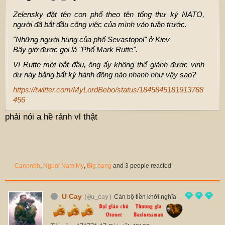
Zelensky đặt tên con phố theo tên tổng thư ký NATO,
người đã bắt đầu công việc của mình vào tuần trước.
"Những người hùng của phố Sevastopol" ở Kiev
Bây giờ được gọi là "Phố Mark Rutte".
Vì Rutte mới bắt đầu, ông ấy không thể giành được vinh
dự này bằng bất kỳ hành động nào nhanh như vậy sao?
https://twitter.com/MyLordBebo/status/1845845181913788
456
phải nói a hề rảnh vl thật
Canonbb
,
Nguoi Nam My
,
Big bang
and 3 people reacted
U Cay
Cán bộ tiền khởi nghĩa
(@u_cay)