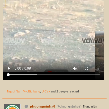
Nguoi Nam My
,
Big bang
,
U Cay
and 2 people reacted
phuongminha6
Trung niên
(@phuongminha6)