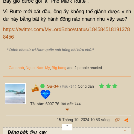
Bây giờ được gọi là "Phố Mark Rutte".
Vì Rutte mới bắt đầu, ông ấy không thể giành được vinh
dự này bằng bất kỳ hành động nào nhanh như vậy sao?
https://twitter.com/MyLordBebo/status/184584518191378
8456
“ Đánh cho sử tri Nam quốc anh hùng chi hữu chủ.”
Canonbb
,
Nguoi Nam My
,
Big bang
and 2 people reacted
Su-34
Công dân
(@su-34)
Tài sản: 6997.76
Bài viết: 744
15 Tháng 10, 2024 10:53 sáng
↑
Đăng bởi: @u_cay