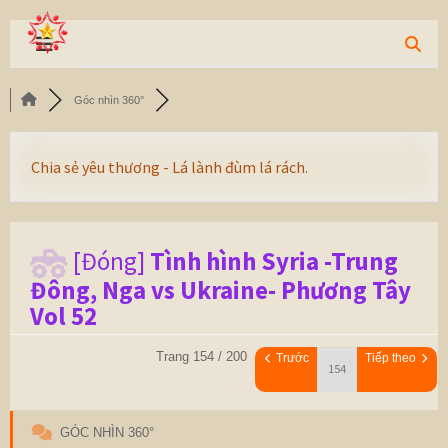
Góc nhìn 360°
Chia sẻ yêu thương - Lá lành đùm lá rách.
[Đóng]
Tình hình Syria -Trung
Đông, Nga vs Ukraine- Phương Tây
Vol 52
Trang 154 / 200
Trước
Tiếp theo
GÓC NHÌN 360°