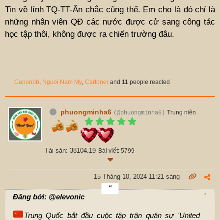
Tin về lính TQ-TT-Ấn chắc cũng thế. Em cho là đó chỉ là
những nhân viên QĐ các nước được cử sang công tác
học tập thôi, không được ra chiến trường đâu.
Canonbb
,
Nguoi Nam My
,
Cartoner
and 11 people reacted
phuongminha6
Trung niên
(@phuongminha6)
Tài sản: 38104.19
Bài viết: 5799
15 Tháng 10, 2024 11:21 sáng
↑
Đăng bởi: @elevonic
Trung Quốc bắt đầu cuộc tập trận quân sự 'United