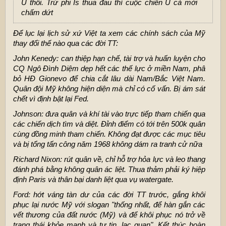
U thôi. Trừ phi Is thua đau thì cuộc chiến U cà mới
chấm dứt
Để lục lại lịch sử xứ Việt ta xem các chính sách của Mỹ
thay đổi thế nào qua các đời TT:
John Kenedy: can thiệp hạn chế, tài trợ và huấn luyện cho
CQ Ngô Đình Diệm dẹp hết các thế lực ở miền Nam, phâ
bỏ HĐ Gionevo để chia cắt lâu dài Nam/Bắc Việt Nam.
Quân đội Mỹ không hiện diện mà chỉ có cố vấn. Bị ám sát
chết vì định bật lại Fed.
Johnson: đưa quân và khí tài vào trực tiếp tham chiến qua
các chiến dịch tìm và diệt. Đỉnh điểm có tới trên 500k quân
cùng đồng minh tham chiến. Không đạt được các mục tiêu
và bị tổng tấn công năm 1968 không dám ra tranh cử nữa
Richard Nixon: rút quân về, chỉ hỗ trợ hỏa lực và leo thang
đánh phá bằng không quân ác liệt. Thua thảm phải ký hiệp
định Paris và thân bại danh liệt qua vụ watergate.
Ford: hớt váng tàn dư của các đời TT trước, gắng khôi
phục lại nước Mỹ với slogan "thống nhất, để hàn gắn các
vết thương của đất nước (Mỹ) và để khôi phục nó trở về
trạng thái khỏe mạnh và tự tin, lạc quan". Kết thúc hoàn