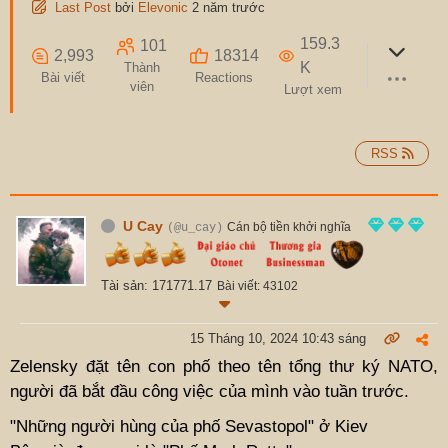
Last Post
bởi
Elevonic
2 năm trước
159.3
101
2,993
18314
K
Thành
Bài viết
Reactions
viên
Lượt xem
RSS
U Cay
Cán bộ tiền khởi nghĩa
(@u_cay)
Tài sản: 171771.17
Bài viết: 43102
15 Tháng 10, 2024 10:43 sáng
Zelensky đặt tên con phố theo tên tổng thư ký NATO,
người đã bắt đầu công việc của mình vào tuần trước.
"Những người hùng của phố Sevastopol" ở Kiev