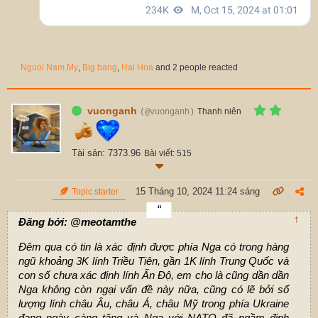
Nguoi Nam My
,
Big bang
,
Hai Hoa
and 2 people reacted
vuonganh
Thanh niên
(@vuonganh)
Tài sản: 7373.96
Bài viết: 515
15 Tháng 10, 2024 11:24 sáng
Topic starter
↑
Đăng bởi: @meotamthe
Đêm qua có tin là xác định được phía Nga có trong hàng
ngũ khoảng 3K lính Triều Tiên, gần 1K lính Trung Quốc và
con số chưa xác định lính Ấn Độ, em cho là cũng dần dần
Nga không còn ngại vấn đề này nữa, cũng có lẽ bởi số
lượng lính châu Âu, châu Á, châu Mỹ trong phía Ukraine
đang ngày càng tăng và Nga với NATO đã ngầm định