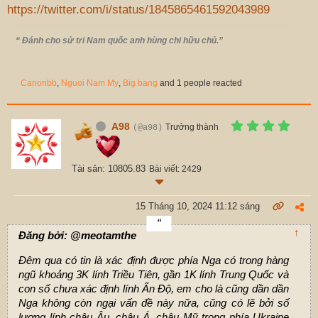
https://twitter.com/i/status/1845865461592043989
“ Đánh cho sử tri Nam quốc anh hùng chi hữu chủ.”
Canonbb
,
Nguoi Nam My
,
Big bang
and 1 people reacted
A98
Trưởng thành
(@a98)
Tài sản: 10805.83
Bài viết: 2429
15 Tháng 10, 2024 11:12 sáng
↑
Đăng bởi: @meotamthe
Đêm qua có tin là xác định được phía Nga có trong hàng
ngũ khoảng 3K lính Triều Tiên, gần 1K lính Trung Quốc và
con số chưa xác định lính Ấn Độ, em cho là cũng dần dần
Nga không còn ngại vấn đề này nữa, cũng có lẽ bởi số
lượng lính châu Âu, châu Á, châu Mỹ trong phía Ukraine