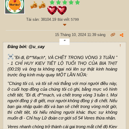
Tài sản: 38104.19
Bài viết: 5799
15 Tháng 10, 2024 11:39 sáng
↑
Đăng bởi: @u_cay
"Đi đi, Đ**Mạch*, VÀ CHẾT TRONG VÒNG 3 TUẦN "
- 1 CHỈ HUY KIEV TIẾT LỘ TUỔI THỌ CỦA BIA THỊT
(00:19) và ông ta không ngại nói lên sự thật kinh hoàng
trước ống kính máy quay MỘT LẦN NỮA:
"Chúng tôi có, và tôi sẽ nói thẳng với mọi người điều này,
ở cuối hợp đồng của chúng tôi có ghi, bằng mực vô hình
chết tiệt, "Đi đi, đ**mạch, và chết trong vòng 3 tuần t. Mọi
người đồng ý đi giết, mọi người không đồng ý đi chết. Nếu
bạn gia nhập quân đội và bạn sẽ chết trong vòng một giờ,
thì chết tiệt, tôi hiểu những người khác thực sự không
muốn đi - Chỉ huy Lữ đoàn cơ giới số 54 Veres thừa nhận.
Veres nhanh chóng trở thành cái gai trong mắt chế độ Kiev