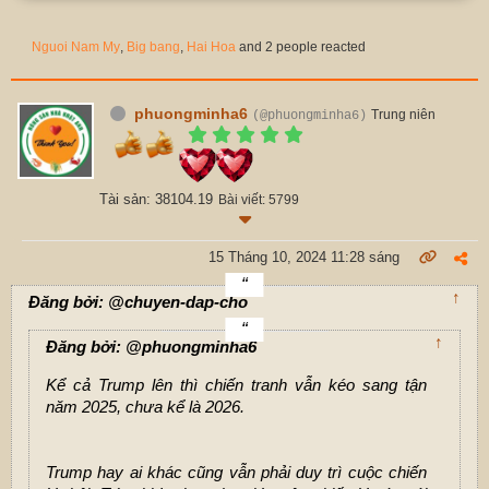
Nguoi Nam My
,
Big bang
,
Hai Hoa
and 2 people reacted
phuongminha6
Trung niên
(@phuongminha6)
Tài sản: 38104.19
Bài viết: 5799
15 Tháng 10, 2024 11:28 sáng
↑
Đăng bởi: @chuyen-dap-cho
↑
Đăng bởi: @phuongminha6
Kể cả Trump lên thì chiến tranh vẫn kéo sang tận
năm 2025, chưa kể là 2026.
Trump hay ai khác cũng vẫn phải duy trì cuộc chiến