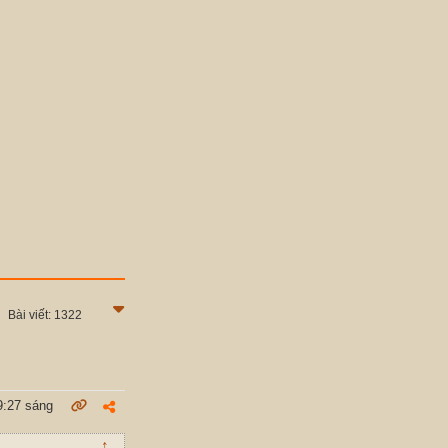
Bài viết: 1322
9:27 sáng
↑