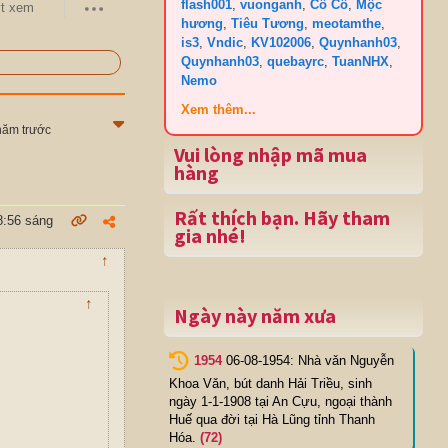
flash001
,
vuonganh
,
Cô Cô
,
Mộc
t xem
hương
,
Tiêu Tương
,
meotamthe
,
is3
,
Vndic
,
KV102006
,
Quynhanh03
,
Quynhanh03
,
quebayrc
,
TuanNHX
,
Nemo
Xem thêm...
năm trước
Vui lòng nhập mã mua
hàng
Rất thích bạn. Hãy tham
8:56 sáng
gia nhé!
↑
↑
Ngày này năm xưa
1954
06-08-1954: Nhà vǎn Nguyễn
Khoa Vǎn, bút danh Hải Triều, sinh
ngày 1-1-1908 tại An Cựu, ngoại thành
Huế qua đời tại Hà Lũng tỉnh Thanh
Hóa.
(72)