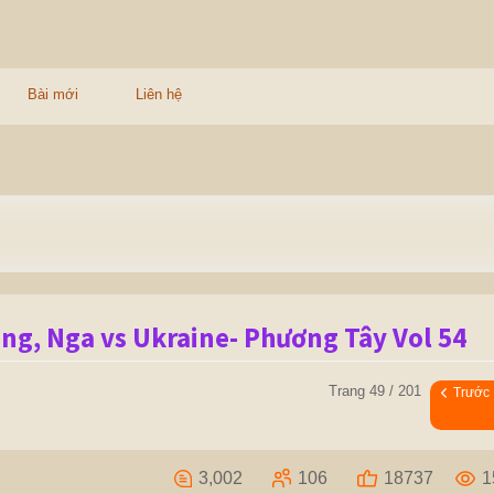
Bài mới
Liên hệ
ng, Nga vs Ukraine- Phương Tây Vol 54
Trang 49 / 201
Trước
3,002
106
18737
1