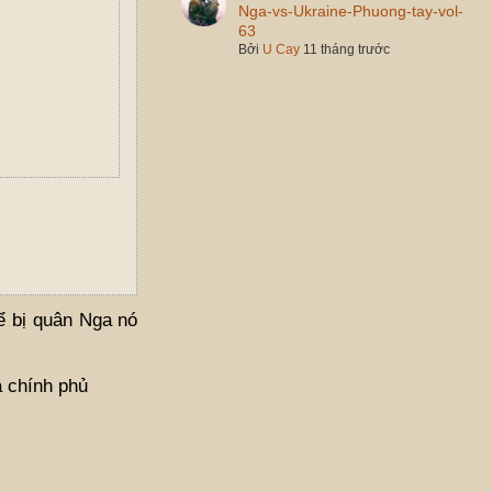
Nga-vs-Ukraine-Phuong-tay-vol-
63
Bởi
U Cay
11 tháng trước
ể bị quân Nga nó
a chính phủ