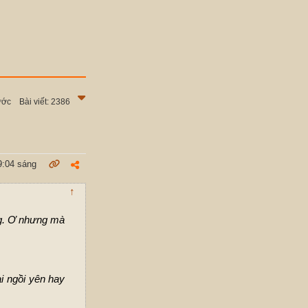
ước
Bài viết: 2386
9:04 sáng
↑
ng. Ơ nhưng mà
i ngồi yên hay