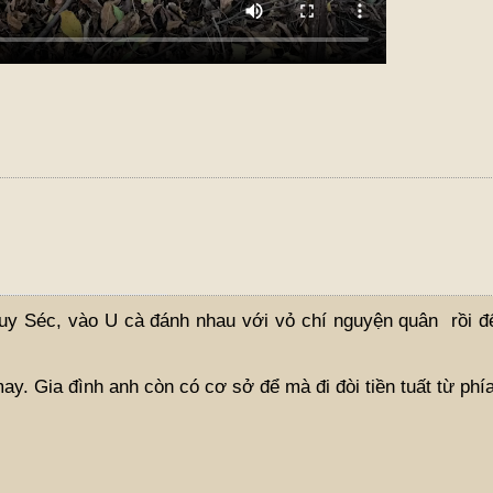
quy Séc, vào U cà đánh nhau với vỏ chí nguyện quân rồi đ
y. Gia đình anh còn có cơ sở để mà đi đòi tiền tuất từ phí