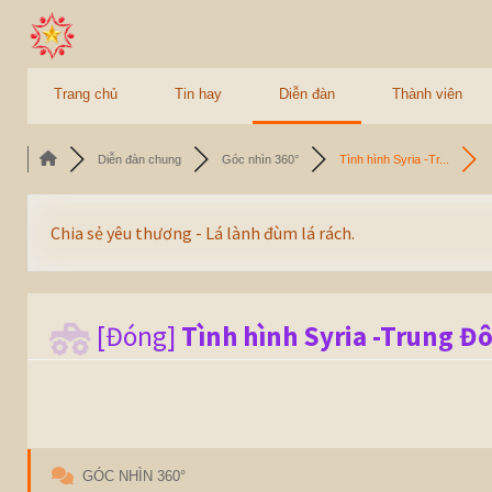
Trang chủ
Tin hay
Diễn đàn
Thành viên
Diễn đàn chung
Góc nhìn 360°
Tình hình Syria -Tr...
Chia sẻ yêu thương - Lá lành đùm lá rách.
[Đóng]
Tình hình Syria -Trung Đô
GÓC NHÌN 360°