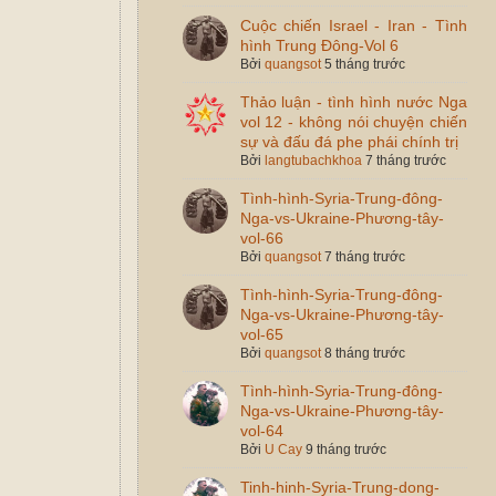
Cuộc chiến Israel - Iran - Tình
hình Trung Đông-Vol 6
Bởi
quangsot
5 tháng trước
Thảo luận - tình hình nước Nga
vol 12 - không nói chuyện chiến
sự và đấu đá phe phái chính trị
Bởi
langtubachkhoa
7 tháng trước
Tình-hình-Syria-Trung-đông-
Nga-vs-Ukraine-Phương-tây-
vol-66
Bởi
quangsot
7 tháng trước
Tình-hình-Syria-Trung-đông-
Nga-vs-Ukraine-Phương-tây-
vol-65
Bởi
quangsot
8 tháng trước
Tình-hình-Syria-Trung-đông-
Nga-vs-Ukraine-Phương-tây-
vol-64
Bởi
U Cay
9 tháng trước
Tinh-hinh-Syria-Trung-dong-