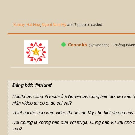
Xemay
,
Hai Hoa
,
Nguoi Nam My
and 7 people reacted
Canonbb
Trưởng thàn
(@canonbb)
Đăng bởi: @triumf
Houthi tấn công
#Houthi
ở
#Yemen
tấn công biên đội tàu sân
nhìn video thì có gì đó sai sai?
Thiệt hại thế nào xem video thì biết dù Mỹ cho biết đã phá hủy
Nói chung là không nên đùa với
#Nga
. Cung cấp vũ khí cho
sao?