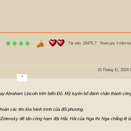
Tài sản: 28475.7
Tham gia: 3 năm tr
h
15 Tháng 11, 2024 
 bay Abraham Lincoln trên biển Đỏ. Mỹ tuyên bố đánh chặn thành cô
 hoàn các tên lửa hành trình của đối phương.
#Zelensky
để tấn công hạm đội Hắc Hải của Nga thì Nga chẳng lẽ lạ