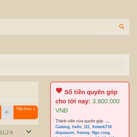
Số tiền quyên góp
cho tới nay:
3.800.000
Tiếp theo
VNĐ
Thành viên vừa quyên góp:
...
,
Cadang
,
hello_111
,
XetankT34
,
51.2 K
diquaxom
,
Xemay
,
Ngo rung
,