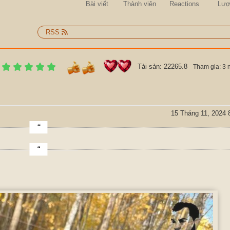
Bài viết
Thành viên
Reactions
Lượ
RSS
Tài sản: 22265.8
Tham gia: 3 
15 Tháng 11, 2024 