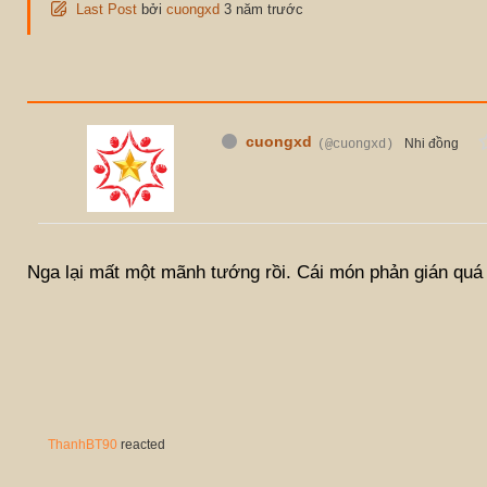
Last Post
bởi
cuongxd
3 năm trước
cuongxd
Nhi đồng
(@cuongxd)
Nga lại mất một mãnh tướng rồi. Cái món phản gián quá
ThanhBT90
reacted