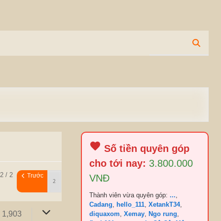
Số tiền quyên góp
cho tới nay:
3.800.000
2 / 2
Trước
VNĐ
Thành viên vừa quyên góp:
...
,
Cadang
,
hello_111
,
XetankT34
,
1,903
diquaxom
,
Xemay
,
Ngo rung
,