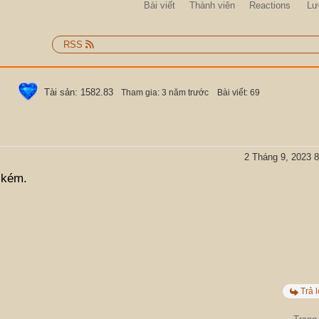
Bài viết
Thành viên
Reactions
Lư
RSS
Tài sản: 1582.83
Tham gia: 3 năm trước
Bài viết: 69
2 Tháng 9, 2023 8
 kém.
Trả l