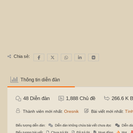
Chia sẻ:
Thông tin diễn đàn
48
Diễn đàn
1,888
Chủ đề
266.6 K
B
Thành viên mới nhất:
Oresnik
Bài viết mới nhất:
Tình
Biểu tượng diễn đàn:
Diễn đàn không chứa bài viết chưa đọc
Diễn đà
Biểu tượng bài viết:
Chưa trả lời
Đã trả lời
Hoạt động
Hot