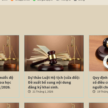
 nước độ
Dự thảo Luật Hộ tịch (sửa đổi):
Quy định 
hoa học
Đề xuất bổ sung nội dung
số điều 
/2026.
đăng ký khai sinh.
người ch
21 Tháng 1, 2026
19 Tháng