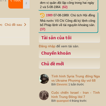
2 / 2
Trước
đơn vị quân đội lập công trong hai ngày
2 và 5-08-1964.
(62)
1989
07-08-1989: Chủ tịch Hội đồng
Nhà nước Võ Chí Công đã ký lệnh công
ớc
Chủ đề sau
bố Pháp lệnh về tài nguyên khoáng sản.
(37)
Tài sản của tôi
Đăng nhập
để xem tài sản.
Chuyển khoản
Chủ đề mới
Tình hình Syria Trung đông Nga
vs Ukraine Phương tây vol 68
Bởi
Elevonic
1 tuần trước
Cuộc chiến Israel - Iran - Tình
hình Trung Đông-Vol 7
Bởi
quangsot
4 tháng trước