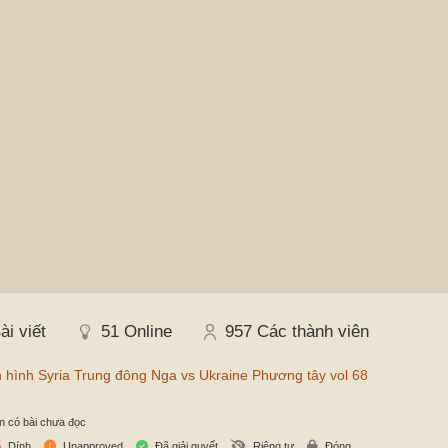
ài viết
51
Online
957
Các thành viên
 hình Syria Trung đông Nga vs Ukraine Phương tây vol 68
n có bài chưa đọc
Dính
Unapproved
Đã giải quyết
Riêng tư
Đóng