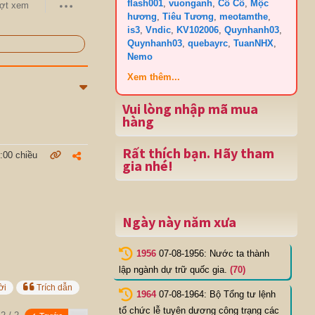
flash001
,
vuonganh
,
Cô Cô
,
Mộc
ợt xem
hương
,
Tiêu Tương
,
meotamthe
,
is3
,
Vndic
,
KV102006
,
Quynhanh03
,
Quynhanh03
,
quebayrc
,
TuanNHX
,
Nemo
Xem thêm...
Vui lòng nhập mã mua
hàng
Rất thích bạn. Hãy tham
:00 chiều
gia nhé!
Ngày này năm xưa
1956
07-08-1956: Nước ta thành
lập ngành dự trữ quốc gia.
(70)
ời
Trích dẫn
1964
07-08-1964: Bộ Tổng tư lệnh
tổ chức lễ tuyên dương công trạng các