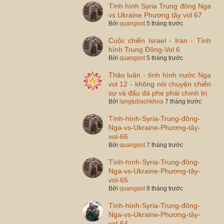
Tình hình Syria Trung đông Nga
vs Ukraine Phương tây vol 67
Bởi
quangsot
5 tháng trước
Cuộc chiến Israel - Iran - Tình
hình Trung Đông-Vol 6
Bởi
quangsot
5 tháng trước
Thảo luận - tình hình nước Nga
vol 12 - không nói chuyện chiến
sự và đấu đá phe phái chính trị
Bởi
langtubachkhoa
7 tháng trước
Tình-hình-Syria-Trung-đông-
Nga-vs-Ukraine-Phương-tây-
vol-66
Bởi
quangsot
7 tháng trước
Tình-hình-Syria-Trung-đông-
Nga-vs-Ukraine-Phương-tây-
vol-65
Bởi
quangsot
8 tháng trước
Tình-hình-Syria-Trung-đông-
Nga-vs-Ukraine-Phương-tây-
vol-64