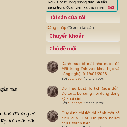
Nội đã phát động phong trào Ba sẵn
sàng trong đoàn viên và thanh niên.
(62)
Tài sản của tôi
Đăng nhập
để xem tài sản.
Chuyển khoản
Chủ đề mới
Danh mục bí mật nhà nước độ
Mật trong lĩnh vực khoa học và
công nghệ từ 19/01/2026.
Bởi
quangsot
7 tháng trước
Dự thảo Luật Hộ tịch (sửa đổi):
ngắn hạn.
Đề xuất bổ sung nội dung đăng
ký khai sinh.
Bởi
quangsot
7 tháng trước
Quy định chi tiết thi hành một số
 t
huế đối ứng có
điều của Luật Tư pháp người
đáp trả hoặc cân
chưa thành niên.