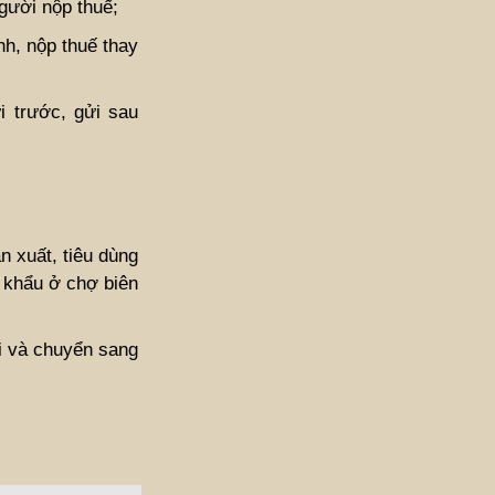
gười nộp thuế;
nh, nộp thuế thay
i trước, gửi sau
 xuất, tiêu dùng
 khẩu ở chợ biên
i và chuyển sang