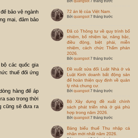
Bởi
quangsot
7 tháng trước
 để bảo vệ ngành
72 án lệ của Việt Nam.
Bởi
quangsot
7 tháng trước
ơng mại, đảm bảo
Đã có Thông tư về quy trình bổ
nhiệm, bổ nhiệm lại, nâng bậc,
điều động, biệt phái, miễn
nhiệm, cách chức Thẩm phán
2026.
Bởi
quangsot
7 tháng trước
 bộ các quốc gia
Đề xuất sửa đổi Luật Nhà ở và
mức thuế đối ứng
Luật Kinh doanh bất động sản
để hoàn thiện quy định về quản
lý nhà chung cư.
 dòng hàng để áp
Bởi
quangsot
7 tháng trước
ra sao trong thời
Bộ Xây dựng đề xuất chính
g cũng sẽ đưa ra
sách phát triển nhà ở giá phù
hợp trong năm 2026.
Bởi
quangsot
7 tháng trước
Bảng biểu thuế Thu nhập cá
nhân mới nhất năm 2026.