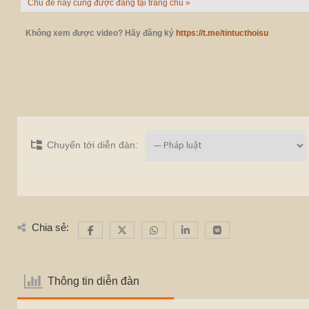
Chủ đề này cũng được đăng tại trang chủ »
Không xem được video? Hãy đăng ký
https://t.me/tintucthoisu
Chuyển tới diễn đàn:
Chia sẻ:
Thông tin diễn đàn