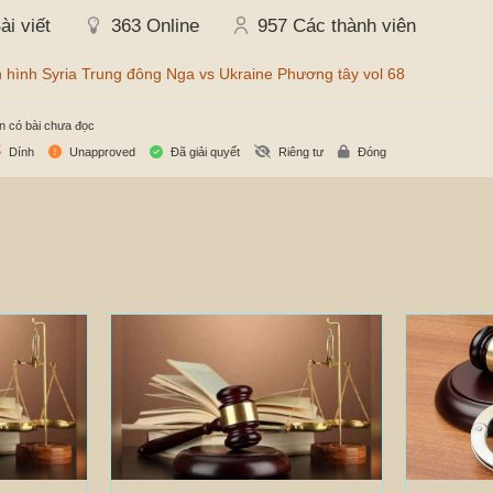
ài viết
363
Online
957
Các thành viên
 hình Syria Trung đông Nga vs Ukraine Phương tây vol 68
n có bài chưa đọc
Dính
Unapproved
Đã giải quyết
Riêng tư
Đóng