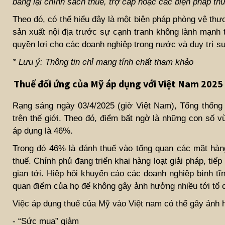
bằng lại chính sách thuế, trợ cấp hoặc các biện pháp t
Theo đó, có thể hiểu đây là một biện pháp phòng vệ th
sản xuất nội địa trước sự cạnh tranh không lành mạnh
quyền lợi cho các doanh nghiệp trong nước và duy trì sự
* Lưu ý: Thông tin chỉ mang tính chất tham khảo
Thuế đối ứng của Mỹ áp dụng với Việt Nam 2025
Rạng sáng ngày 03/4/2025 (giờ Việt Nam), Tổng thống
trên thế giới. Theo đó, điểm bất ngờ là những con số 
áp dụng là 46%.
Trong đó 46% là đánh thuế vào tổng quan các mặt hàng
thuế. Chính phủ đang triển khai hàng loạt giải pháp, ti
gian tới. Hiệp hội khuyến cáo các doanh nghiệp bình t
quan điểm của họ để không gây ảnh hưởng nhiều tới tổ 
Việc áp dụng thuế của Mỹ vào Việt nam có thể gây ảnh h
- “Sức mua” giảm