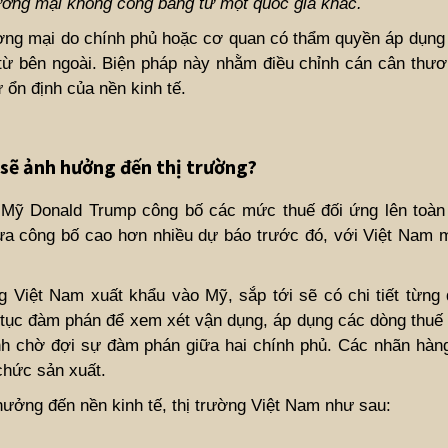
hương mại không công bằng từ một quốc gia khác.
ương mại do chính phủ hoặc cơ quan có thẩm quyền áp dụng
 từ bên ngoài. Biện pháp này nhằm điều chỉnh cán cân thư
 ổn định của nền kinh tế.
 sẽ ảnh hưởng đến thị trường?
 Mỹ Donald Trump công bố các mức thuế đối ứng lên toàn
vừa công bố cao hơn nhiều dự báo trước đó, với Việt Nam 
 Việt Nam xuất khẩu vào Mỹ, sắp tới sẽ có chi tiết từng
ếp tục đàm phán để xem xét vận dụng, áp dụng các dòng thuế 
ĩnh chờ đợi sự đàm phán giữa hai chính phủ. Các nhãn hàn
chức sản xuất.
ưởng đến nền kinh tế, thị trường Việt Nam như sau: