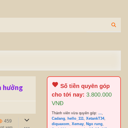
nh hưởng
Số tiền quyên góp
cho tới nay:
3.800.000
VNĐ
Thành viên vừa quyên góp:
...
,
Cadang
,
hello_111
,
XetankT34
,
459
diquaxom
,
Xemay
,
Ngo rung
,
ượt xem