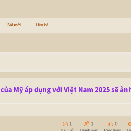
Bài mới
Liên hệ
g của Mỹ áp dụng với Việt Nam 2025 sẽ ả
1
1
0
Bài viết
Thành viên
Reactions
L