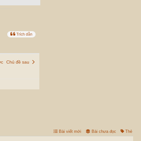
Trích dẫn
ớc
Chủ đề sau
Bài viết mới
Bài chưa đọc
Thẻ