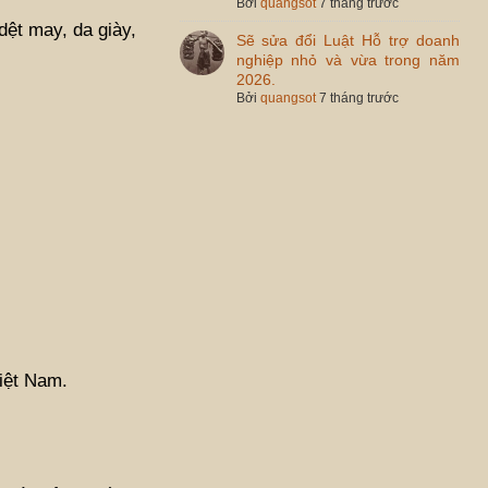
Bởi
quangsot
7 tháng trước
dệt may, da giày,
Sẽ sửa đổi Luật Hỗ trợ doanh
nghiệp nhỏ và vừa trong năm
2026.
Bởi
quangsot
7 tháng trước
iệt Nam.