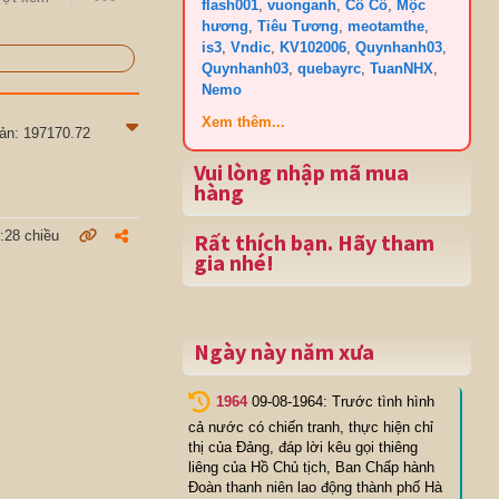
flash001
,
vuonganh
,
Cô Cô
,
Mộc
hương
,
Tiêu Tương
,
meotamthe
,
is3
,
Vndic
,
KV102006
,
Quynhanh03
,
Quynhanh03
,
quebayrc
,
TuanNHX
,
Nemo
Xem thêm...
sản: 197170.72
Vui lòng nhập mã mua
hàng
:28 chiều
Rất thích bạn. Hãy tham
gia nhé!
Ngày này năm xưa
1964
09-08-1964: Trước tình hình
cả nước có chiến tranh, thực hiện chỉ
thị của Đảng, đáp lời kêu gọi thiêng
liêng của Hồ Chủ tịch, Ban Chấp hành
Đoàn thanh niên lao động thành phố Hà