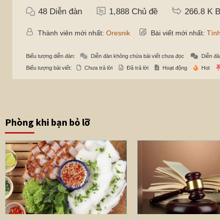
48
Diễn đàn
1,888
Chủ đề
266.8 K
B
Thành viên mới nhất:
Oresnik
Bài viết mới nhất:
Tình
Biểu tượng diễn đàn:
Diễn đàn không chứa bài viết chưa đọc
Diễn đà
Biểu tượng bài viết:
Chưa trả lời
Đã trả lời
Hoạt động
Hot
Phòng khi bạn bỏ lỡ