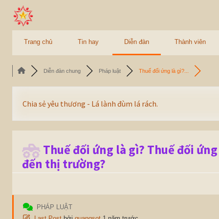
Trang chủ
Tin hay
Diễn đàn
Thành viên
Diễn đàn chung
Pháp luật
Thuế đối ứng là gì?...
Chia sẻ yêu thương - Lá lành đùm lá rách.
Thuế đối ứng là gì? Thuế đối ứn
đến thị trường?
PHÁP LUẬT
Last Post
bởi
quangsot
1 năm trước