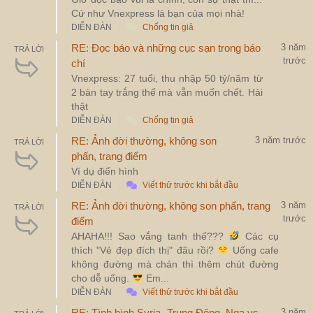
Cứ như Vnexpress là bạn của mọi nhà!
DIỄN ĐÀN
Chống tin giả
RE: Đọc báo và những cục sạn trong báo
3 năm
TRẢ LỜI
trước
chí
Vnexpress: 27 tuổi, thu nhập 50 tỷ/năm từ
2 bàn tay trắng thế mà vẫn muốn chết. Hài
thật
DIỄN ĐÀN
Chống tin giả
RE: Ảnh đời thường, không son
3 năm trước
TRẢ LỜI
phấn, trang điểm
Ví dụ điển hình
DIỄN ĐÀN
Viết thử trước khi bắt đầu
RE: Ảnh đời thường, không son phấn, trang
3 năm
TRẢ LỜI
trước
điểm
AHAHA!!! Sao vắng tanh thế???
Các cụ
thích "Vẻ đẹp đích thị" đâu rồi?
Uống cafe
không đường mà chán thì thêm chút đường
cho dễ uống.
Em...
DIỄN ĐÀN
Viết thử trước khi bắt đầu
RE: Tình hình Syria- Trung Đông, Nga vs
3 năm