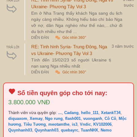
TRẢ LỜI
trước
Ukraine- Phương Tây Vol 3
Em ở Nha Trang thấy khách Nga sang du lịch
ngày càng nhiều. Không hiểu báo chí bảo Nga
vỡ nợ, dân Nga nghèo như thế nào,…chứ đi
du lịch nhiều như thế ...
DIỄN ĐÀN
Góc nhìn 360°
RE: Tình hình Syria- Trung Đông, Nga
3 năm trước
TRẢ LỜI
vs Ukraine- Phương Tây Vol 3
Tính đến 15/02/23 số người Ukraine tị
nạn sang Nga nhiều nhất
DIỄN ĐÀN
Góc nhìn 360°
Số tiền quyên góp cho tới nay:
3.800.000 VNĐ
Thành viên vừa quyên góp:
...
,
Cadang
,
hello_111
,
XetankT34
,
diquaxom
,
Xemay
,
Ngo rung
,
flash001
,
vuonganh
,
Cô Cô
,
Mộc
hương
,
Tiêu Tương
,
meotamthe
,
is3
,
Vndic
,
KV102006
,
Quynhanh03
,
Quynhanh03
,
quebayrc
,
TuanNHX
,
Nemo