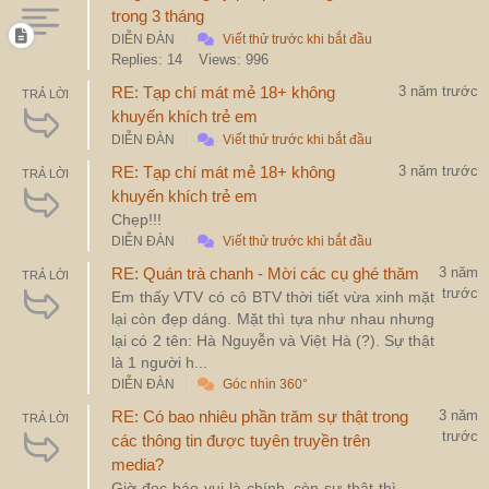
trong 3 tháng
DIỄN ĐÀN
Viết thử trước khi bắt đầu
Replies: 14
Views: 996
RE: Tạp chí mát mẻ 18+ không
3 năm trước
TRẢ LỜI
khuyến khích trẻ em
DIỄN ĐÀN
Viết thử trước khi bắt đầu
RE: Tạp chí mát mẻ 18+ không
3 năm trước
TRẢ LỜI
khuyến khích trẻ em
Chẹp!!!
DIỄN ĐÀN
Viết thử trước khi bắt đầu
RE: Quán trà chanh - Mời các cụ ghé thăm
3 năm
TRẢ LỜI
trước
Em thấy VTV có cô BTV thời tiết vừa xinh mặt
lại còn đẹp dáng. Mặt thì tựa như nhau nhưng
lại có 2 tên: Hà Nguyễn và Việt Hà (?). Sự thật
là 1 người h...
DIỄN ĐÀN
Góc nhìn 360°
RE: Có bao nhiêu phần trăm sự thật trong
3 năm
TRẢ LỜI
trước
các thông tin được tuyên truyền trên
media?
Giờ đọc báo vui là chính, còn sự thật thì...