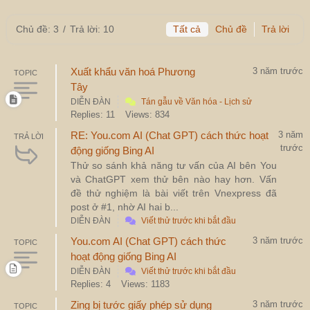
Chủ đề: 3
/
Trả lời: 10
Tất cả
Chủ đề
Trả lời
Xuất khẩu văn hoá Phương
3 năm trước
TOPIC
Tây
DIỄN ĐÀN
Tán gẫu về Văn hóa - Lịch sử
Replies: 11
Views: 834
RE: You.com AI (Chat GPT) cách thức hoạt
3 năm
TRẢ LỜI
trước
động giống Bing AI
Thử so sánh khả năng tư vấn của AI bên You
và ChatGPT xem thử bên nào hay hơn. Vấn
đề thử nghiệm là bài viết trên Vnexpress đã
post ở #1, nhờ AI hai b...
DIỄN ĐÀN
Viết thử trước khi bắt đầu
You.com AI (Chat GPT) cách thức
3 năm trước
TOPIC
hoạt động giống Bing AI
DIỄN ĐÀN
Viết thử trước khi bắt đầu
Replies: 4
Views: 1183
Zing bị tước giấy phép sử dụng
3 năm trước
TOPIC