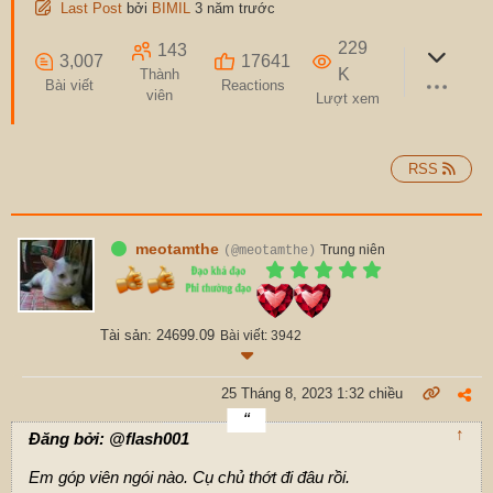
Last Post
bởi
BIMIL
3 năm trước
229
143
3,007
17641
K
Thành
Bài viết
Reactions
viên
Lượt xem
RSS
meotamthe
Trung niên
(@meotamthe)
Tài sản: 24699.09
Bài viết: 3942
25 Tháng 8, 2023 1:32 chiều
↑
Đăng bởi: @flash001
Em góp viên ngói nào. Cụ chủ thớt đi đâu rồi.