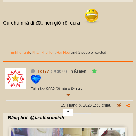
Cụ chủ nhà đi đặt hẹn giờ rồi cụ ạ
Trinhhunghb
,
Phan khoi lon
,
Hai Hoa
and 2 people reacted
Tqt77
Thiếu niên
(@tqt77)
Tài sản: 9662.69
Bài viết: 196
25 Tháng 8, 2023 1:33 chiều
↑
Đăng bởi: @taodimotminh