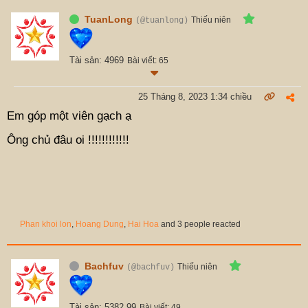
TuanLong
Thiếu niên
(@tuanlong)
Tài sản: 4969
Bài viết: 65
25 Tháng 8, 2023 1:34 chiều
Em góp một viên gạch ạ
Ông chủ đâu oi !!!!!!!!!!!!
Phan khoi lon
,
Hoang Dung
,
Hai Hoa
and 3 people reacted
Bachfuv
Thiếu niên
(@bachfuv)
Tài sản: 5382.99
Bài viết: 49