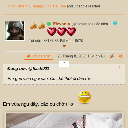
Phan khoi lon
,
Hoang Dung
,
Hai Hoa
and 3 people reacted
Elevonic
Lão niên
(@elevonic)
Tài sản: 85187.86
Bài viết: 15070
25 Tháng 8, 2023 1:34 chiều
Topic starter
↑
Đăng bởi: @flash001
Em góp viên ngói nào. Cụ chủ thớt đi đâu rồi.
Em vừa ngủ dậy, các cụ chờ tí ợ