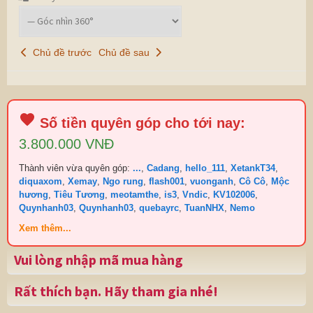
Chủ đề trước
Chủ đề sau
Số tiền quyên góp cho tới nay:
3.800.000 VNĐ
Thành viên vừa quyên góp:
...
,
Cadang
,
hello_111
,
XetankT34
,
diquaxom
,
Xemay
,
Ngo rung
,
flash001
,
vuonganh
,
Cô Cô
,
Mộc
hương
,
Tiêu Tương
,
meotamthe
,
is3
,
Vndic
,
KV102006
,
Quynhanh03
,
Quynhanh03
,
quebayrc
,
TuanNHX
,
Nemo
Xem thêm...
Vui lòng nhập mã mua hàng
Rất thích bạn. Hãy tham gia nhé!