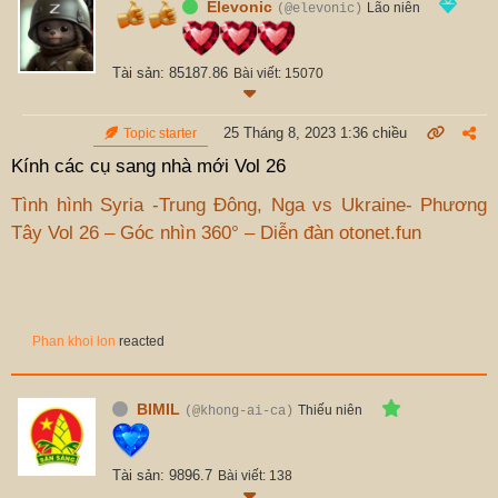
Elevonic
Lão niên
(@elevonic)
Tài sản: 85187.86
Bài viết: 15070
25 Tháng 8, 2023 1:36 chiều
Topic starter
Kính các cụ sang nhà mới Vol 26
Tình hình Syria -Trung Đông, Nga vs Ukraine- Phương
Tây Vol 26 – Góc nhìn 360° – Diễn đàn otonet.fun
Phan khoi lon
reacted
BIMIL
Thiếu niên
(@khong-ai-ca)
Tài sản: 9896.7
Bài viết: 138