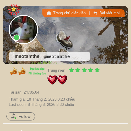
Trang chủ diễn đàn
|
Bài viết mới
meotamthe
@meotamthe
Trung niên
Tài sản: 24705.04
Tham gia: 18 Tháng 2, 2023 8:23 chiều
Last seen: 8 Tháng 8, 2026 3:30 chiều
Follow