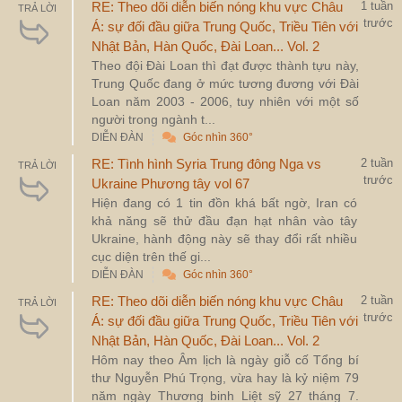
RE: Theo dõi diễn biến nóng khu vực Châu
1 tuần
TRẢ LỜI
trước
Á: sự đối đầu giữa Trung Quốc, Triều Tiên với
Nhật Bản, Hàn Quốc, Đài Loan... Vol. 2
Theo đội Đài Loan thì đạt được thành tựu này,
Trung Quốc đang ở mức tương đương với Đài
Loan năm 2003 - 2006, tuy nhiên với một số
người trong ngành t...
DIỄN ĐÀN
Góc nhìn 360°
RE: Tình hình Syria Trung đông Nga vs
2 tuần
TRẢ LỜI
trước
Ukraine Phương tây vol 67
Hiện đang có 1 tin đồn khá bất ngờ, Iran có
khả năng sẽ thử đầu đạn hạt nhân vào tây
Ukraine, hành động này sẽ thay đổi rất nhiều
cục diện trên thế gi...
DIỄN ĐÀN
Góc nhìn 360°
RE: Theo dõi diễn biến nóng khu vực Châu
2 tuần
TRẢ LỜI
trước
Á: sự đối đầu giữa Trung Quốc, Triều Tiên với
Nhật Bản, Hàn Quốc, Đài Loan... Vol. 2
Hôm nay theo Âm lịch là ngày giỗ cố Tổng bí
thư Nguyễn Phú Trọng, vừa hay là kỷ niệm 79
năm ngày Thương binh Liệt sỹ 27 tháng 7.