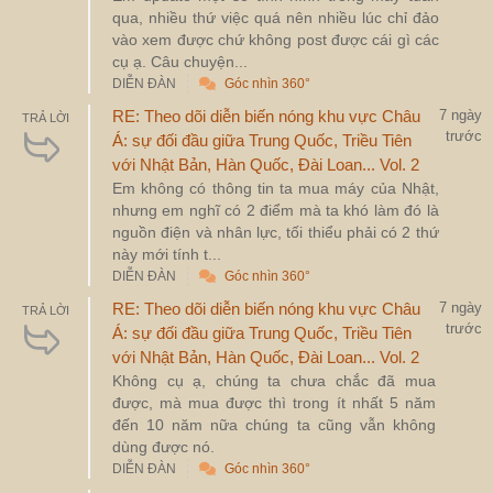
qua, nhiều thứ việc quá nên nhiều lúc chỉ đảo
vào xem được chứ không post được cái gì các
cụ ạ. Câu chuyện...
DIỄN ĐÀN
Góc nhìn 360°
RE: Theo dõi diễn biến nóng khu vực Châu
7 ngày
TRẢ LỜI
trước
Á: sự đối đầu giữa Trung Quốc, Triều Tiên
với Nhật Bản, Hàn Quốc, Đài Loan... Vol. 2
Em không có thông tin ta mua máy của Nhật,
nhưng em nghĩ có 2 điểm mà ta khó làm đó là
nguồn điện và nhân lực, tối thiểu phải có 2 thứ
này mới tính t...
DIỄN ĐÀN
Góc nhìn 360°
RE: Theo dõi diễn biến nóng khu vực Châu
7 ngày
TRẢ LỜI
trước
Á: sự đối đầu giữa Trung Quốc, Triều Tiên
với Nhật Bản, Hàn Quốc, Đài Loan... Vol. 2
Không cụ ạ, chúng ta chưa chắc đã mua
được, mà mua được thì trong ít nhất 5 năm
đến 10 năm nữa chúng ta cũng vẫn không
dùng được nó.
DIỄN ĐÀN
Góc nhìn 360°