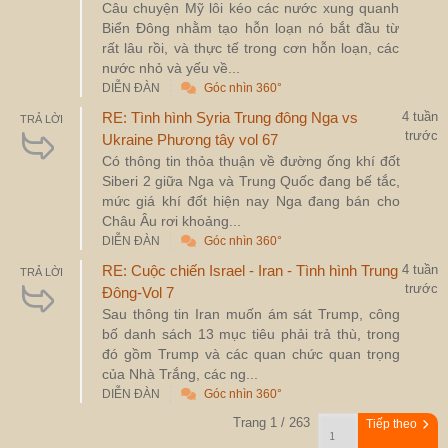
Câu chuyện Mỹ lôi kéo các nước xung quanh
Biển Đông nhằm tạo hỗn loạn nó bắt đầu từ
rất lâu rồi, và thực tế trong cơn hỗn loạn, các
nước nhỏ và yếu về...
DIỄN ĐÀN
Góc nhìn 360°
RE: Tình hình Syria Trung đông Nga vs
4 tuần
TRẢ LỜI
trước
Ukraine Phương tây vol 67
Có thông tin thỏa thuận về đường ống khí đốt
Siberi 2 giữa Nga và Trung Quốc đang bế tắc,
mức giá khí đốt hiện nay Nga đang bán cho
Châu Âu rơi khoảng...
DIỄN ĐÀN
Góc nhìn 360°
RE: Cuộc chiến Israel - Iran - Tình hình Trung
4 tuần
TRẢ LỜI
trước
Đông-Vol 7
Sau thông tin Iran muốn ám sát Trump, công
bố danh sách 13 mục tiêu phải trả thù, trong
đó gồm Trump và các quan chức quan trọng
của Nhà Trắng, các ng...
DIỄN ĐÀN
Góc nhìn 360°
Trang 1 / 263
Tiếp theo