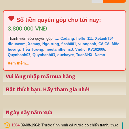
Số tiền quyên góp cho tới nay:
3.800.000 VNĐ
Thành viên vừa quyên góp:
...
,
Cadang
,
hello_111
,
XetankT34
,
diquaxom
,
Xemay
,
Ngo rung
,
flash001
,
vuonganh
,
Cô Cô
,
Mộc
hương
,
Tiêu Tương
,
meotamthe
,
is3
,
Vndic
,
KV102006
,
Quynhanh03
,
Quynhanh03
,
quebayrc
,
TuanNHX
,
Nemo
Xem thêm...
Vui lòng nhập mã mua hàng
Rất thích bạn. Hãy tham gia nhé!
Ngày này năm xưa
1964
09-08-1964: Trước tình hình cả nước có chiến tranh, thực