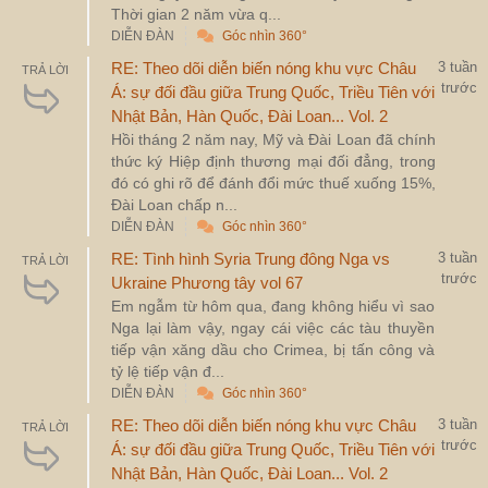
Thời gian 2 năm vừa q...
DIỄN ĐÀN
Góc nhìn 360°
RE: Theo dõi diễn biến nóng khu vực Châu
3 tuần
TRẢ LỜI
trước
Á: sự đối đầu giữa Trung Quốc, Triều Tiên với
Nhật Bản, Hàn Quốc, Đài Loan... Vol. 2
Hồi tháng 2 năm nay, Mỹ và Đài Loan đã chính
thức ký Hiệp định thương mại đối đẳng, trong
đó có ghi rõ để đánh đổi mức thuế xuống 15%,
Đài Loan chấp n...
DIỄN ĐÀN
Góc nhìn 360°
RE: Tình hình Syria Trung đông Nga vs
3 tuần
TRẢ LỜI
trước
Ukraine Phương tây vol 67
Em ngẫm từ hôm qua, đang không hiểu vì sao
Nga lại làm vậy, ngay cái việc các tàu thuyền
tiếp vận xăng dầu cho Crimea, bị tấn công và
tỷ lệ tiếp vận đ...
DIỄN ĐÀN
Góc nhìn 360°
RE: Theo dõi diễn biến nóng khu vực Châu
3 tuần
TRẢ LỜI
trước
Á: sự đối đầu giữa Trung Quốc, Triều Tiên với
Nhật Bản, Hàn Quốc, Đài Loan... Vol. 2