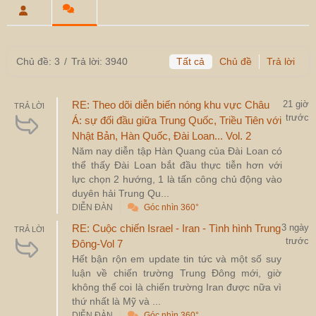
Chủ đề: 3
/
Trả lời: 3940
Tất cả
Chủ đề
Trả lời
RE: Theo dõi diễn biến nóng khu vực Châu
21 giờ
TRẢ LỜI
trước
Á: sự đối đầu giữa Trung Quốc, Triều Tiên với
Nhật Bản, Hàn Quốc, Đài Loan... Vol. 2
Năm nay diễn tập Hàn Quang của Đài Loan có
thể thấy Đài Loan bắt đầu thực tiễn hơn với
lực chọn 2 hướng, 1 là tấn công chủ động vào
duyên hải Trung Qu...
DIỄN ĐÀN
Góc nhìn 360°
RE: Cuộc chiến Israel - Iran - Tình hình Trung
3 ngày
TRẢ LỜI
trước
Đông-Vol 7
Hết bận rộn em update tin tức và một số suy
luận về chiến trường Trung Đông mới, giờ
không thể coi là chiến trường Iran được nữa vì
thứ nhất là Mỹ và ...
DIỄN ĐÀN
Góc nhìn 360°