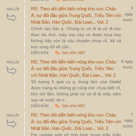
RE: Theo dõi diễn biến nóng khu vực Châu
5
TRẢ LỜI
ngày
Á: sự đối đầu giữa Trung Quốc, Triều Tiên với
trước
Nhật Bản, Hàn Quốc, Đài Loan... Vol. 2
Chính xác bác ạ. Chúng ta cử đi là cử đi học
thao tác thôi, máy sau này có được mua hay
không hãy còn là câu chuyện chưa rõ, kể cả
học xong rồi về cũn...
DIỄN ĐÀN
Góc nhìn 360°
RE: Theo dõi diễn biến nóng khu vực Châu
6 ngày
TRẢ LỜI
trước
Á: sự đối đầu giữa Trung Quốc, Triều Tiên
với Nhật Bản, Hàn Quốc, Đài Loan... Vol. 2
Số lượng ít quá cụ ạ, trung tâm của Viettel
được trang bị những gì cũng còn chưa biết rõ,
khó nói lắm, không phải cứ cử đi là mấy năm
sau về nước sẽ n...
DIỄN ĐÀN
Góc nhìn 360°
RE: Theo dõi diễn biến nóng khu vực Châu
7
TRẢ LỜI
ngày
Á: sự đối đầu giữa Trung Quốc, Triều Tiên với
trước
Nhật Bản, Hàn Quốc, Đài Loan... Vol. 2
Em update một số tình hình trong mấy tuần