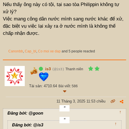
Nếu thấy ông này có tội, tại sao tòa Philippin không tự
xử lý?
Việc mang công dân nước mình sang nước khác để xử,
đặc biệt vụ việc lại xảy ra ở nước mình là không thể
chấp nhận được.
Canonbb
,
Cap_bl
,
Co moi xe dap
and 5 people reacted
is3
Thanh niên
(@is3)
Tài sản: 4710.64
Bài viết: 586
11 Tháng 3, 2025 11:53 chiều
↑
Đăng bởi: @goon
↑
Đăng bởi: @is3