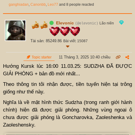
ganghiadan
,
Canonbb
,
Leo77
and 8 people reacted
Elevonic
Lão niên
(@elevonic)
Tài sản: 85249.86
Bài viết: 15087
11 Tháng 3, 2025 10:40 chiều
Topic starter
Hướng Kursk lúc 16:00 11.03.25: SUDZHA ĐÃ ĐƯỢC
GIẢI PHÓNG + bản đồ mới nhất...
Theo thông tin tôi nhận được, tiền tuyến hiện tại trông
giống như thế này.
Nghĩa là về mặt hình thức Sudzha (trong ranh giới hành
chính) hiện đã được giải phóng. Những vùng ngoại ô
chưa được giải phóng là Goncharovka, Zaoleshenka và
Zaoleshensky.