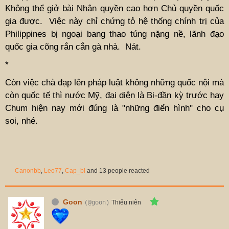
Không thể giở bài Nhân quyền cao hơn Chủ quyền quốc
gia được. Việc này chỉ chứng tỏ hệ thống chính trị của
Philippines bị ngoại bang thao túng nặng nề, lãnh đạo
quốc gia cõng rắn cắn gà nhà. Nát.
*
Còn việc chà đạp lên pháp luật không những quốc nội mà
còn quốc tế thì nước Mỹ, đại diện là Bi-đần kỳ trước hay
Chum hiện nay mới đúng là "những điển hình" cho cụ
soi, nhé.
Canonbb
,
Leo77
,
Cap_bl
and 13 people reacted
Goon
Thiếu niên
(@goon)