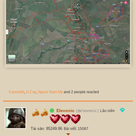
Canonbb
,
U Cay
,
Nguoi Nam My
and 2 people reacted
Elevonic
Lão niên
(@elevonic)
Tài sản: 85249.86
Bài viết: 15087