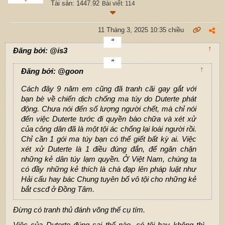
Tài sản: 1447.92
Bài viết: 114
11 Tháng 3, 2025 10:35 chiều
↑
Đăng bởi: @is3
↑
Đăng bởi: @goon
Cách đây 9 năm em cũng đã tranh cãi gay gắt với
bạn bè về chiến dịch chống ma túy do Duterte phát
động. Chưa nói đến số lượng người chết, mà chỉ nói
đến việc Duterte tước đi quyền bào chữa và xét xử
của công dân đã là một tội ác chống lại loài người rồi.
Chỉ cần 1 gói ma túy bạn có thể giết bất kỳ ai. Việc
xét xử Duterte là 1 điều đúng đắn, để ngăn chặn
những kẻ dân túy lạm quyền. Ở Việt Nam, chúng ta
có đầy những kẻ thích là chà đạp lên pháp luật như
Hải cẩu hay bác Chung tuyên bố vô tội cho những kẻ
bắt cscđ ở Đồng Tâm.
Đừng có tranh thủ đánh võng thế cụ tím.
Việc của Duterte đúng sai thế nào, có tội hay không thì