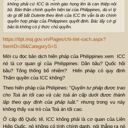
không phải cứ ICC là mình gào họng lên là can thiệp nội
bộ. Bản thân chính quyền hiện tại của Philippines, dù vì lý
do gì để bắt Duterte theo lệnh của ICC thì vẫn là do chính
quyền hợp pháp của Philippines quyết định. Bác lấy cớ gì
bảo là không có ý thức chủ quyền.
https://tlpl.moj.gov.vn/Pages/chi-tiet-sach.aspx?
ItemID=26&CategoryS=S
Mời cụ đọc bản dịch hiến pháp của Philippines xem ICC
nó là cơ quan gì của Philippines: Dân bầu? Quốc hội
bầu? Tổng thống bổ nhiệm? Hiến pháp có quy định
Thẩm quyền của ICC không?
Theo hiến pháp của Philipines: "
Quyền tư pháp được trao
cho Toà án tối cao và các toà án cấp dưới được thành
lập theo quy định của pháp luật.
" nhưng trong vụ này
không thấy vai trò của Toà án tối cao.
Ở cấp độ Quốc tế, ICC không phải là cơ quan của Liên
Hiệp Quốc, nó không có tính chính danh, nói thẳng ra nó