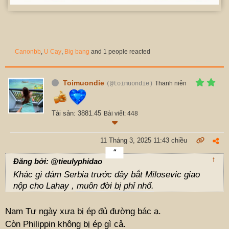
Canonbb
,
U Cay
,
Big bang
and 1 people reacted
Toimuondie
Thanh niên
(@toimuondie)
Tài sản: 3881.45
Bài viết: 448
11 Tháng 3, 2025 11:43 chiều
↑
Đăng bởi: @tieulyphidao
Khác gì đám Serbia trước đây bắt Milosevic giao
nộp cho Lahay , muôn đời bị phỉ nhổ.
Nam Tư ngày xưa bị ép đủ đường bác ạ.
Còn Philippin không bị ép gì cả.