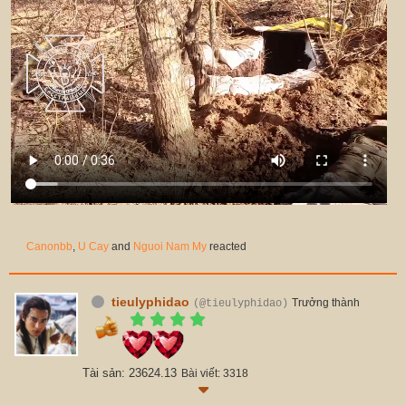
Canonbb
,
U Cay
and
Nguoi Nam My
reacted
tieulyphidao
Trưởng thành
(@tieulyphidao)
Tài sản: 23624.13
Bài viết: 3318