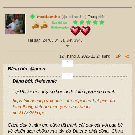
meotamthe
Trung niên
(@meotamthe)
Tài sản: 24705.04
Bài viết: 3943
12 Tháng 3, 2025 12:24 sáng
↑
Đăng bởi: @goon
↑
Đăng bởi: @elevonic
Tụi Phi kiếm cái lý do hợp ní để tóm người nhà mình
https://tienphong.vn/canh-sat-philippines-bat-giu-cuu-
tong-thong-duterte-theo-yeu-cau-cua-icc-
post1723995.tpo
Cách đây 9 năm em cũng đã tranh cãi gay gắt với bạn bè
về chiến dịch chống ma túy do Duterte phát động. Chưa