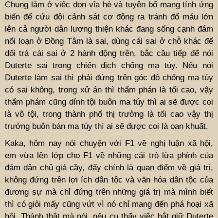
Chung làm ở việc dọn vỉa hè và tuyên bố mang tính ứng
biến để cứu đội cảnh sát cơ động ra tránh đổ máu lớn
lên cả người dân lương thiện khác đang sống cạnh đám
nổi loạn ở Đồng Tâm là sai, dùng cái sai ở chỗ khác để
dối trá cái sai ở 2 hành động trên, bắc cầu tiếp để nói
Duterte sai trong chiến dịch chống ma túy. Nếu nói
Duterte làm sai thì phải đứng trên góc độ chống ma túy
có sai không, trong xử án thì thẩm phán là tối cao, vậy
thẩm phám cũng dính tội buôn ma túy thì ai sẽ được coi
là vô tội, trong thành phố thị trưởng là tối cao vậy thị
trưởng buôn bán ma túy thì ai sẽ được coi là oan khuất.
Kaka, hôm nay nói chuyện với F1 về nghị luận xã hội,
em vừa lên lớp cho F1 về những cái trò lừa phỉnh của
đám dân chủ giả cầy, đấy chính là quan điểm về giá trị,
không đứng trên lợi ích dân tộc và văn hóa dân tộc của
đương sự mà chỉ đứng trên những giá trị mà mình biết
thì có giỏi mấy cũng vứt vì nó chỉ mang đến phá hoại xã
hội. Thành thật mà nói, nếu cụ thấy việc bắt giữ Duterte