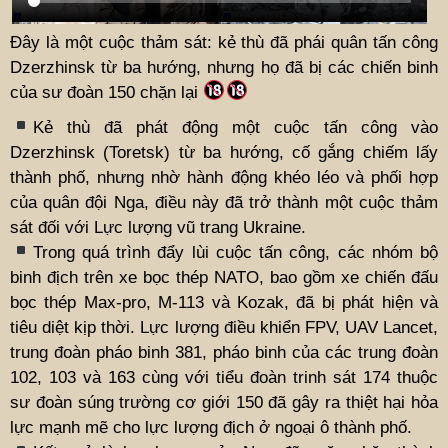
Đây là một cuộc thảm sát: kẻ thù đã phái quân tấn công
Dzerzhinsk từ ba hướng, nhưng họ đã bị các chiến binh
của sư đoàn 150 chặn lại
Kẻ thù đã phát động một cuộc tấn công vào
Dzerzhinsk (Toretsk) từ ba hướng, cố gắng chiếm lấy
thành phố, nhưng nhờ hành động khéo léo và phối hợp
của quân đội Nga, điều này đã trở thành một cuộc thảm
sát đối với Lực lượng vũ trang Ukraine.
Trong quá trình đẩy lùi cuộc tấn công, các nhóm bộ
binh địch trên xe bọc thép NATO, bao gồm xe chiến đấu
bọc thép Max-pro, M-113 và Kozak, đã bị phát hiện và
tiêu diệt kịp thời. Lực lượng điều khiển FPV, UAV Lancet,
trung đoàn pháo binh 381, pháo binh của các trung đoàn
102, 103 và 163 cùng với tiểu đoàn trinh sát 174 thuộc
sư đoàn súng trường cơ giới 150 đã gây ra thiệt hại hỏa
lực mạnh mẽ cho lực lượng địch ở ngoại ô thành phố.