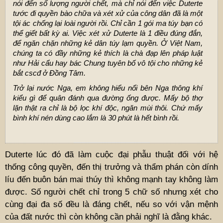
nói đến số lượng người chết, mà chỉ nói đến việc Duterte
tước đi quyền bào chữa và xét xử của công dân đã là một
tội ác chống lại loài người rồi. Chỉ cần 1 gói ma túy bạn có
thể giết bất kỳ ai. Việc xét xử Duterte là 1 điều đúng đắn,
để ngăn chặn những kẻ dân túy lạm quyền. Ở Việt Nam,
chúng ta có đầy những kẻ thích là chà đạp lên pháp luật
như Hải cẩu hay bác Chung tuyên bố vô tội cho những kẻ
bắt cscđ ở Đồng Tâm.
Trở lại nước Nga, em không hiểu nổi bên Nga thông khí
kiểu gì để quân đánh qua đường ống được. Mấy bộ thợ
lặn thật ra chỉ là bộ lọc khí độc, ngăn mùi thôi. Chứ mấy
bình khí nén dùng cao lắm là 30 phút là hết bình rồi.
Duterte lúc đó đã làm cuộc đại phẫu thuật đối với hệ
thống công quyền, đến thị trưởng và thẩm phán còn dính
líu đến buôn bán mai thúy thì không mạnh tay không làm
được. Số người chết chỉ trong 5 chữ số nhưng xét cho
cùng đại đa số đều là đáng chết, nếu so với vận mệnh
của đất nước thì còn không cần phải nghĩ là đằng khác.