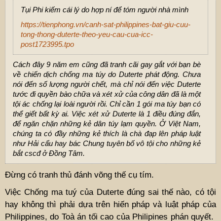
Tụi Phi kiếm cái lý do hợp ní để tóm người nhà mình
https://tienphong.vn/canh-sat-philippines-bat-giu-cuu-
tong-thong-duterte-theo-yeu-cau-cua-icc-
post1723995.tpo
Cách đây 9 năm em cũng đã tranh cãi gay gắt với bạn bè
về chiến dịch chống ma túy do Duterte phát động. Chưa
nói đến số lượng người chết, mà chỉ nói đến việc Duterte
tước đi quyền bào chữa và xét xử của công dân đã là một
tội ác chống lại loài người rồi. Chỉ cần 1 gói ma túy bạn có
thể giết bất kỳ ai. Việc xét xử Duterte là 1 điều đúng đắn,
để ngăn chặn những kẻ dân túy lạm quyền. Ở Việt Nam,
chúng ta có đầy những kẻ thích là chà đạp lên pháp luật
như Hải cẩu hay bác Chung tuyên bố vô tội cho những kẻ
bắt cscđ ở Đồng Tâm.
Đừng có tranh thủ đánh võng thế cụ tím.
Việc Chống ma tuý của Duterte đúng sai thế nào, có tội
hay không thì phải dựa trên hiến pháp và luật pháp của
Philippines, do Toà án tối cao của Philipines phán quyết.