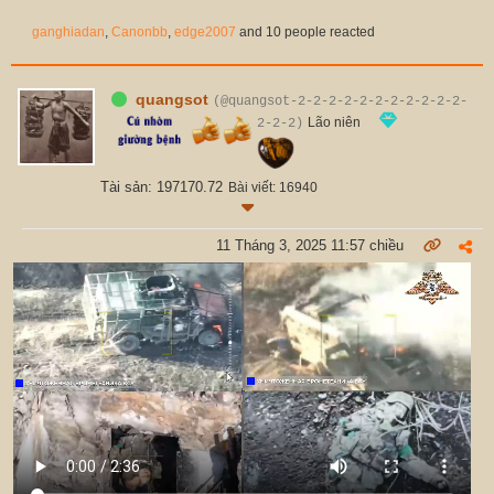
ganghiadan
,
Canonbb
,
edge2007
and 10 people reacted
quangsot
(@quangsot-2-2-2-2-2-2-2-2-2-2-2-
Lão niên
2-2-2)
Tài sản: 197170.72
Bài viết: 16940
11 Tháng 3, 2025 11:57 chiều