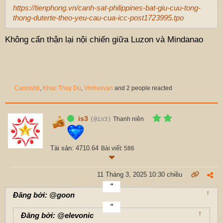
https://tienphong.vn/canh-sat-philippines-bat-giu-cuu-tong-
thong-duterte-theo-yeu-cau-cua-icc-post1723995.tpo
Không cẩn thận lại nội chiến giữa Luzon và Mindanao
Canonbb
,
Khuc Thuy Du
,
Vinhvovan
and 2 people reacted
is3
Thanh niên
(@is3)
Tài sản: 4710.64
Bài viết: 586
11 Tháng 3, 2025 10:30 chiều
↑
Đăng bởi: @goon
↑
Đăng bởi: @elevonic