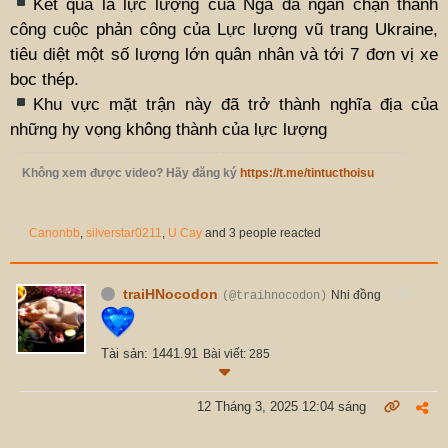
Kết quả là lực lượng của Nga đã ngăn chặn thành
công cuộc phản công của Lực lượng vũ trang Ukraine,
tiêu diệt một số lượng lớn quân nhân và tới 7 đơn vị xe
bọc thép.
Khu vực mặt trận này đã trở thành nghĩa địa của
những hy vọng không thành của lực lượng
Không xem được video? Hãy đăng ký
https://t.me/tintucthoisu
Canonbb
,
silverstar0211
,
U Cay
and 3 people reacted
traiHNocodon
Nhi đồng
(@traihnocodon)
Tài sản: 1441.91
Bài viết: 285
12 Tháng 3, 2025 12:04 sáng