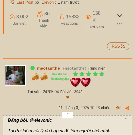
Last Post
bởi
Elevonic
1 năm trước
138
86
3,002
15832
K
Thành
Bài viết
Reactions
viên
Lượt xem
RSS
meotamthe
Trung niên
(@meotamthe)
Tài sản: 24705.04
Bài viết: 3943
11 Tháng 3, 2025 10:23 chiều
↑
Đăng bởi: @elevonic
Tụi Phi kiếm cái lý do hợp ní để tóm người nhà mình