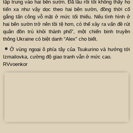
tập trung vào hai bên sườn. Đã lâu rồi tôi không thấy họ
tiến xa như vậy dọc theo hai bên sườn, đồng thời cố
gắng tấn công vỗ mặt ở mức tối thiểu. Nếu tình hình ở
hai bên sườn trở nên tồi tệ hơn, có thể xảy ra vấn đề rút
quân đồn trú khỏi thành phố”, một chiến binh truyền
thông Ukraine có biệt danh “Alex” cho biết.
Ở vùng ngoại ô phía tây của Tsukurino và hướng tới
Izmailovka, cường độ giao tranh vẫn ở mức cao.
RVvoenkor