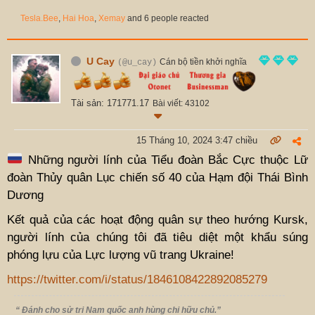
Tesla.Bee
,
Hai Hoa
,
Xemay
and 6 people reacted
U Cay
Cán bộ tiền khởi nghĩa
(@u_cay)
Tài sản: 171771.17
Bài viết: 43102
15 Tháng 10, 2024 3:47 chiều
Những người lính của Tiểu đoàn Bắc Cực thuộc Lữ
đoàn Thủy quân Lục chiến số 40 của Hạm đội Thái Bình
Dương
Kết quả của các hoạt động quân sự theo hướng Kursk,
người lính của chúng tôi đã tiêu diệt một khẩu súng
phóng lựu của Lực lượng vũ trang Ukraine!
https://twitter.com/i/status/1846108422892085279
“ Đánh cho sử tri Nam quốc anh hùng chi hữu chủ.”