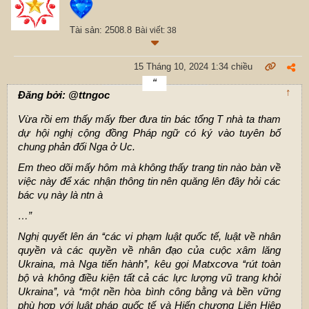
Tài sản: 2508.8
Bài viết: 38
15 Tháng 10, 2024 1:34 chiều
↑
Đăng bởi: @ttngoc
Vừa rồi em thấy mấy fber đưa tin bác tổng T nhà ta tham
dự hội nghị cộng đồng Pháp ngữ có ký vào tuyên bố
chung phản đối Nga ở Uc.
Em theo dõi mấy hôm mà không thấy trang tin nào bàn về
việc này để xác nhận thông tin nên quăng lên đây hỏi các
bác vụ này là ntn à
…”
Nghị quyết lên án ‘‘các vi phạm luật quốc tế, luật về nhân
quyền và các quyền về nhân đạo của cuộc xâm lăng
Ukraina, mà Nga tiến hành’’, kêu gọi Matxcơva ‘‘rút toàn
bộ và không điều kiện tất cả các lực lượng vũ trang khỏi
Ukraina’’, và ‘‘một nền hòa bình công bằng và bền vững
phù hợp với luật pháp quốc tế và Hiến chương Liên Hiệp