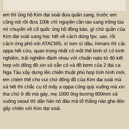
em thì ủng hộ Kim đại soái đưa quân sang, trước em
cũng nói rồi đưa 100k chí nguyện cần lao sang trồng lúa
mì chuyển về cố quốc ủng hộ đồng bào, gì chứ quân của
Kim đại soái sang học hết về cách dùng fpv, uav, rồi
cách ứng phó với ATACMS, sì tom sì dầu, himars thì các
oppa hết cứu, quan trọng nhất có một thế binh sĩ có kinh
nghiệm, trải nghiệm đánh nhau với chuẩn nato từ đó kết
hợp với đống đồ xịn sò sẵn có và đồ bơm của 2 đại ca
Nga Tàu xây dựng lên chiến thuật phù hợp tình hình mới,
em chém thế cho vui chứ đống đồ của Kim đại soái mà
xả hết thì chắc cụ tổ mấy a oppa cũng quỳ xuống mà xin
tha chứ ở đó mà gáy, mẹ 1000 ống bương 600mm xả
xuống seoul thì dân hàn nó đào mả tổ thằng nào ghẹ đòn
gây chiến với Kim đại soái.