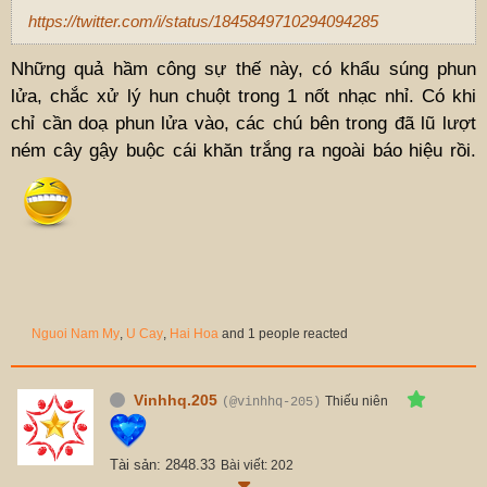
https://twitter.com/i/status/1845849710294094285
Những quả hầm công sự thế này, có khẩu súng phun
lửa, chắc xử lý hun chuột trong 1 nốt nhạc nhỉ. Có khi
chỉ cần doạ phun lửa vào, các chú bên trong đã lũ lượt
ném cây gậy buộc cái khăn trắng ra ngoài báo hiệu rồi.
Nguoi Nam My
,
U Cay
,
Hai Hoa
and 1 people reacted
Vinhhq.205
Thiếu niên
(@vinhhq-205)
Tài sản: 2848.33
Bài viết: 202