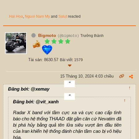
Hai Hoa
,
Nguoi Nam My
and
Salut
reacted
Bigmoto
Trưởng thành
(@bigmoto)
Tài sản: 8630.57
Bài viết: 1579
15 Tháng 10, 2024 4:03 chiều
↑
Đăng bởi: @xemay
↑
Đăng bởi: @vit_xanh
Radar X band với tầm cực xa và cực cao cấp tình
báo cho hệ thống THAAD đặt gần căn cứ Nevatim đã
bị phá hủy bằng quả tên lửa siêu vượt âm đầu tiên
của Iran khiến hệ thống đánh chặn tầm cao bị vô hiệu
hóa.