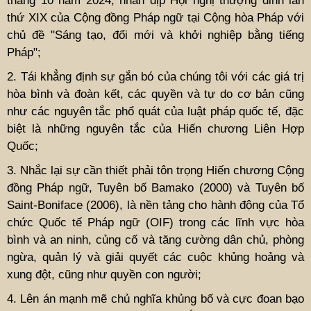
tháng 10 năm 2024, nhân dịp Hội nghị thượng đỉnh lần
thứ XIX của Cộng đồng Pháp ngữ tại Cộng hòa Pháp với
chủ đề "Sáng tạo, đổi mới và khởi nghiệp bằng tiếng
Pháp";
2. Tái khẳng định sự gắn bó của chúng tôi với các giá trị
hòa bình và đoàn kết, các quyền và tự do cơ bản cũng
như các nguyên tắc phổ quát của luật pháp quốc tế, đặc
biệt là những nguyên tắc của Hiến chương Liên Hợp
Quốc;
3. Nhắc lại sự cần thiết phải tôn trọng Hiến chương Cộng
đồng Pháp ngữ, Tuyên bố Bamako (2000) và Tuyên bố
Saint-Boniface (2006), là nền tảng cho hành động của Tổ
chức Quốc tế Pháp ngữ (OIF) trong các lĩnh vực hòa
bình và an ninh, củng cố và tăng cường dân chủ, phòng
ngừa, quản lý và giải quyết các cuộc khủng hoảng và
xung đột, cũng như quyền con người;
4. Lên án mạnh mẽ chủ nghĩa khủng bố và cực đoan bạo