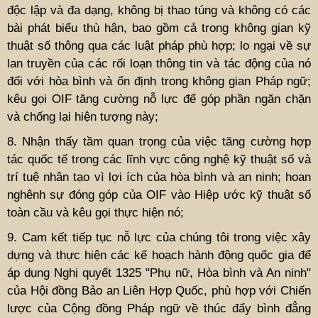
độc lập và đa dạng, không bị thao túng và không có các
bài phát biểu thù hận, bao gồm cả trong không gian kỹ
thuật số thông qua các luật pháp phù hợp; lo ngại về sự
lan truyền của các rối loạn thông tin và tác động của nó
đối với hòa bình và ổn định trong không gian Pháp ngữ;
kêu gọi OIF tăng cường nỗ lực để góp phần ngăn chặn
và chống lại hiện tượng này;
8. Nhận thấy tầm quan trọng của việc tăng cường hợp
tác quốc tế trong các lĩnh vực công nghệ kỹ thuật số và
trí tuệ nhân tạo vì lợi ích của hòa bình và an ninh; hoan
nghênh sự đóng góp của OIF vào Hiệp ước kỹ thuật số
toàn cầu và kêu gọi thực hiện nó;
9. Cam kết tiếp tục nỗ lực của chúng tôi trong việc xây
dựng và thực hiện các kế hoạch hành động quốc gia để
áp dụng Nghị quyết 1325 "Phụ nữ, Hòa bình và An ninh"
của Hội đồng Bảo an Liên Hợp Quốc, phù hợp với Chiến
lược của Cộng đồng Pháp ngữ về thúc đẩy bình đẳng