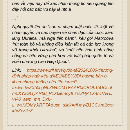
bàn về việc này để xác nhận thông tin nên quăng lên
đây hỏi các bác vụ này là ntn à
…”
Nghị quyết lên án ‘‘các vi phạm luật quốc tế, luật về
nhân quyền và các quyền về nhân đạo của cuộc xâm
lăng Ukraina, mà Nga tiến hành’’, kêu gọi Matxcơva
‘‘rút toàn bộ và không điều kiện tất cả các lực lượng
vũ trang khỏi Ukraina’’, và ‘‘một nền hòa bình công
bằng và bền vững phù hợp với luật pháp quốc tế và
Hiến chương Liên Hiệp Quốc’’.
Link:
https://www.rfi.fr/vi/quốc-tế/20241006-thượng-
đỉnh-pháp-ngữ-kêu-g%E1%BB%8Di-ngừng-bắn-ở-
liban-nhưng-không-nêu-tên-israel?
fbclid=IwZXh0bgNhZW0CMTEAAR0tCBOh1bUCsaf
m5XYxGGyAR50_P1X6lemoytFziZ2HjALX4n1VvHJ
vV-0_aem_mn_Dxk-
L_wxKfQMyJlRP7A&utm_slink=rfi.my/B1CC&mibext
id=Zxz2cZ