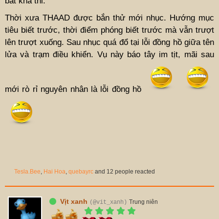
bất khả thi.
Thời xưa THAAD được bắn thử mới nhục. Hướng mục
tiêu biết trước, thời điểm phóng biết trước mà vẫn trượt
lên trượt xuống. Sau nhục quá đổ tại lỗi đồng hồ giữa tên
lửa và trạm điều khiển. Vụ này báo tây im tịt, mãi sau
mới rò rỉ nguyên nhân là lỗi đồng hồ
Tesla.Bee
,
Hai Hoa
,
quebayrc
and 12 people reacted
Vịt xanh
Trung niên
(@vit_xanh)