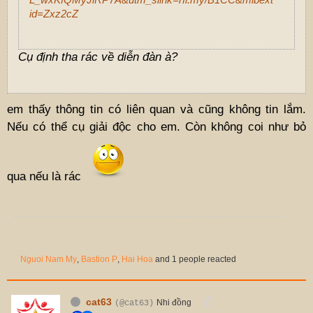
id=Zxz2cZ
Cụ định tha rác về diễn đàn à?
em thấy thông tin có liên quan và cũng không tin lắm.
Nếu có thể cụ giải độc cho em. Còn không coi như bỏ
qua nếu là rác
Nguoi Nam My
,
Bastion P
,
Hai Hoa
and 1 people reacted
cat63
Nhi đồng
(@cat63)