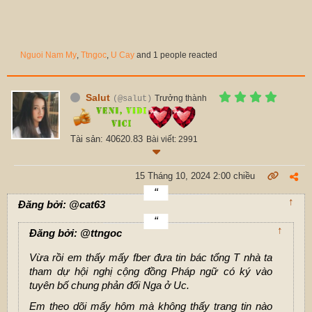
Nguoi Nam My
,
Ttngoc
,
U Cay
and 1 people reacted
Salut
Trưởng thành
(@salut)
Tài sản: 40620.83
Bài viết: 2991
15 Tháng 10, 2024 2:00 chiều
↑
Đăng bởi: @cat63
↑
Đăng bởi: @ttngoc
Vừa rồi em thấy mấy fber đưa tin bác tổng T nhà ta
tham dự hội nghị cộng đồng Pháp ngữ có ký vào
tuyên bố chung phản đối Nga ở Uc.
Em theo dõi mấy hôm mà không thấy trang tin nào