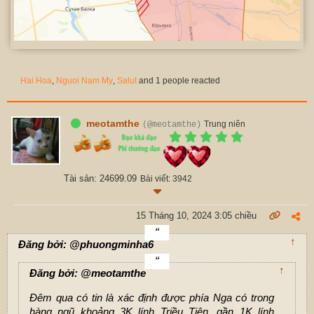
Hai Hoa
,
Nguoi Nam My
,
Salut
and 1 people reacted
meotamthe
Trung niên
(@meotamthe)
Tài sản: 24699.09
Bài viết: 3942
15 Tháng 10, 2024 3:05 chiều
↑
Đăng bởi: @phuongminha6
↑
Đăng bởi: @meotamthe
Đêm qua có tin là xác định được phía Nga có trong
hàng ngũ khoảng 3K lính Triều Tiên, gần 1K lính