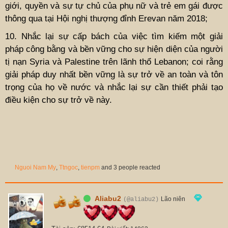
giới, quyền và sự tự chủ của phụ nữ và trẻ em gái được
thông qua tại Hội nghị thượng đỉnh Erevan năm 2018;
10. Nhắc lại sự cấp bách của việc tìm kiếm một giải
pháp công bằng và bền vững cho sự hiện diện của người
tị nạn Syria và Palestine trên lãnh thổ Lebanon; coi rằng
giải pháp duy nhất bền vững là sự trở về an toàn và tôn
trọng của họ về nước và nhắc lại sự cần thiết phải tạo
điều kiện cho sự trở về này.
Nguoi Nam My
,
Ttngoc
,
tienpm
and 3 people reacted
Aliabu2
Lão niên
(@aliabu2)