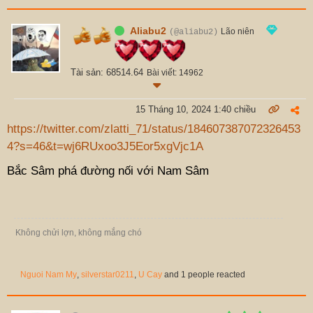
Aliabu2
Lão niên
(@aliabu2)
Tài sản: 68514.64
Bài viết: 14962
15 Tháng 10, 2024 1:40 chiều
https://twitter.com/zlatti_71/status/184607387072326453
4?s=46&t=wj6RUxoo3J5Eor5xgVjc1A
Bắc Sâm phá đường nối với Nam Sâm
Không chửi lợn, không mắng chó
Nguoi Nam My
,
silverstar0211
,
U Cay
and 1 people reacted