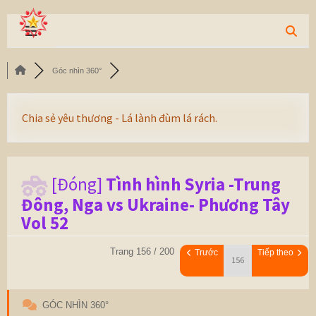
Góc nhìn 360°
Chia sẻ yêu thương - Lá lành đùm lá rách.
[Đóng]
Tình hình Syria -Trung
Đông, Nga vs Ukraine- Phương Tây
Vol 52
Trang 156 / 200
Trước
Tiếp theo
GÓC NHÌN 360°