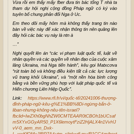
Vừa rồi em thấy mấy fber đưa tin bác tổng T nhà ta
tham dự hội nghị cộng đồng Pháp ngữ có ký vào
tuyên bố chung phản đối Nga ở Uc.
Em theo dõi mấy hôm mà không thấy trang tin nào
bàn về việc này để xác nhận thông tin nên quăng lên
đây hỏi các bác vụ này là ntn à
…”
Nghị quyết lên án ‘‘các vi phạm luật quốc tế, luật về
nhân quyền và các quyền về nhân đạo của cuộc xâm
lăng Ukraina, mà Nga tiến hành’’, kêu gọi Matxcơva
‘‘rút toàn bộ và không điều kiện tất cả các lực lượng
vũ trang khỏi Ukraina’’, và ‘‘một nền hòa bình công
bằng và bền vững phù hợp với luật pháp quốc tế và
Hiến chương Liên Hiệp Quốc’’.
Link:
https://www.rfi.fr/vi/quốc-tế/20241006-thượng-
đỉnh-pháp-ngữ-kêu-g%E1%BB%8Di-ngừng-bắn-ở-
liban-nhưng-không-nêu-tên-israel?
fbclid=IwZXh0bgNhZW0CMTEAAR0tCBOh1bUCsaf
m5XYxGGyAR50_P1X6lemoytFziZ2HjALX4n1VvHJ
vV-0_aem_mn_Dxk-
L_wxKfQMyJlRP7A&utm_slink=rfi.my/B1CC&mibext