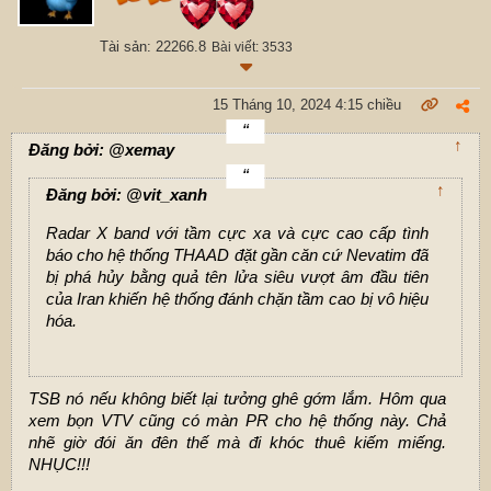
Tài sản: 22266.8
Bài viết: 3533
15 Tháng 10, 2024 4:15 chiều
↑
Đăng bởi: @xemay
↑
Đăng bởi: @vit_xanh
Radar X band với tầm cực xa và cực cao cấp tình
báo cho hệ thống THAAD đặt gần căn cứ Nevatim đã
bị phá hủy bằng quả tên lửa siêu vượt âm đầu tiên
của Iran khiến hệ thống đánh chặn tầm cao bị vô hiệu
hóa.
TSB nó nếu không biết lại tưởng ghê gớm lắm. Hôm qua
xem bọn VTV cũng có màn PR cho hệ thống này. Chả
nhẽ giờ đói ăn đên thế mà đi khóc thuê kiếm miếng.
NHỤC!!!