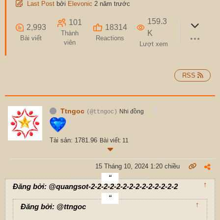
Last Post
bởi
Elevonic
2 năm trước
159.3
101
2,993
18314
K
Thành
Bài viết
Reactions
viên
Lượt xem
RSS
Ttngoc
Nhi đồng
(@ttngoc)
Tài sản: 1781.96
Bài viết: 11
15 Tháng 10, 2024 1:20 chiều
↑
Đăng bởi: @quangsot-2-2-2-2-2-2-2-2-2-2-2-2-2-2
↑
Đăng bởi: @ttngoc