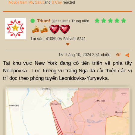
Nguoi Nam My
,
Salut
and
U Cay
reacted
Triumf
Trung niên
(@triumf)
Tài sản: 41089.05
Bài viết: 8242
15 Tháng 10, 2024 2:31 chiều
Tại khu vực New York đang có tiến triển về phía tây
Nelepovka - Lực lượng vũ trang Nga đã cải thiện các vị
trí dọc theo phòng tuyến Leonidovka-Yuryevka.