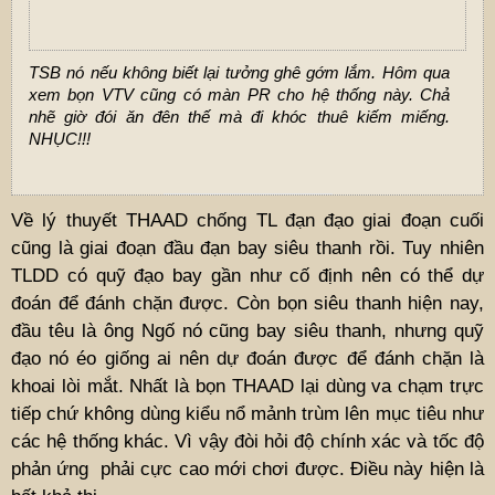
TSB nó nếu không biết lại tưởng ghê gớm lắm. Hôm qua
xem bọn VTV cũng có màn PR cho hệ thống này. Chả
nhẽ giờ đói ăn đên thế mà đi khóc thuê kiếm miếng.
NHỤC!!!
Về lý thuyết THAAD chống TL đạn đạo giai đoạn cuối
cũng là giai đoạn đầu đạn bay siêu thanh rồi. Tuy nhiên
TLDD có quỹ đạo bay gần như cố định nên có thể dự
đoán để đánh chặn được. Còn bọn siêu thanh hiện nay,
đầu têu là ông Ngố nó cũng bay siêu thanh, nhưng quỹ
đạo nó éo giống ai nên dự đoán được để đánh chặn là
khoai lòi mắt. Nhất là bọn THAAD lại dùng va chạm trực
tiếp chứ không dùng kiểu nổ mảnh trùm lên mục tiêu như
các hệ thống khác. Vì vậy đòi hỏi độ chính xác và tốc độ
phản ứng phải cực cao mới chơi được. Điều này hiện là