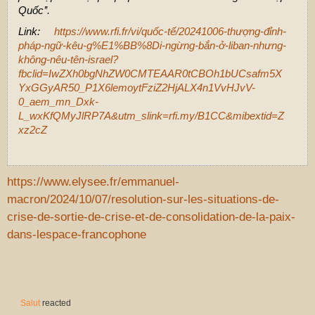
Quốc’’.
Link:
https://www.rfi.fr/vi/quốc-tế/20241006-thượng-đỉnh-
pháp-ngữ-kêu-g%E1%BB%8Di-ngừng-bắn-ở-liban-nhưng-
không-nêu-tên-israel?
fbclid=IwZXh0bgNhZW0CMTEAAR0tCBOh1bUCsafm5X
YxGGyAR50_P1X6lemoytFziZ2HjALX4n1VvHJvV-
0_aem_mn_Dxk-
L_wxKfQMyJlRP7A&utm_slink=rfi.my/B1CC&mibextid=Z
xz2cZ
https://www.elysee.fr/emmanuel-
macron/2024/10/07/resolution-sur-les-situations-de-
crise-de-sortie-de-crise-et-de-consolidation-de-la-paix-
dans-lespace-francophone
Salut
reacted