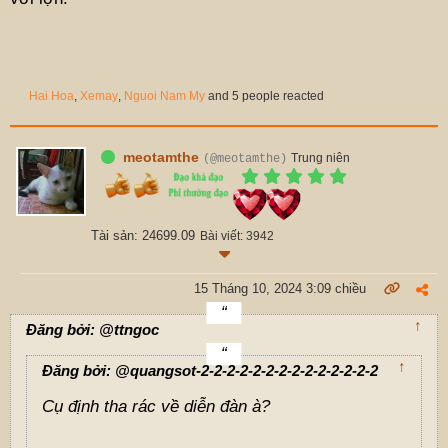
Hai Hoa
,
Xemay
,
Nguoi Nam My
and 5 people reacted
meotamthe
Trung niên
(@meotamthe)
Tài sản: 24699.09
Bài viết: 3942
15 Tháng 10, 2024 3:09 chiều
↑
Đăng bởi: @ttngoc
↑
Đăng bởi: @quangsot-2-2-2-2-2-2-2-2-2-2-2-2-2-2
Cụ định tha rác về diễn đàn à?