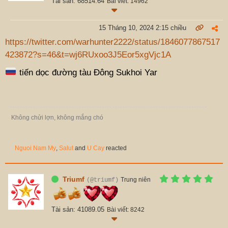
Tài sản: 68514.64
Bài viết: 14962
15 Tháng 10, 2024 2:15 chiều
https://twitter.com/warhunter2222/status/1846077867517
423872?s=46&t=wj6RUxoo3J5Eor5xgVjc1A
tiến dọc đường tàu Đông Sukhoi Yar
Không chửi lợn, không mắng chó
Nguoi Nam My
,
Salut
and
U Cay
reacted
Triumf
Trung niên
(@triumf)
Tài sản: 41089.05
Bài viết: 8242